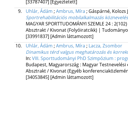
[33787407]
[Egyeztetett]
9.
Uhlár, Ádám
;
Ambrus, Míra
;
Gáspárné, Kolozs 
Sportrehabilitációs mobilalkalmazás köznevelésb
MAGYAR SPORTTUDOMÁNYI SZEMLE
24
:
2(102)
Absztrakt / Kivonat (Folyóiratcikk) | Tudomány
[33991837]
[Admin láttamozott]
10.
Uhlár, Ádám
;
Ambrus, Míra
;
Lacza, Zsombor
Dinamikus térd valgus meghatározás és korrekt
In:
VIII. Sporttudományi PhD Szimpózium : prog
Budapest, Magyarország :
Magyar Testnevelési
Absztrakt / Kivonat (Egyéb konferenciaközlem
[34053845]
[Admin láttamozott]