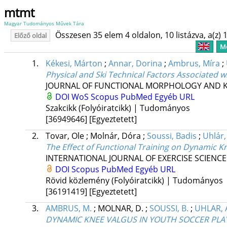
mtmt
Magyar Tudományos Művek Tára
Összesen 35 elem 4 oldalon, 10 listázva, a(z) 1
Előző oldal
Me
1.
Kékesi, Márton
;
Annar, Dorina
;
Ambrus, Míra
;
Physical and Ski Technical Factors Associated wit
JOURNAL OF FUNCTIONAL MORPHOLOGY AND K
DOI
WoS
Scopus
PubMed
Egyéb URL
Szakcikk (Folyóiratcikk) | Tudományos
[36949646]
[Egyeztetett]
2.
Tovar, Ole
;
Molnár, Dóra
;
Soussi, Badis
;
Uhlár
The Effect of Functional Training on Dynamic Kn
INTERNATIONAL JOURNAL OF EXERCISE SCIENCE
DOI
Scopus
PubMed
Egyéb URL
Rövid közlemény (Folyóiratcikk) | Tudományos
[36191419]
[Egyeztetett]
3.
AMBRUS, M.
;
MOLNAR, D.
;
SOUSSI, B.
;
UHLAR, 
DYNAMIC KNEE VALGUS IN YOUTH SOCCER PLAY