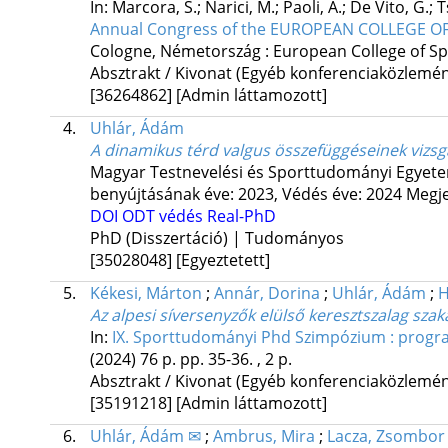
In: Marcora, S.; Narici, M.; Paoli, A.; De Vito, G.; 
Annual Congress of the EUROPEAN COLLEGE O
Cologne, Németország :
European College of Sp
Absztrakt / Kivonat (Egyéb konferenciaközlem
[36264862]
[Admin láttamozott]
4.
Uhlár, Ádám
A dinamikus térd valgus összefüggéseinek vizsg
Magyar Testnevelési és Sporttudományi Egyete
benyújtásának éve: 2023,
Védés éve: 2024
Megje
DOI
ODT védés
Real-PhD
PhD (Disszertáció) | Tudományos
[35028048]
[Egyeztetett]
5.
Kékesi, Márton
;
Annár, Dorina
;
Uhlár, Ádám
;
H
Az alpesi síversenyzők elülső keresztszalag sz
In:
IX. Sporttudományi Phd Szimpózium : progra
(2024)
76 p.
pp. 35-36. , 2 p.
Absztrakt / Kivonat (Egyéb konferenciaközlem
[35191218]
[Admin láttamozott]
6.
Uhlár, Ádám ✉
;
Ambrus, Mira
;
Lacza, Zsombor