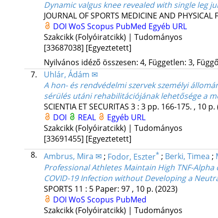
Dynamic valgus knee revealed with single leg ju
JOURNAL OF SPORTS MEDICINE AND PHYSICAL 
DOI
WoS
Scopus
PubMed
Egyéb URL
Szakcikk (Folyóiratcikk) | Tudományos
[33687038]
[Egyeztetett]
Nyilvános idéző összesen: 4, Független: 3, Függő:
7.
Uhlár, Ádám ✉
A hon- és rendvédelmi szervek személyi állomá
sérülés utáni rehabilitációjának lehetősége a m
SCIENTIA ET SECURITAS
3
:
3
pp. 166-175. , 10 p.
DOI
REAL
Egyéb URL
Szakcikk (Folyóiratcikk) | Tudományos
[33691455]
[Egyeztetett]
8.
*
Ambrus, Mira ✉
;
Fodor, Eszter
;
Berki, Timea
;
Professional Athletes Maintain High TNF-Alpha
COVID-19 Infection without Developing a Neutr
SPORTS
11
:
5
Paper: 97 , 10 p.
(2023)
DOI
WoS
Scopus
PubMed
Szakcikk (Folyóiratcikk) | Tudományos