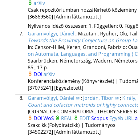
arXiv
Csak repozitóriumban hozzáférhető közlemény
[36869560]
[Admin láttamozott]
Nyilvános idéző összesen: 1, Független: 0, Függő:
7.
Garamvölgyi, Dániel
;
Mizutani, Ryuhei
;
Oki, Tai
Towards the Proximity Conjecture on Group-La
In: Censor-Hillel, Keren; Grandoni, Fabrizio; Oua
on Automata, Languages, and Programming (ICAL
Saarbrücken, Németország,
Wadern, Németors
85 , 17 p.
DOI
arXiv
Konferenciaközlemény (Könyvrészlet) | Tudom
[37075241]
[Egyeztetett]
8.
Garamvölgyi, Dániel ✉
;
Jordán, Tibor ✉
;
Király
Count and cofactor matroids of highly connect
JOURNAL OF COMBINATORIAL THEORY SERIES B
DOI
WoS
REAL
EDIT
Scopus
Egyéb URL
a
Szakcikk (Folyóiratcikk) | Tudományos
[34502272]
[Admin láttamozott]