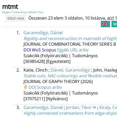
mtmt
Magyar Tudományos Művek Tára
Összesen 23 elem 3 oldalon, 10 listázva, a(z) 1
Előző oldal
Me
1.
Garamvölgyi, Dániel
Rigidity and reconstruction in matroids of hig
JOURNAL OF COMBINATORIAL THEORY SERIES B
DOI
WoS
Scopus
Egyéb URL
arXiv
Szakcikk (Folyóiratcikk) | Tudományos
[36985428]
[Egyeztetett]
2.
Katie, Clinch
;
Dániel, Garamvölgyi
;
John, Hasle
Stable cuts, NAC-colourings and flexible realisa
JOURNAL OF GRAPH THEORY
(2026)
DOI
Scopus
arXiv
Szakcikk (Folyóiratcikk) | Tudományos
[37075211]
[Nyilvános]
3.
Garamvolgyi, Daniel
;
Jordan, Tibor ✉
;
Kiraly, C
Highly connected orientations from edge-disjoi