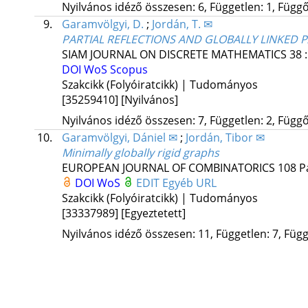
Nyilvános idéző összesen: 6, Független: 1, Függő:
9.
Garamvölgyi, D.
;
Jordán, T. ✉
PARTIAL REFLECTIONS AND GLOBALLY LINKED P
SIAM JOURNAL ON DISCRETE MATHEMATICS
38
DOI
WoS
Scopus
Szakcikk (Folyóiratcikk) | Tudományos
[35259410]
[Nyilvános]
Nyilvános idéző összesen: 7, Független: 2, Függő:
10.
Garamvölgyi, Dániel ✉
;
Jordán, Tibor ✉
Minimally globally rigid graphs
EUROPEAN JOURNAL OF COMBINATORICS
108
P
DOI
WoS
EDIT
Egyéb URL
Szakcikk (Folyóiratcikk) | Tudományos
[33337989]
[Egyeztetett]
Nyilvános idéző összesen: 11, Független: 7, Függő