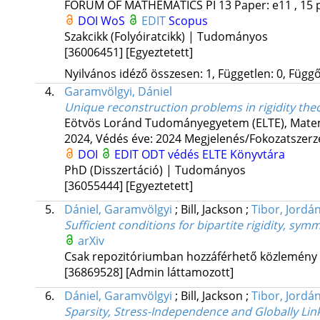
FORUM OF MATHEMATICS PI
13
Paper: e11 , 15 
DOI
WoS
EDIT
Scopus
Szakcikk (Folyóiratcikk) | Tudományos
[36006451]
[Egyeztetett]
Nyilvános idéző összesen: 1, Független: 0, Függő:
4.
Garamvölgyi, Dániel
Unique reconstruction problems in rigidity the
Eötvös Loránd Tudományegyetem (ELTE)
,
Matem
2024,
Védés éve: 2024
Megjelenés/Fokozatszerz
DOI
EDIT
ODT védés
ELTE Könyvtára
PhD (Disszertáció) | Tudományos
[36055444]
[Egyeztetett]
5.
Dániel, Garamvölgyi
;
Bill, Jackson
;
Tibor, Jordá
Sufficient conditions for bipartite rigidity, sy
arXiv
Csak repozitóriumban hozzáférhető közlemény
[36869528]
[Admin láttamozott]
6.
Dániel, Garamvölgyi
;
Bill, Jackson
;
Tibor, Jordá
Sparsity, Stress-Independence and Globally Link