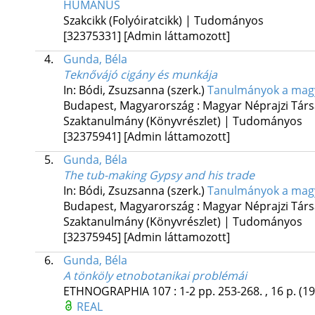
HUMANUS
Szakcikk (Folyóiratcikk) | Tudományos
[32375331]
[Admin láttamozott]
4.
Gunda, Béla
Teknővájó cigány és munkája
In: Bódi, Zsuzsanna (szerk.)
Tanulmányok a magy
Budapest, Magyarország :
Magyar Néprajzi Tár
Szaktanulmány (Könyvrészlet) | Tudományos
[32375941]
[Admin láttamozott]
5.
Gunda, Béla
The tub-making Gypsy and his trade
In: Bódi, Zsuzsanna (szerk.)
Tanulmányok a magy
Budapest, Magyarország :
Magyar Néprajzi Tár
Szaktanulmány (Könyvrészlet) | Tudományos
[32375945]
[Admin láttamozott]
6.
Gunda, Béla
A tönköly etnobotanikai problémái
ETHNOGRAPHIA
107
:
1-2
pp. 253-268. , 16 p.
(19
REAL