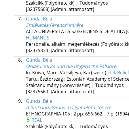
Szakcikk (Folyóiratcikk) | Tudományos
[32375608]
[Admin láttamozott]
7.
Gunda, Béla
Emlékezés Ferenczi Imrére
ACTA UNIVERSITATIS SZEGEDIENSIS DE ATTILA
HUMANUS
Personalia, alkalmi megemlékezés (Folyóiratci
[32375334]
[Admin láttamozott]
8.
Gunda, Béla
Oskar Loorits und die ungarische Folklore
In: Kõiva, Mare; Vassiljeva, Kai (szerk.)
Folk Belie
Tartu, Észtország :
Estonian Academy of Sciences
Szaktanulmány (Könyvrészlet) | Tudományos
[32375660]
[Admin láttamozott]
9.
Gunda, Béla
A funkcionalizmus magyar előtörténete
ETHNOGRAPHIA
105
:
2
pp. 656-662. , 7 p.
(1994)
REAL
Szakcikk (Folyóiratcikk) | Tudományos