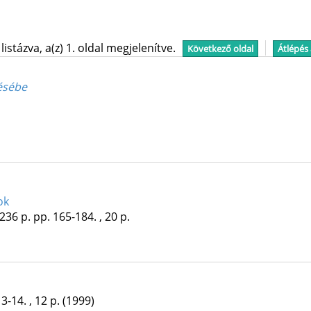
stázva, a(z) 1. oldal megjelenítve.
Következő oldal
Átlépés
ésébe
ok
236 p.
pp. 165-184. , 20 p.
 3-14. , 12 p.
(1999)