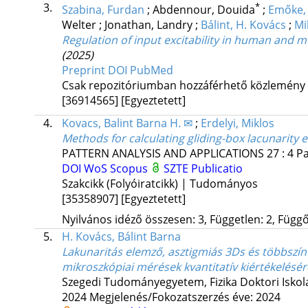
3.
*
Szabina, Furdan
;
Abdennour, Douida
;
Emőke,
Welter
;
Jonathan, Landry
;
Bálint, H. Kovács
;
Mi
Regulation of input excitability in human and
(2025)
Preprint DOI
PubMed
Csak repozitóriumban hozzáférhető közlemény
[36914565]
[Egyeztetett]
4.
Kovacs, Balint Barna H. ✉
;
Erdelyi, Miklos
Methods for calculating gliding-box lacunarity e
PATTERN ANALYSIS AND APPLICATIONS
27
:
4
Pa
DOI
WoS
Scopus
SZTE Publicatio
Szakcikk (Folyóiratcikk) | Tudományos
[35358907]
[Egyeztetett]
Nyilvános idéző összesen: 3, Független: 2, Függő:
5.
H. Kovács, Bálint Barna
Lakunaritás elemző, asztigmiás 3Ds és többszínű
mikroszkópiai mérések kvantitatív kiértékelésér
Szegedi Tudományegyetem
,
Fizika Doktori Iskol
2024
Megjelenés/Fokozatszerzés éve: 2024