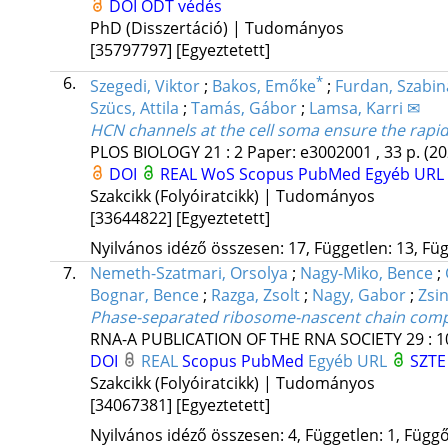
DOI
ODT védés
PhD (Disszertáció) | Tudományos
[35797797]
[Egyeztetett]
6.
*
Szegedi, Viktor
;
Bakos, Emőke
;
Furdan, Szabin
Szücs, Attila
;
Tamás, Gábor
;
Lamsa, Karri ✉
HCN channels at the cell soma ensure the rapid 
PLOS BIOLOGY
21
:
2
Paper: e3002001 , 33 p.
(20
DOI
REAL
WoS
Scopus
PubMed
Egyéb URL
Szakcikk (Folyóiratcikk) | Tudományos
[33644822]
[Egyeztetett]
Nyilvános idéző összesen: 17, Független: 13, Füg
7.
Nemeth-Szatmari, Orsolya
;
Nagy-Miko, Bence
;
Bognar, Bence
;
Razga, Zsolt
;
Nagy, Gabor
;
Zsi
Phase-separated ribosome-nascent chain compl
RNA-A PUBLICATION OF THE RNA SOCIETY
29
:
1
DOI
REAL
Scopus
PubMed
Egyéb URL
SZTE
Szakcikk (Folyóiratcikk) | Tudományos
[34067381]
[Egyeztetett]
Nyilvános idéző összesen: 4, Független: 1, Függő: