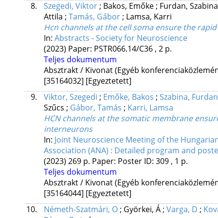
8.
Szegedi, Viktor
;
Bakos, Emőke
;
Furdan, Szabin
Attila
;
Tamás, Gábor
;
Lamsa, Karri
Hcn channels at the cell soma ensure the rapid 
In:
Abstracts - Society for Neuroscience
(2023)
Paper: PSTR066.14/C36 , 2 p.
Teljes dokumentum
Absztrakt / Kivonat (Egyéb konferenciaközlem
[35164032]
[Egyeztetett]
9.
Viktor, Szegedi
;
Emőke, Bakos
;
Szabina, Furdan
Szűcs
;
Gábor, Tamás
;
Karri, Lamsa
HCN channels at the somatic membrane ensure 
interneurons
In:
Joint Neuroscience Meeting of the Hungaria
Association (ANA) : Detailed program and post
(2023)
269 p.
Paper: Poster ID: 309 , 1 p.
Teljes dokumentum
Absztrakt / Kivonat (Egyéb konferenciaközlem
[35164044]
[Egyeztetett]
10.
Németh-Szatmári, O
;
Györkei, Á
;
Varga, D
;
Kov