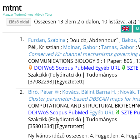
mtmt
Magyar Tudományos Művek Tára
Összesen 13 elem 2 oldalon, 10 listázva, a(z) 1
Előző oldal
Me
1.
*
Furdan, Szabina
;
Douida, Abdennour
;
Bakos,
Péli, Krisztián
;
Molnar, Gabor
;
Tamas, Gabor
;
Conserved Kir channel mechanisms governing in
COMMUNICATIONS BIOLOGY
9
:
1
Paper: 806 , 1
DOI
WoS
Scopus
PubMed
Egyéb URL
SZTE 
Szakcikk (Folyóiratcikk) | Tudományos
[37082298]
[Egyeztetett]
2.
Bíró, Péter ✉
;
Kovács, Bálint Barna H.
;
Novák, T
Cluster parameter-based DBSCAN maps for ima
COMPUTATIONAL AND STRUCTURAL BIOTECHN
DOI
WoS
Scopus
PubMed
Egyéb URL
SZTE Pu
Szakcikk (Folyóiratcikk) | Tudományos
[35801334]
[Egyeztetett]
Nyilvános idéző összesen: 4, Független: 4, Függő: