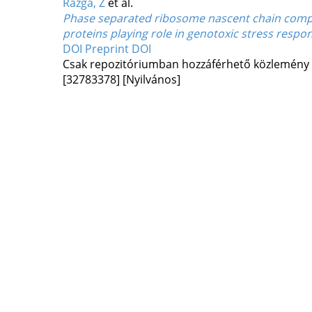
Rázga, Z
et al.
Phase separated ribosome nascent chain comple
proteins playing role in genotoxic stress res
DOI
Preprint DOI
Csak repozitóriumban hozzáférhető közlemény
[32783378]
[Nyilvános]