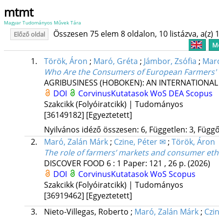
mtmt
Magyar Tudományos Művek Tára
Összesen 75 elem 8 oldalon, 10 listázva, a(z) 1
Előző oldal
Me
1.
Török, Áron
;
Maró, Gréta
;
Jámbor, Zsófia
;
Maró
Who Are the Consumers of European Farmers'
AGRIBUSINESS (HOBOKEN): AN INTERNATIONAL
DOI
CorvinusKutatasok
WoS
DEA
Scopus
Szakcikk (Folyóiratcikk) | Tudományos
[36149182]
[Egyeztetett]
Nyilvános idéző összesen: 6, Független: 3, Függő:
2.
Maró, Zalán Márk
;
Czine, Péter ✉
;
Török, Áron
The role of farmers’ markets and consumer eth
DISCOVER FOOD
6
:
1
Paper: 121 , 26 p.
(2026)
DOI
CorvinusKutatasok
WoS
Scopus
Szakcikk (Folyóiratcikk) | Tudományos
[36919462]
[Egyeztetett]
3.
Nieto-Villegas, Roberto
;
Maró, Zalán Márk
;
Czin