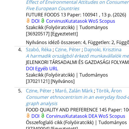
Effect of Environmental Attitudes on Consumer
Five European Countries
FUTURE FOODS
13
Paper: 100941 , 13 p.
(2026)
DOI
CorvinusKutatasok
WoS
Scopus
Szakcikk (Folyóiratcikk) | Tudományos
[36920517]
[Egyeztetett]
Nyilvános idéző összesen: 4, Független: 2, Függő:
4.
Szabó, Réka
;
Czine, Péter
;
Dajnoki, Krisztina
A harmadik országból érkező munkavállalók meg
JELENKORI TÁRSADALMI ÉS GAZDASÁGI FOLYA
DOI
Egyéb URL
Szakcikk (Folyóiratcikk) | Tudományos
[37021121]
[Nyilvános]
5.
Czine, Péter
;
Maró, Zalán Márk
;
Török, Áron
Consumer ethnocentrism in an everyday food-
graph analysis
FOOD QUALITY AND PREFERENCE
145
Paper: 10
DOI
CorvinusKutatasok
DEA
WoS
Scopus
Összefoglaló cikk (Folyóiratcikk) | Tudományos
[37340004]
[Egyeztetett]