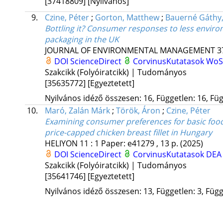
[37418809]
[Nyilvános]
9.
Czine, Péter
;
Gorton, Matthew
;
Bauerné Gáthy
Bottling it? Consumer responses to less enviro
packaging in the UK
JOURNAL OF ENVIRONMENTAL MANAGEMENT
3
DOI
ScienceDirect
CorvinusKutatasok
Wo
Szakcikk (Folyóiratcikk) | Tudományos
[35635772]
[Egyeztetett]
Nyilvános idéző összesen: 16, Független: 16, Füg
10.
Maró, Zalán Márk
;
Török, Áron
;
Czine, Péter
Examining consumer preferences for basic foods
price-capped chicken breast fillet in Hungary
HELIYON
11
:
1
Paper: e41279 , 13 p.
(2025)
DOI
ScienceDirect
CorvinusKutatasok
DE
Szakcikk (Folyóiratcikk) | Tudományos
[35641746]
[Egyeztetett]
Nyilvános idéző összesen: 13, Független: 3, Függ