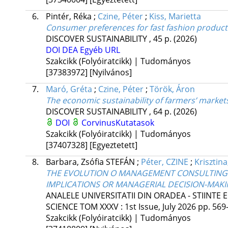
6.
Pintér, Réka
;
Czine, Péter
;
Kiss, Marietta
Consumer preferences for fast fashion product
DISCOVER SUSTAINABILITY
, 45 p.
(2026)
DOI
DEA
Egyéb URL
Szakcikk (Folyóiratcikk) | Tudományos
[37383972]
[Nyilvános]
7.
Maró, Gréta
;
Czine, Péter
;
Török, Áron
The economic sustainability of farmers’ market
DISCOVER SUSTAINABILITY
, 64 p.
(2026)
DOI
CorvinusKutatasok
Szakcikk (Folyóiratcikk) | Tudományos
[37407328]
[Egyeztetett]
8.
Barbara, Zsófia STEFÁN
;
Péter, CZINE
;
Krisztin
THE EVOLUTION O MANAGEMENT CONSULTING:
IMPLICATIONS OR MANAGERIAL DECISION-MAK
ANALELE UNIVERSITATII DIN ORADEA - STIINT
SCIENCE
TOM XXXV
:
1st Issue, July 2026
pp. 569-
Szakcikk (Folyóiratcikk) | Tudományos