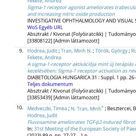
Fekete, Andrea
Sigma-1 receptor agonist ameliorates trabecul
and increasing nitric oxide production
INVESTIGATIVE OPHTHALMOLOGY AND VISUAL 
WoS
Egyéb URL
Absztrakt / Kivonat (Folyóiratcikk) | Tudomány
[33808122]
[Admin láttamozott]
9.
Hodrea, Judit
;
Tran, Minh N.
;
Török, György
;
Ru
Fekete, Andrea
A sigma-1-receptor aktivációja mint új terápiás 
kezelésében
: Sigma-1 receptor activation as ne
DIABETOLOGIA HUNGARICA
31
:
Suppl. 1
pp. 26-
Teljes dokumentum
Absztrakt / Kivonat (Folyóiratcikk) | Tudomány
[33853439]
[Admin láttamozott]
10.
*
Medveczki, Timea
;
N. Tran, Minh
;
Besztercei, 
Hodrea, Judit
Fluvoxamine ameliorates TGF-β2-induced fibrot
In:
31st Meeting of the European Society of Paed
(2023)
89 p.
pp. 27-27. , 1 p.