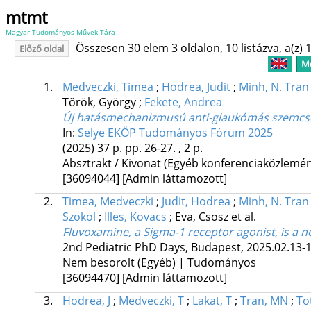
mtmt
Magyar Tudományos Művek Tára
Összesen 30 elem 3 oldalon, 10 listázva, a(z) 1
Előző oldal
Me
1.
Medveczki, Timea
;
Hodrea, Judit
;
Minh, N. Tran
Török, György
;
Fekete, Andrea
Új hatásmechanizmusú anti-glaukómás szemcsepp
In:
Selye EKÖP Tudományos Fórum 2025
(2025)
37 p.
pp. 26-27. , 2 p.
Absztrakt / Kivonat (Egyéb konferenciaközlem
[36094044]
[Admin láttamozott]
2.
Timea, Medveczki
;
Judit, Hodrea
;
Minh, N. Tran
Szokol
;
Illes, Kovacs
;
Eva, Csosz
et al.
Fluvoxamine, a Sigma-1 receptor agonist, is a 
2nd Pediatric PhD Days
,
Budapest, 2025.02.13-1
Nem besorolt (Egyéb) | Tudományos
[36094470]
[Admin láttamozott]
3.
Hodrea, J
;
Medveczki, T
;
Lakat, T
;
Tran, MN
;
To