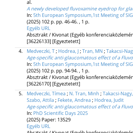
al.
A newly developed fluvoxamine eyedrop for gl
In:
5th European Symposium,1st Meeting of SIG
(2025)
102 p.
pp. 46-46. , 1 p.
Egyéb URL
Absztrakt / Kivonat (Egyéb konferenciaközlem
[36226133]
[Egyeztetett]
4.
Medveczki, T
;
Hodrea, J
;
Tran, MN
;
Takacsi-Nag
Age-specific anti-glaucomatous effect of a Flu
In:
5th European Symposium,1st Meeting of SIG
(2025)
102 p.
pp. 94-94. , 1 p.
Absztrakt / Kivonat (Egyéb konferenciaközlem
[36226170]
[Egyeztetett]
5.
Medveczki, Tímea
;
N. Tran, Minh
;
Takacsi-Nagy
Szabo, Attila
;
Fekete, Andrea
;
Hodrea, Judit
Age-specific anti-glaucomatous effect of a Flu
In:
PhD Scientific Days 2025
(2025)
Paper: 13529
Egyéb URL
Absztrakt / Kivonat (Egyéb konferenciaközlem