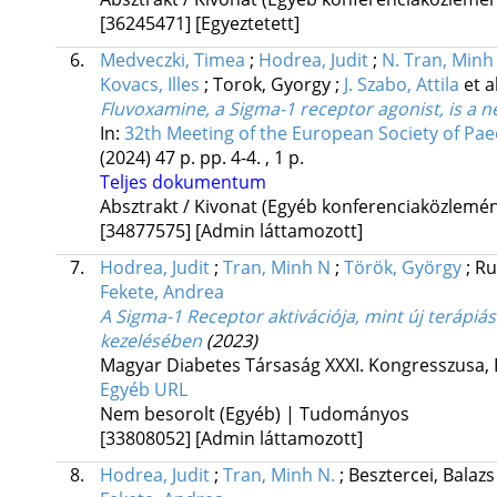
[36245471]
[Egyeztetett]
6.
Medveczki, Timea
;
Hodrea, Judit
;
N. Tran, Minh
Kovacs, Illes
;
Torok, Gyorgy
;
J. Szabo, Attila
et al
Fluvoxamine, a Sigma-1 receptor agonist, is a 
In:
32th Meeting of the European Society of Paedi
(2024)
47 p.
pp. 4-4. , 1 p.
Teljes dokumentum
Absztrakt / Kivonat (Egyéb konferenciaközlem
[34877575]
[Admin láttamozott]
7.
Hodrea, Judit
;
Tran, Minh N
;
Török, György
;
Ru
Fekete, Andrea
A Sigma-1 Receptor aktivációja, mint új terápiás
kezelésében
(2023)
Magyar Diabetes Társaság XXXI. Kongresszusa
,
Egyéb URL
Nem besorolt (Egyéb) | Tudományos
[33808052]
[Admin láttamozott]
8.
Hodrea, Judit
;
Tran, Minh N.
;
Besztercei, Balaz