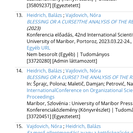
[35809237]
[Egyeztetett]
13.
Heidrich, Balázs
;
Vajdovich, Nóra
BLESSING OR A CURSE?THE ANALYSIS OF THE
(2023)
Konferencia előadás
,
42nd International Scient
University of Maribor, Portoroz, 2023.03.22-24.
,
Egyéb URL
Nem besorolt (Egyéb) | Tudományos
[33720280]
[Admin láttamozott]
14.
Heidrich, Balázs
;
Vajdovich, Nóra
BLESSING OR A CURSE? THE ANALYSIS OF TH
In: Šprajc, Polona; Maletič, Damjan; Petrović, Na
InternationalConference on Organizational Scie
Proceedings
Maribor, Szlovénia :
University of Maribor Press
Konferenciaközlemény (Könyvrészlet) | Tudom
[33720451]
[Egyeztetett]
15.
Vajdovich, Nóra
;
Heidrich, Balázs
Ez merő ellentmondás! avagy a kettőskezűség 