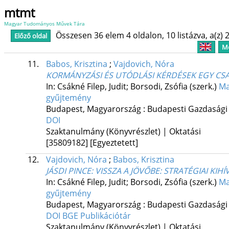
mtmt
Magyar Tudományos Művek Tára
Összesen 36 elem 4 oldalon, 10 listázva, a(z) 2
Előző oldal
Me
11.
Babos, Krisztina
;
Vajdovich, Nóra
KORMÁNYZÁSI ÉS UTÓDLÁSI KÉRDÉSEK EGY CS
In: Csákné Filep, Judit; Borsodi, Zsófia (szerk.)
Ma
gyűjtemény
Budapest, Magyarország :
Budapesti Gazdasági
DOI
Szaktanulmány (Könyvrészlet) | Oktatási
[35809182]
[Egyeztetett]
12.
Vajdovich, Nóra
;
Babos, Krisztina
JÁSDI PINCE: VISSZA A JÖVŐBE
: STRATÉGIAI KI
In: Csákné Filep, Judit; Borsodi, Zsófia (szerk.)
Ma
gyűjtemény
Budapest, Magyarország :
Budapesti Gazdasági
DOI
BGE Publikációtár
Szaktanulmány (Könyvrészlet) | Oktatási