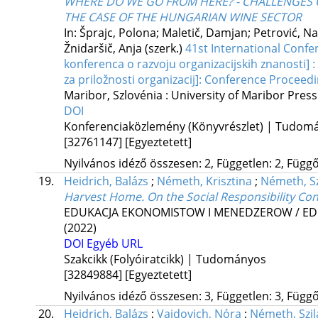
WHERE DO WE GO FROM HERE? - CHALLENGES 
THE CASE OF THE HUNGARIAN WINE SECTOR
In: Šprajc, Polona; Maletič, Damjan; Petrović, Na
Žnidaršič, Anja (szerk.)
41st International Conf
konferenca o razvoju organizacijskih znanosti] :
za priložnosti organizacij]: Conference Proceed
Maribor, Szlovénia :
University of Maribor Press
DOI
Konferenciaközlemény (Könyvrészlet) | Tudom
[32761147]
[Egyeztetett]
Nyilvános idéző összesen: 2, Független: 2, Függő:
19.
Heidrich, Balázs
;
Németh, Krisztina
;
Németh, Sz
Harvest Home. On the Social Responsibility Co
EDUKACJA EKONOMISTOW I MENEDZEROW / E
(2022)
DOI
Egyéb URL
Szakcikk (Folyóiratcikk) | Tudományos
[32849884]
[Egyeztetett]
Nyilvános idéző összesen: 3, Független: 3, Függő:
20.
Heidrich, Balázs
;
Vajdovich, Nóra
;
Németh, Szil