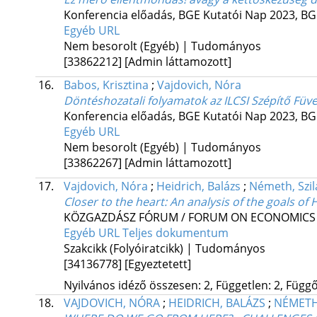
Konferencia előadás
,
BGE Kutatói Nap 2023
,
BG
Egyéb URL
Nem besorolt (Egyéb) | Tudományos
[33862212]
[Admin láttamozott]
16.
Babos, Krisztina
;
Vajdovich, Nóra
Döntéshozatali folyamatok az ILCSI Szépítő Fü
Konferencia előadás
,
BGE Kutatói Nap 2023
,
BG
Egyéb URL
Nem besorolt (Egyéb) | Tudományos
[33862267]
[Admin láttamozott]
17.
Vajdovich, Nóra
;
Heidrich, Balázs
;
Németh, Szil
Closer to the heart
: An analysis of the goals o
KÖZGAZDÁSZ FÓRUM / FORUM ON ECONOMICS
Egyéb URL
Teljes dokumentum
Szakcikk (Folyóiratcikk) | Tudományos
[34136778]
[Egyeztetett]
Nyilvános idéző összesen: 2, Független: 2, Függő:
18.
VAJDOVICH, NÓRA
;
HEIDRICH, BALÁZS
;
NÉMETH