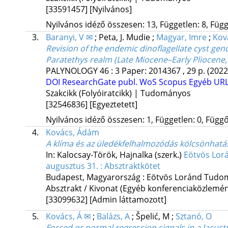
[33591457]
[Nyilvános]
Nyilvános idéző összesen: 13, Független: 8, Függő
3.
Baranyi, V ✉
;
Peta, J. Mudie
;
Magyar, Imre
;
Kov
Revision of the endemic dinoflagellate cyst ge
Paratethys realm (Late Miocene–Early Pliocene,
PALYNOLOGY
46
:
3
Paper: 2014367 , 29 p.
(2022
DOI
ResearchGate publ.
WoS
Scopus
Egyéb UR
Szakcikk (Folyóiratcikk) | Tudományos
[32546836]
[Egyeztetett]
Nyilvános idéző összesen: 1, Független: 0, Függő:
4.
Kovács, Ádám
A klíma és az üledékfelhalmozódás kölcsönhatá
In: Kalocsay-Török, Hajnalka (szerk.)
Eötvös Lor
augusztus 31. : Absztraktkötet
Budapest, Magyarország :
Eötvös Loránd Tudo
Absztrakt / Kivonat (Egyéb konferenciaközlem
[33099632]
[Admin láttamozott]
5.
Kovács, Á ✉
;
Balázs, A
;
Špelić, M
;
Sztanó, O
Forced or normal regression signals in a lacust