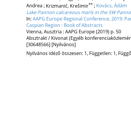
**
Andrea
;
Krizmanić, Krešimir
;
Kovács, Ádám
Lake Pannon calcareous marls in the SW Pannon
In:
AAPG Europe Regional Conference, 2019: Pa
Caspian Region : Book of Abstracts
Vienna, Ausztria :
AAPG Europe
(2019)
p. 50
Absztrakt / Kivonat (Egyéb konferenciaközlem
[30648566]
[Nyilvános]
Nyilvános idéző összesen: 1, Független: 1, Függő: