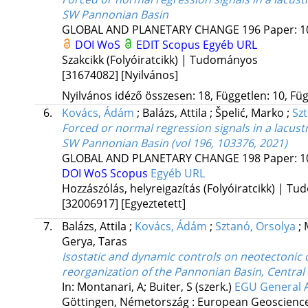
SW Pannonian Basin
GLOBAL AND PLANETARY CHANGE
196
Paper: 
DOI
WoS
EDIT
Scopus
Egyéb URL
Szakcikk (Folyóiratcikk) | Tudományos
[31674082]
[Nyilvános]
Nyilvános idéző összesen: 18, Független: 10, Füg
6.
Kovács, Ádám
;
Balázs, Attila
;
Špelić, Marko
;
Sz
Forced or normal regression signals in a lacust
SW Pannonian Basin (vol 196, 103376, 2021)
GLOBAL AND PLANETARY CHANGE
198
Paper: 
DOI
WoS
Scopus
Egyéb URL
Hozzászólás, helyreigazítás (Folyóiratcikk) | T
[32006917]
[Egyeztetett]
7.
Balázs, Attila
;
Kovács, Ádám
;
Sztanó, Orsolya
;
Gerya, Taras
Isostatic and dynamic controls on neotectonic 
reorganization of the Pannonian Basin, Central
In: Montanari, A; Buiter, S (szerk.)
EGU General A
Göttingen, Németország :
European Geoscience