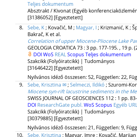
Teljes dokumentum
Absztrakt / Kivonat (Egyéb konferenciaközlem
[31386052]
[Egyeztetett]
8.
Sebe, K
;
Kovačić, M
;
Magyar, I
;
Krizmanić, K
;
Šp
Bakrač, K
et al.
Correlation of upper Miocene-Pliocene Lake Pa
GEOLOGIA CROATICA
73
:
3
pp. 177-195. , 19 p.
(
DOI
WoS
REAL
Scopus
Teljes dokumentum
Szakcikk (Folyóiratcikk) | Tudományos
[31646422]
[Egyeztetett]
Nyilvános idéző összesen: 52, Független: 22, Füg
9.
Sebe, Krisztina ✉
;
Selmeczi, Ildikó
;
Szuromi-Kor
Miocene syn-rift lacustrine sediments in the M
SWISS JOURNAL OF GEOSCIENCES
112
:
1
pp. 83-
DOI
ResearchGate publ.
WoS
Scopus
Egyéb UR
Szakcikk (Folyóiratcikk) | Tudományos
[30379885]
[Egyeztetett]
Nyilvános idéző összesen: 21, Független: 9, Függ
10.
Sebe, Krisztina
;
Magyar, Imre
;
Kovačić, Marija