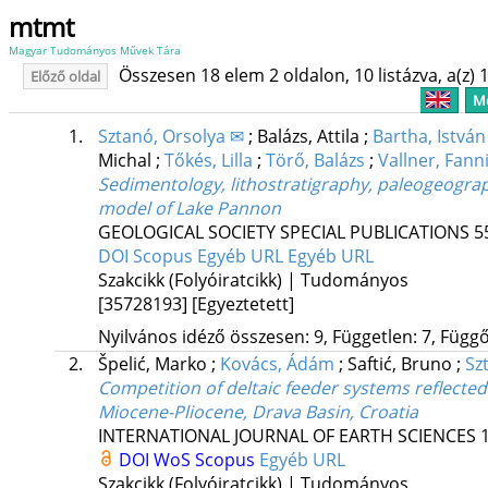
mtmt
Magyar Tudományos Művek Tára
Összesen 18 elem 2 oldalon, 10 listázva, a(z) 1
Előző oldal
Me
1.
Sztanó, Orsolya ✉
;
Balázs, Attila
;
Bartha, Istvá
Michal
;
Tőkés, Lilla
;
Törő, Balázs
;
Vallner, Fann
Sedimentology, lithostratigraphy, paleogeograph
model of Lake Pannon
GEOLOGICAL SOCIETY SPECIAL PUBLICATIONS
5
DOI
Scopus
Egyéb URL
Egyéb URL
Szakcikk (Folyóiratcikk) | Tudományos
[35728193]
[Egyeztetett]
Nyilvános idéző összesen: 9, Független: 7, Függő:
2.
Špelić, Marko
;
Kovács, Ádám
;
Saftić, Bruno
;
Sz
Competition of deltaic feeder systems reflecte
Miocene-Pliocene, Drava Basin, Croatia
INTERNATIONAL JOURNAL OF EARTH SCIENCES
DOI
WoS
Scopus
Egyéb URL
Szakcikk (Folyóiratcikk) | Tudományos