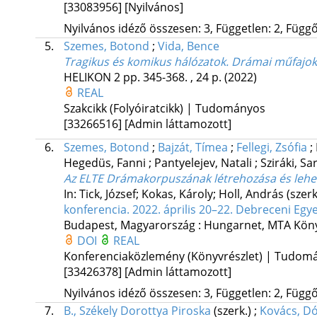
[33083956]
[Nyilvános]
Nyilvános idéző összesen: 3, Független: 2, Függő:
5.
Szemes, Botond
;
Vida, Bence
Tragikus és komikus hálózatok. Drámai műfajok 
HELIKON
2
pp. 345-368. , 24 p.
(2022)
REAL
Szakcikk (Folyóiratcikk) | Tudományos
[33266516]
[Admin láttamozott]
6.
Szemes, Botond
;
Bajzát, Tímea
;
Fellegi, Zsófia
;
Hegedüs, Fanni
;
Pantyelejev, Natali
;
Sziráki, Sa
Az ELTE Drámakorpuszának létrehozása és lehe
In: Tick, József; Kokas, Károly; Holl, András (szer
konferencia. 2022. április 20–22. Debreceni Eg
Budapest, Magyarország :
Hungarnet
,
MTA Köny
DOI
REAL
Konferenciaközlemény (Könyvrészlet) | Tudom
[33426378]
[Admin láttamozott]
Nyilvános idéző összesen: 3, Független: 2, Függő:
7.
B., Székely Dorottya Piroska
(szerk.)
;
Kovács, D