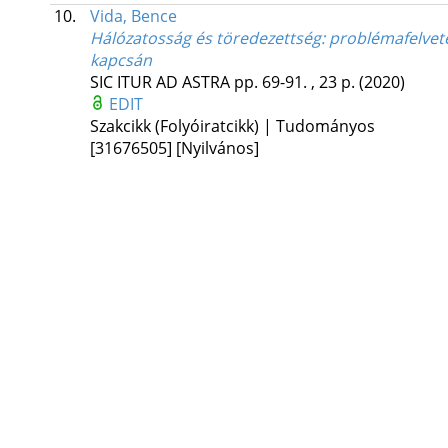
10.
Vida, Bence
Hálózatosság és töredezettség: problémafelveté
kapcsán
SIC ITUR AD ASTRA
pp. 69-91. , 23 p.
(2020)
EDIT
Szakcikk (Folyóiratcikk) | Tudományos
[31676505]
[Nyilvános]