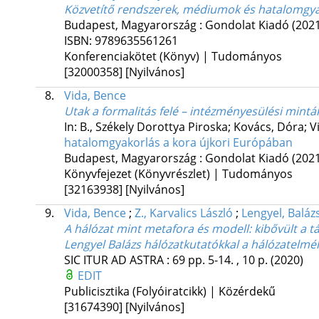
Közvetítő rendszerek, médiumok és hatalomgya
Budapest, Magyarország :
Gondolat Kiadó
(202
ISBN:
9789635561261
Konferenciakötet (Könyv) | Tudományos
[32000358]
[Nyilvános]
8.
Vida, Bence
Utak a formalitás felé – intézményesülési mint
In: B., Székely Dorottya Piroska; Kovács, Dóra; Vi
hatalomgyakorlás a kora újkori Európában
Budapest, Magyarország :
Gondolat Kiadó
(202
Könyvfejezet (Könyvrészlet) | Tudományos
[32163938]
[Nyilvános]
9.
Vida, Bence
;
Z., Karvalics László
;
Lengyel, Baláz
A hálózat mint metafora és modell: kibővült a
Lengyel Balázs hálózatkutatókkal a hálózatelméle
SIC ITUR AD ASTRA
:
69
pp. 5-14. , 10 p.
(2020)
EDIT
Publicisztika (Folyóiratcikk) | Közérdekű
[31674390]
[Nyilvános]