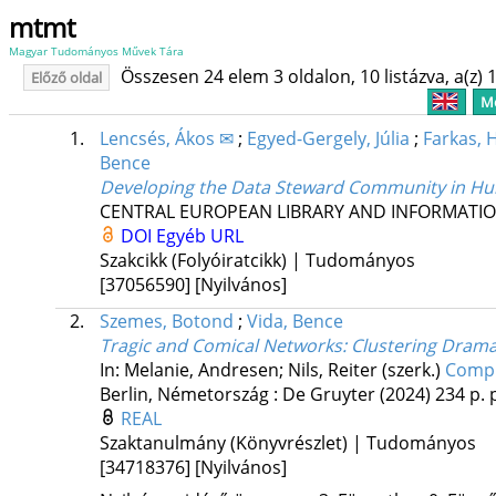
mtmt
Magyar Tudományos Művek Tára
Összesen 24 elem 3 oldalon, 10 listázva, a(z) 1
Előző oldal
Me
1.
Lencsés, Ákos ✉
;
Egyed-Gergely, Júlia
;
Farkas, 
Bence
Developing the Data Steward Community in Hu
CENTRAL EUROPEAN LIBRARY AND INFORMATIO
DOI
Egyéb URL
Szakcikk (Folyóiratcikk) | Tudományos
[37056590]
[Nyilvános]
2.
Szemes, Botond
;
Vida, Bence
Tragic and Comical Networks
: Clustering Drama
In: Melanie, Andresen; Nils, Reiter (szerk.)
Compu
Berlin, Németország :
De Gruyter
(2024)
234 p.
REAL
Szaktanulmány (Könyvrészlet) | Tudományos
[34718376]
[Nyilvános]