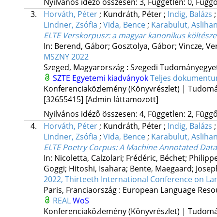
Nyilvános idéző összesen: 3, Független: 0, Függő:
3.
Horváth, Péter
;
Kundráth, Péter
;
Indig, Balázs
Lindner, Zsófia
;
Vida, Bence
;
Karabulut, Asliha
ELTE Verskorpusz
: a magyar kanonikus költésze
In: Berend, Gábor; Gosztolya, Gábor; Vincze, Ve
MSZNY 2022
Szeged, Magyarország :
Szegedi Tudományegyete
SZTE Egyetemi kiadványok
Teljes dokument
Konferenciaközlemény (Könyvrészlet) | Tudom
[32655415]
[Admin láttamozott]
Nyilvános idéző összesen: 4, Független: 2, Függő:
4.
Horváth, Péter
;
Kundráth, Péter
;
Indig, Balázs
Lindner, Zsófia
;
Vida, Bence
;
Karabulut, Asliha
ELTE Poetry Corpus
: A Machine Annotated Data
In: Nicoletta, Calzolari; Frédéric, Béchet; Philipp
Goggi; Hitoshi, Isahara; Bente, Maegaard; Joseph,
2022, Thirteeth International Conference on L
Paris, Franciaország :
European Language Resou
REAL
WoS
Konferenciaközlemény (Könyvrészlet) | Tudom