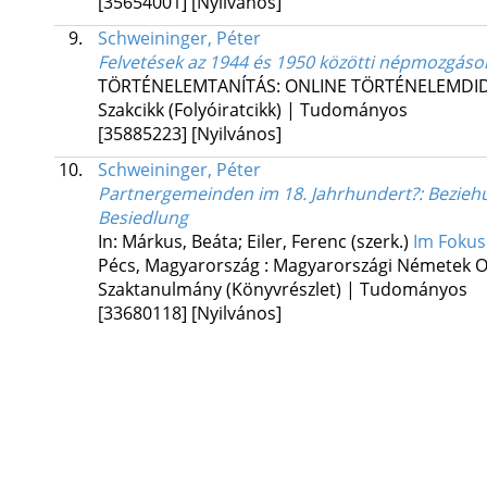
[35654001]
[Nyilvános]
9.
Schweininger, Péter
Felvetések az 1944 és 1950 közötti népmozgások
TÖRTÉNELEMTANÍTÁS: ONLINE TÖRTÉNELEMDID
Szakcikk (Folyóiratcikk) | Tudományos
[35885223]
[Nyilvános]
10.
Schweininger, Péter
Partnergemeinden im 18. Jahrhundert?
: Bezie
Besiedlung
In: Márkus, Beáta; Eiler, Ferenc (szerk.)
Im Fokus
Pécs, Magyarország :
Magyarországi Németek 
Szaktanulmány (Könyvrészlet) | Tudományos
[33680118]
[Nyilvános]