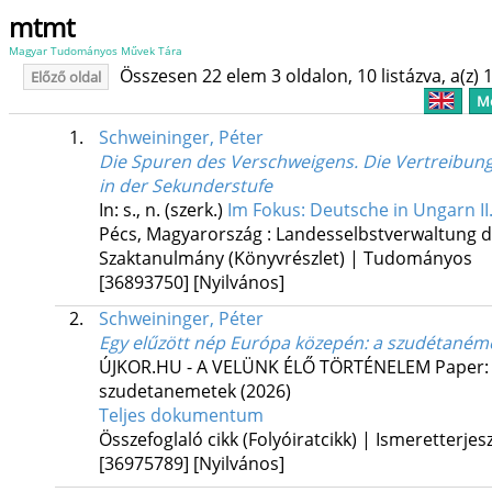
mtmt
Magyar Tudományos Művek Tára
Összesen 22 elem 3 oldalon, 10 listázva, a(z) 1
Előző oldal
Me
1.
Schweininger, Péter
Die Spuren des Verschweigens. Die Vertreibun
in der Sekunderstufe
In: s., n. (szerk.)
Im Fokus: Deutsche in Ungarn I
Pécs, Magyarország :
Landesselbstverwaltung 
Szaktanulmány (Könyvrészlet) | Tudományos
[36893750]
[Nyilvános]
2.
Schweininger, Péter
Egy elűzött nép Európa közepén: a szudétaném
ÚJKOR.HU - A VELÜNK ÉLŐ TÖRTÉNELEM
Paper:
szudetanemetek
(2026)
Teljes dokumentum
Összefoglaló cikk (Folyóiratcikk) | Ismeretterjes
[36975789]
[Nyilvános]