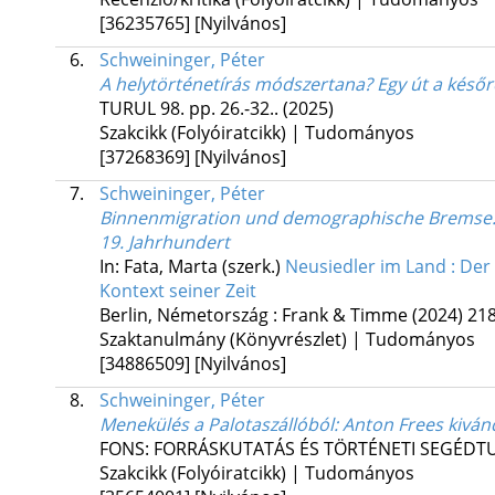
[36235765]
[Nyilvános]
6.
Schweininger, Péter
A helytörténetírás módszertana? Egy út a késő
TURUL
98.
pp. 26.-32..
(2025)
Szakcikk (Folyóiratcikk) | Tudományos
[37268369]
[Nyilvános]
7.
Schweininger, Péter
Binnenmigration und demographische Bremse
19. Jahrhundert
In: Fata, Marta (szerk.)
Neusiedler im Land : De
Kontext seiner Zeit
Berlin, Németország :
Frank & Timme
(2024)
218
Szaktanulmány (Könyvrészlet) | Tudományos
[34886509]
[Nyilvános]
8.
Schweininger, Péter
Menekülés a Palotaszállóból
: Anton Frees kivá
FONS: FORRÁSKUTATÁS ÉS TÖRTÉNETI SEGÉ
Szakcikk (Folyóiratcikk) | Tudományos