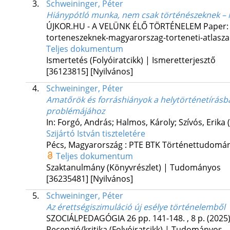
3.
Schweininger, Péter
Hiánypótló munka, nem csak történészeknek – M
ÚJKOR.HU - A VELÜNK ÉLŐ TÖRTÉNELEM
Paper:
torteneszeknek-magyarorszag-torteneti-atlasz
Teljes dokumentum
Ismertetés (Folyóiratcikk) | Ismeretterjesztő
[36123815]
[Nyilvános]
4.
Schweininger, Péter
Amatőrök és forráshiányok a helytörténetírásb
problémájához
In: Forgó, András; Halmos, Károly; Szívós, Erika 
Szijártó István tiszteletére
Pécs, Magyarország :
PTE BTK Történettudomány
Teljes dokumentum
Szaktanulmány (Könyvrészlet) | Tudományos
[36235481]
[Nyilvános]
5.
Schweininger, Péter
Az érettségiszimuláció új esélye történelemből
SZOCIÁLPEDAGÓGIA
26
pp. 141-148. , 8 p.
(2025
Recenzió/kritika (Folyóiratcikk) | Tudományos