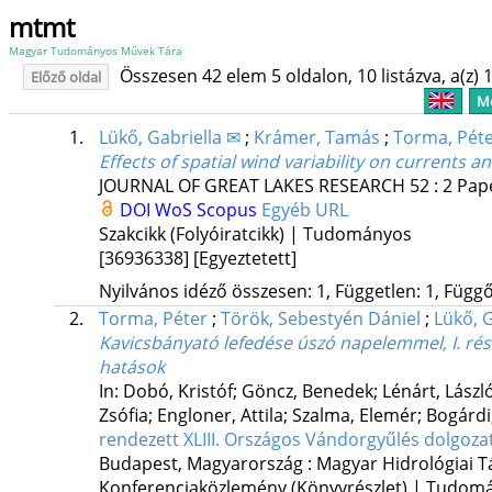
mtmt
Magyar Tudományos Művek Tára
Összesen 42 elem 5 oldalon, 10 listázva, a(z) 1
Előző oldal
Me
1.
Lükő, Gabriella ✉
;
Krámer, Tamás
;
Torma, Pét
Effects of spatial wind variability on currents
JOURNAL OF GREAT LAKES RESEARCH
52
:
2
Pape
DOI
WoS
Scopus
Egyéb URL
Szakcikk (Folyóiratcikk) | Tudományos
[36936338]
[Egyeztetett]
Nyilvános idéző összesen: 1, Független: 1, Függő:
2.
Torma, Péter
;
Török, Sebestyén Dániel
;
Lükő, G
Kavicsbányató lefedése úszó napelemmel, I. rész
hatások
In: Dobó, Kristóf; Göncz, Benedek; Lénárt, László
Zsófia; Engloner, Attila; Szalma, Elemér; Bogárdi
rendezett XLIII. Országos Vándorgyűlés dolgoza
Budapest, Magyarország :
Magyar Hidrológiai T
Konferenciaközlemény (Könyvrészlet) | Tudom