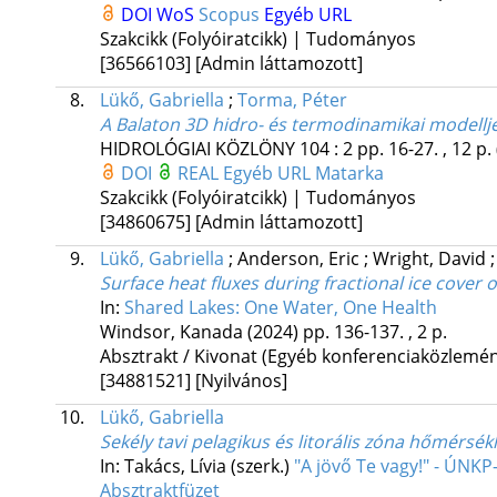
DOI
WoS
Scopus
Egyéb URL
Szakcikk (Folyóiratcikk) | Tudományos
[36566103]
[Admin láttamozott]
8.
Lükő, Gabriella
;
Torma, Péter
A Balaton 3D hidro- és termodinamikai modellj
HIDROLÓGIAI KÖZLÖNY
104
:
2
pp. 16-27. , 12 p.
DOI
REAL
Egyéb URL
Matarka
Szakcikk (Folyóiratcikk) | Tudományos
[34860675]
[Admin láttamozott]
9.
Lükő, Gabriella
;
Anderson, Eric
;
Wright, David
Surface heat fluxes during fractional ice cover 
In:
Shared Lakes: One Water, One Health
Windsor, Kanada
(2024)
pp. 136-137. , 2 p.
Absztrakt / Kivonat (Egyéb konferenciaközlem
[34881521]
[Nyilvános]
10.
Lükő, Gabriella
Sekély tavi pelagikus és litorális zóna hőmérsé
In: Takács, Lívia (szerk.)
"A jövő Te vagy!" - ÚNK
Absztraktfüzet