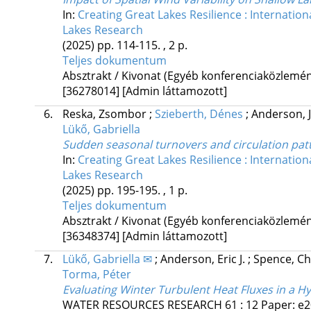
In:
Creating Great Lakes Resilience : Internatio
Lakes Research
(2025)
pp. 114-115. , 2 p.
Teljes dokumentum
Absztrakt / Kivonat (Egyéb konferenciaközlem
[36278014]
[Admin láttamozott]
6.
Reska, Zsombor
;
Szieberth, Dénes
;
Anderson, 
Lükő, Gabriella
Sudden seasonal turnovers and circulation patt
In:
Creating Great Lakes Resilience : Internatio
Lakes Research
(2025)
pp. 195-195. , 1 p.
Teljes dokumentum
Absztrakt / Kivonat (Egyéb konferenciaközlem
[36348374]
[Admin láttamozott]
7.
Lükő, Gabriella ✉
;
Anderson, Eric J.
;
Spence, C
Torma, Péter
Evaluating Winter Turbulent Heat Fluxes in a H
WATER RESOURCES RESEARCH
61
:
12
Paper: e