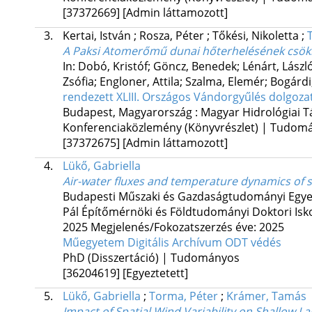
[37372669]
[Admin láttamozott]
3.
Kertai, István
;
Rosza, Péter
;
Tőkési, Nikoletta
;
A Paksi Atomerőmű dunai hőterhelésének csökk
In: Dobó, Kristóf; Göncz, Benedek; Lénárt, László
Zsófia; Engloner, Attila; Szalma, Elemér; Bogárdi
rendezett XLIII. Országos Vándorgyűlés dolgoza
Budapest, Magyarország :
Magyar Hidrológiai T
Konferenciaközlemény (Könyvrészlet) | Tudom
[37372675]
[Admin láttamozott]
4.
Lükő, Gabriella
Air-water fluxes and temperature dynamics of s
Budapesti Műszaki és Gazdaságtudományi Egy
Pál Építőmérnöki és Földtudományi Doktori Isko
2025
Megjelenés/Fokozatszerzés éve: 2025
Műegyetem Digitális Archívum
ODT védés
PhD (Disszertáció) | Tudományos
[36204619]
[Egyeztetett]
5.
Lükő, Gabriella
;
Torma, Péter
;
Krámer, Tamás
Impact of Spatial Wind Variability on Shallow 