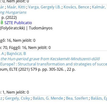
 0, Nem jelölt: 0
kár
;
Maár, Kitti
;
Varga, Gergely I.B.
;
Kovács, Bence
;
Kalmár, 
ring Hungarians
1 p.
(2022)
SZTE Publicatio
 (Folyóiratcikk) | Tudományos
gő: 16, Nem jelölt: 0
 70, Függő: 16, Nem jelölt: 0
, A
;
Bajnóczi, B
on the Hun-period grave from Kecskemét-Mindszenti-dűlő
s Europe? : Structural transformation and strategies of suc
zeum
,
ELTE
(2021)
579 p.
pp. 305-326. , 22 p.
 1, Nem jelölt: 0
cz
;
Gergely, Csiky
;
Balázs, G. Mende
;
Bea, Szeifert
;
Balázs, 