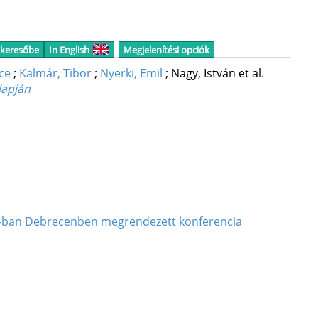
 keresőbe
In English
Megjelenítési opciók
ce
;
Kalmár, Tibor
;
Nyerki, Emil
;
Nagy, István
et al.
lapján
20-ban Debrecenben megrendezett konferencia