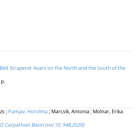
a Belt Strapend: Avars on the North and the South of the
 p.
azs
;
Pamjav, Horolma
;
Marcsik, Antonia
;
Molnar, Erika
AD Carpathian Basin (vol 10, 948,2020)