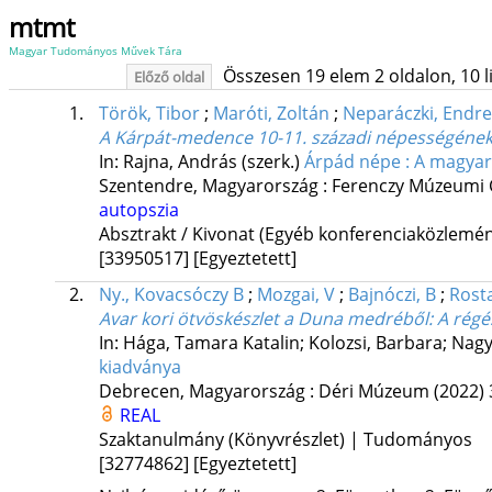
mtmt
Magyar Tudományos Művek Tára
Összesen 19 elem 2 oldalon, 10 lis
Előző oldal
1.
Török, Tibor
;
Maróti, Zoltán
;
Neparáczki, Endre
A Kárpát-medence 10-11. századi népességének 
In: Rajna, András (szerk.)
Árpád népe : A magyar
Szentendre, Magyarország :
Ferenczy Múzeumi
autopszia
Absztrakt / Kivonat (Egyéb konferenciaközlem
[33950517]
[Egyeztetett]
2.
Ny., Kovacsóczy B
;
Mozgai, V
;
Bajnóczi, B
;
Rosta
Avar kori ötvöskészlet a Duna medréből
: A rég
In: Hága, Tamara Katalin; Kolozsi, Barbara; Nag
kiadványa
Debrecen, Magyarország :
Déri Múzeum
(2022)
REAL
Szaktanulmány (Könyvrészlet) | Tudományos
[32774862]
[Egyeztetett]