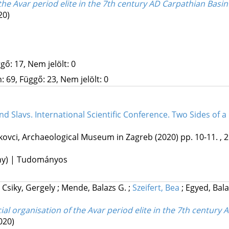
 the Avar period elite in the 7th century AD Carpathian Basin
20)
gő: 17, Nem jelölt: 0
 69, Függő: 23, Nem jelölt: 0
nd Slavs. International Scientific Conference. Two Sides of 
kovci
,
Archaeological Museum in Zagreb
(2020)
pp. 10-11. , 2
ény) | Tudományos
;
Csiky, Gergely
;
Mende, Balazs G.
;
Szeifert, Bea
;
Egyed, Bal
ial organisation of the Avar period elite in the 7th century 
020)