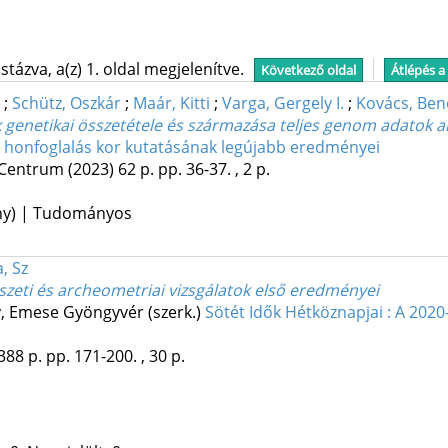
tázva, a(z) 1. oldal megjelenítve.
Következő oldal
Átlépés a
;
Schütz, Oszkár
;
Maár, Kitti
;
Varga, Gergely I.
;
Kovács, Ben
genetikai összetétele és származása teljes genom adatok a
 honfoglalás kor kutatásának legújabb eredményei
 Centrum
(2023)
62 p.
pp. 36-37. , 2 p.
ény) | Tudományos
, Sz
észeti és archeometriai vizsgálatok első eredményei
y, Emese Gyöngyvér (szerk.)
Sötét Idők Hétköznapjai : A 20
388 p.
pp. 171-200. , 30 p.