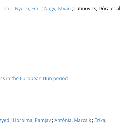
Tibor
;
Nyerki, Emil
;
Nagy, István
;
Latinovics, Dóra
et al.
cess in the European Hun period
Egyed
;
Horolma, Pamjav
;
Antónia, Marcsik
;
Erika,