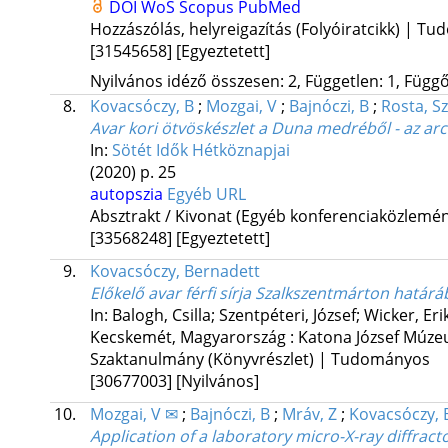
DOI
WoS
Scopus
PubMed
Hozzászólás, helyreigazítás (Folyóiratcikk) | T
[31545658]
[Egyeztetett]
Nyilvános idéző összesen: 2, Független: 1, Függő:
8.
Kovacsóczy, B
;
Mozgai, V
;
Bajnóczi, B
;
Rosta, Sz
Avar kori ötvöskészlet a Duna medréből - az ar
In:
Sötét Idők Hétköznapjai
(2020)
p. 25
autopszia
Egyéb URL
Absztrakt / Kivonat (Egyéb konferenciaközlem
[33568248]
[Egyeztetett]
9.
Kovacsóczy, Bernadett
Előkelő avar férfi sírja Szalkszentmárton határá
In: Balogh, Csilla; Szentpéteri, József; Wicker, Eri
Kecskemét, Magyarország :
Katona József Múz
Szaktanulmány (Könyvrészlet) | Tudományos
[30677003]
[Nyilvános]
10.
Mozgai, V ✉
;
Bajnóczi, B
;
Mráv, Z
;
Kovacsóczy, 
Application of a laboratory micro-X-ray diffract