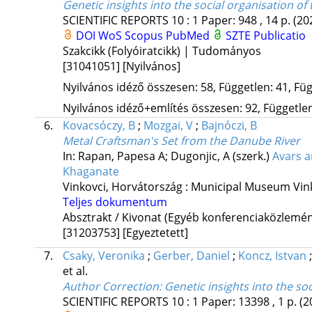
Genetic insights into the social organisation of
SCIENTIFIC REPORTS
10
:
1
Paper: 948 , 14 p.
(20
DOI
WoS
Scopus
PubMed
SZTE Publicatio
Szakcikk (Folyóiratcikk) | Tudományos
[31041051]
[Nyilvános]
Nyilvános idéző összesen: 58, Független: 41, Füg
Nyilvános idéző+említés összesen: 92, Független:
6.
Kovacsóczy, B
;
Mozgai, V
;
Bajnóczi, B
Metal Craftsman's Set from the Danube River
In: Rapan, Papesa A; Dugonjic, A (szerk.)
Avars a
Khaganate
Vinkovci, Horvátország :
Municipal Museum Vin
Teljes dokumentum
Absztrakt / Kivonat (Egyéb konferenciaközlem
[31203753]
[Egyeztetett]
7.
Csaky, Veronika
;
Gerber, Daniel
;
Koncz, Istvan
et al.
Author Correction: Genetic insights into the soc
SCIENTIFIC REPORTS
10
:
1
Paper: 13398 , 1 p.
(2