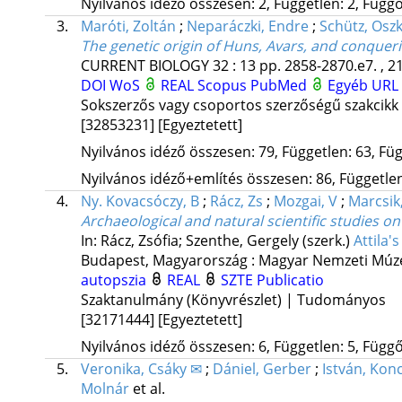
Nyilvános idéző összesen: 2, Független: 2, Függő:
3.
Maróti, Zoltán
;
Neparáczki, Endre
;
Schütz, Osz
The genetic origin of Huns, Avars, and conque
CURRENT BIOLOGY
32
:
13
pp. 2858-2870.e7. , 2
DOI
WoS
REAL
Scopus
PubMed
Egyéb URL
Sokszerzős vagy csoportos szerzőségű szakcikk
[32853231]
[Egyeztetett]
Nyilvános idéző összesen: 79, Független: 63, Füg
Nyilvános idéző+említés összesen: 86, Független:
4.
Ny. Kovacsóczy, B
;
Rácz, Zs
;
Mozgai, V
;
Marcsik
Archaeological and natural scientific studies 
In: Rácz, Zsófia; Szenthe, Gergely (szerk.)
Attila'
Budapest, Magyarország :
Magyar Nemzeti Mú
autopszia
REAL
SZTE Publicatio
Szaktanulmány (Könyvrészlet) | Tudományos
[32171444]
[Egyeztetett]
Nyilvános idéző összesen: 6, Független: 5, Függő:
5.
Veronika, Csáky ✉
;
Dániel, Gerber
;
István, Kon
Molnár
et al.