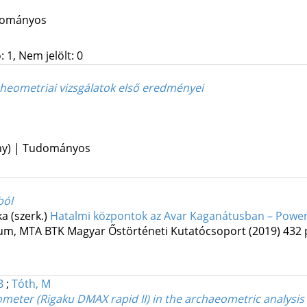
udományos
 1, Nem jelölt: 0
cheometriai vizsgálatok első eredményei
ény) | Tudományos
ból
ka (szerk.)
Hatalmi központok az Avar Kaganátusban – Power
eum
,
MTA BTK Magyar Őstörténeti Kutatócsoport
(2019)
432 
B
;
Tóth, M
ometer (Rigaku DMAX rapid II) in the archaeometric analysis 