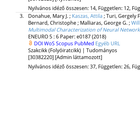
Nyilvános idéző összesen: 14, Független: 12, Füg
3.
Donahue, Mary J.
;
Kaszas, Attila
;
Turi, Gergely 
Bernard, Christophe
;
Malliaras, George G.
;
Wil
Multimodal Characterization of Neural Network
ENEURO
5
:
6
Paper: e0187
(2018)
DOI
WoS
Scopus
PubMed
Egyéb URL
Szakcikk (Folyóiratcikk) | Tudományos
[30382220]
[Admin láttamozott]
Nyilvános idéző összesen: 37, Független: 26, Füg