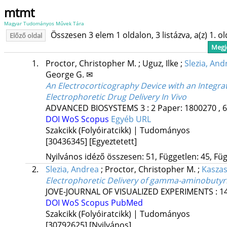
mtmt
Magyar Tudományos Művek Tára
Összesen 3 elem 1 oldalon, 3 listázva, a(z) 1. o
Előző oldal
Megje
1.
Proctor, Christopher M.
;
Uguz, Ilke
;
Slezia, And
George G. ✉
An Electrocorticography Device with an Integr
Electrophoretic Drug Delivery In Vivo
ADVANCED BIOSYSTEMS
3
:
2
Paper: 1800270 , 6
DOI
WoS
Scopus
Egyéb URL
Szakcikk (Folyóiratcikk) | Tudományos
[30436345]
[Egyeztetett]
Nyilvános idéző összesen: 51, Független: 45, Füg
2.
Slezia, Andrea
;
Proctor, Christopher M.
;
Kaszas,
Electrophoretic Delivery of gamma-aminobutyric
JOVE-JOURNAL OF VISUALIZED EXPERIMENTS
:
1
DOI
WoS
Scopus
PubMed
Szakcikk (Folyóiratcikk) | Tudományos
[30792625]
[Nyilvános]