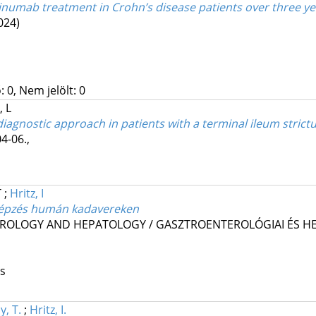
tekinumab treatment in Crohn’s disease patients over three y
024)
 0, Nem jelölt: 0
 L
agnostic approach in patients with a terminal ileum strict
4-06.
,
T
;
Hritz, I
képzés humán kadavereken
ROLOGY AND HEPATOLOGY / GASZTROENTEROLÓGIAI ÉS HE
os
y, T.
;
Hritz, I.