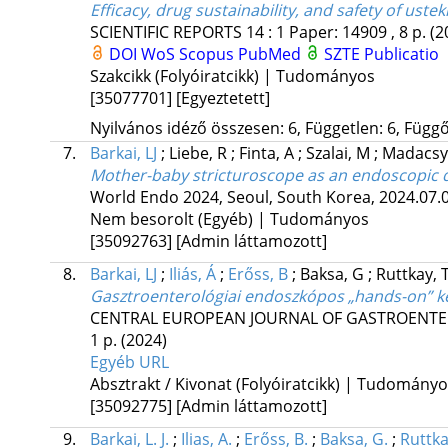
Efficacy, drug sustainability, and safety of us
SCIENTIFIC REPORTS
14
:
1
Paper: 14909 , 8 p.
(2
DOI
WoS
Scopus
PubMed
SZTE Publicatio
Szakcikk (Folyóiratcikk) | Tudományos
[35077701]
[Egyeztetett]
Nyilvános idéző összesen: 6, Független: 6, Függő:
7.
Barkai, LJ
;
Liebe, R
;
Finta, A
;
Szalai, M
;
Madacsy,
Mother-baby stricturoscope as an endoscopic di
World Endo 2024, Seoul, South Korea
,
2024.07.0
Nem besorolt (Egyéb) | Tudományos
[35092763]
[Admin láttamozott]
8.
Barkai, LJ
;
Iliás, Á
;
Erőss, B
;
Baksa, G
;
Ruttkay, 
Gasztroenterológiai endoszkópos „hands-on” 
CENTRAL EUROPEAN JOURNAL OF GASTROENTE
1 p.
(2024)
Egyéb URL
Absztrakt / Kivonat (Folyóiratcikk) | Tudomány
[35092775]
[Admin láttamozott]
9.
Barkai, L. J.
;
Ilias, A.
;
Erőss, B.
;
Baksa, G.
;
Ruttka