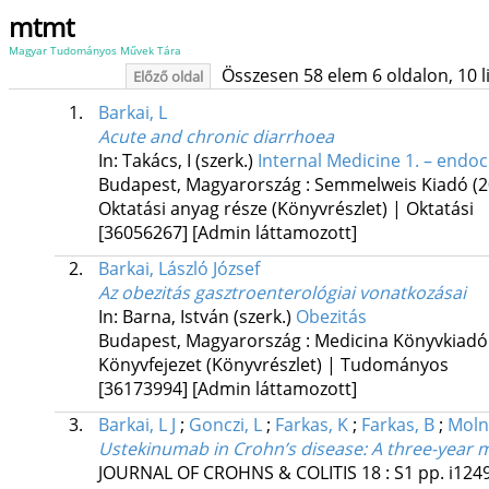
mtmt
Magyar Tudományos Művek Tára
Összesen 58 elem 6 oldalon, 10 lis
Előző oldal
1.
Barkai, L
Acute and chronic diarrhoea
In: Takács, I (szerk.)
Internal Medicine 1. – endoc
Budapest, Magyarország :
Semmelweis Kiadó
(
Oktatási anyag része (Könyvrészlet) | Oktatási
[36056267]
[Admin láttamozott]
2.
Barkai, László József
Az obezitás gasztroenterológiai vonatkozásai
In: Barna, István (szerk.)
Obezitás
Budapest, Magyarország :
Medicina Könyvkiadó 
Könyvfejezet (Könyvrészlet) | Tudományos
[36173994]
[Admin láttamozott]
3.
Barkai, L J
;
Gonczi, L
;
Farkas, K
;
Farkas, B
;
Moln
Ustekinumab in Crohn’s disease: A three-year mu
JOURNAL OF CROHNS & COLITIS
18
:
S1
pp. i124