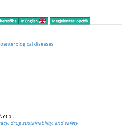
 keresőbe
In English
Megjelenítési opciók
roenterological diseases
 A
et al.
cy, drug sustainability, and safety