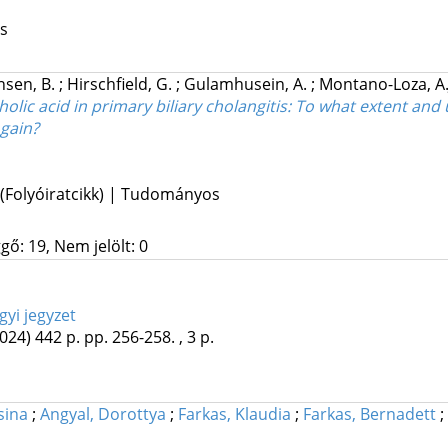
os
nsen, B.
;
Hirschfield, G.
;
Gulamhusein, A.
;
Montano-Loza, A.
ic acid in primary biliary cholangitis: To what extent and
 gain?
 (Folyóiratcikk) | Tudományos
gő: 19, Nem jelölt: 0
gyi jegyzet
2024)
442 p.
pp. 256-258. , 3 p.
sina
;
Angyal, Dorottya
;
Farkas, Klaudia
;
Farkas, Bernadett
;