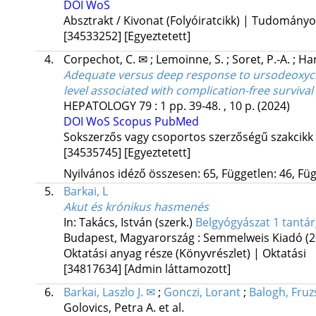
DOI
WoS
Absztrakt / Kivonat (Folyóiratcikk) | Tudomány
[34533252]
[Egyeztetett]
4.
Corpechot, C. ✉
;
Lemoinne, S.
;
Soret, P.-A.
;
Ha
Adequate versus deep response to ursodeoxychol
level associated with complication-free survival
HEPATOLOGY
79
:
1
pp. 39-48. , 10 p.
(2024)
DOI
WoS
Scopus
PubMed
Sokszerzős vagy csoportos szerzőségű szakcikk
[34535745]
[Egyeztetett]
Nyilvános idéző összesen: 65, Független: 46, Füg
5.
Barkai, L
Akut és krónikus hasmenés
In: Takács, István (szerk.)
Belgyógyászat 1 tantár
Budapest, Magyarország :
Semmelweis Kiadó
(
Oktatási anyag része (Könyvrészlet) | Oktatási
[34817634]
[Admin láttamozott]
6.
Barkai, Laszlo J. ✉
;
Gonczi, Lorant
;
Balogh, Fruz
Golovics, Petra A.
et al.