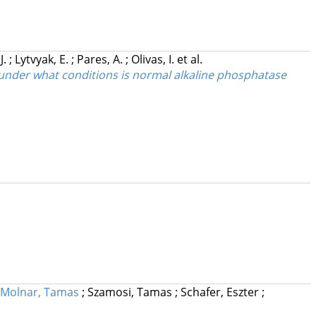
J.
;
Lytvyak, E.
;
Pares, A.
;
Olivas, I.
et al.
 under what conditions is normal alkaline phosphatase
Molnar, Tamas
;
Szamosi, Tamas
;
Schafer, Eszter
;