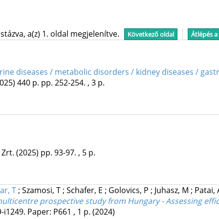
tázva, a(z) 1. oldal megjelenítve.
Következő oldal
Átlépés a
rine diseases / metabolic disorders / kidney diseases / gast
2025)
440 p.
pp. 252-254. , 3 p.
Zrt.
(2025)
pp. 93-97. , 5 p.
ar, T
;
Szamosi, T
;
Schafer, E
;
Golovics, P
;
Juhasz, M
;
Patai,
lticentre prospective study from Hungary - Assessing effica
9-i1249. Paper: P661 , 1 p.
(2024)