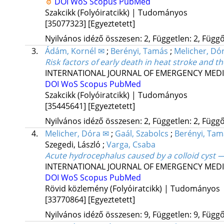
DOI
WoS
Scopus
PubMed
Szakcikk (Folyóiratcikk) | Tudományos
[35077323]
[Egyeztetett]
Nyilvános idéző összesen: 2, Független: 2, Függő:
3.
Ádám, Kornél ✉
;
Berényi, Tamás
;
Melicher, Dó
Risk factors of early death in heat stroke and t
INTERNATIONAL JOURNAL OF EMERGENCY MEDI
DOI
WoS
Scopus
PubMed
Szakcikk (Folyóiratcikk) | Tudományos
[35445641]
[Egyeztetett]
Nyilvános idéző összesen: 2, Független: 2, Függő:
4.
Melicher, Dóra ✉
;
Gaál, Szabolcs
;
Berényi, Tam
Szegedi, László
;
Varga, Csaba
Acute hydrocephalus caused by a colloid cyst —
INTERNATIONAL JOURNAL OF EMERGENCY MEDI
DOI
WoS
Scopus
PubMed
Rövid közlemény (Folyóiratcikk) | Tudományos
[33770864]
[Egyeztetett]
Nyilvános idéző összesen: 9, Független: 9, Függő: