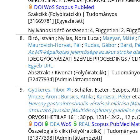
GEROSCIENCE: OFFICIAL JOURNAL OF THE AMER
DOI
WoS
Scopus
PubMed
Szakcikk (Folyóiratcikk) | Tudományos
[31669781]
[Egyeztetett]
Nyilvános idéző összesen: 4, Független: 2, Függő:
8.
Biró, István
;
Nyilas, Nóra Luca
;
Magyar, Máté
;
Maurovich-Horvat, Pál
;
Rudas, Gábor
;
Barsi, P
Az MR-képalkotás jelentősége az akut stroke dia
IDEGGYÓGYÁSZATI SZEMLE PROCEEDINGS / CL
Egyéb URL
Absztrakt / Kivonat (Folyóiratcikk) | Tudomány
[32477934]
[Admin láttamozott]
9.
Gyökeres, Tibor ✉
;
Schäfer, Eszter
;
Szepes, Att
Vincze, Áron
;
Bursics, Attila
;
Kanizsai, Péter
et a
Heveny gastrointestinalis vérzések ellátása [Ma
útmutató javaslat [Multidisciplinary guideline p
ORVOSI HETILAP
161
:
30
pp. 1231-1242. , 12 p.
(
DOI
DEA
WoS
REAL
Scopus
PubMed
Mat
Összefoglaló cikk (Folyóiratcikk) | Tudományos
[31377398]
[Admin láttamozott]