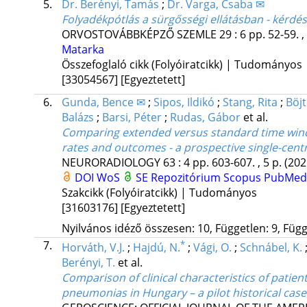
5.
Dr. Berényi, Tamás
;
Dr. Varga, Csaba ✉
Folyadékpótlás a sürgősségi ellátásban - kérdés
ORVOSTOVÁBBKÉPZŐ SZEMLE
29
:
6
pp. 52-59. ,
Matarka
Összefoglaló cikk (Folyóiratcikk) | Tudományos
[33054567]
[Egyeztetett]
6.
Gunda, Bence ✉
;
Sipos, Ildikó
;
Stang, Rita
;
Böjt
Balázs
;
Barsi, Péter
;
Rudas, Gábor
et al.
Comparing extended versus standard time windo
rates and outcomes - a prospective single-cent
NEURORADIOLOGY
63
:
4
pp. 603-607. , 5 p.
(202
DOI
WoS
SE Repozitórium
Scopus
PubMed
Szakcikk (Folyóiratcikk) | Tudományos
[31603176]
[Egyeztetett]
Nyilvános idéző összesen: 10, Független: 9, Függő
7.
*
Horváth, V.J.
;
Hajdú, N.
;
Vági, O.
;
Schnábel, K.
Berényi, T.
et al.
Comparison of clinical characteristics of pat
pneumonias in Hungary – a pilot historical case