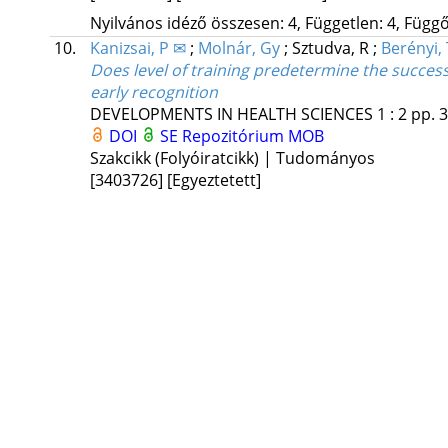
Nyilvános idéző összesen: 4, Független: 4, Függő:
10.
Kanizsai, P ✉
;
Molnár, Gy
;
Sztudva, R
;
Berényi, 
Does level of training predetermine the succes
early recognition
DEVELOPMENTS IN HEALTH SCIENCES
1
:
2
pp. 3
DOI
SE Repozitórium
MOB
Szakcikk (Folyóiratcikk) | Tudományos
[3403726]
[Egyeztetett]