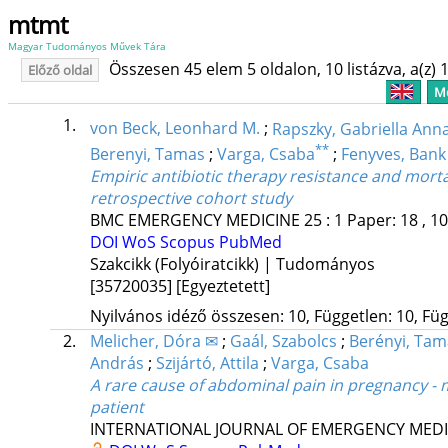
mtmt
Magyar Tudományos Művek Tára
Összesen 45 elem 5 oldalon, 10 listázva, a(z) 1
Előző oldal
Me
1.
von Beck, Leonhard M.
;
Rapszky, Gabriella Ann
**
Berenyi, Tamas
;
Varga, Csaba
;
Fenyves, Bank
Empiric antibiotic therapy resistance and mort
retrospective cohort study
BMC EMERGENCY MEDICINE
25
:
1
Paper: 18 , 1
DOI
WoS
Scopus
PubMed
Szakcikk (Folyóiratcikk) | Tudományos
[35720035]
[Egyeztetett]
Nyilvános idéző összesen: 10, Független: 10, Füg
2.
Melicher, Dóra ✉
;
Gaál, Szabolcs
;
Berényi, Tam
András
;
Szijártó, Attila
;
Varga, Csaba
A rare cause of abdominal pain in pregnancy - 
patient
INTERNATIONAL JOURNAL OF EMERGENCY MEDI