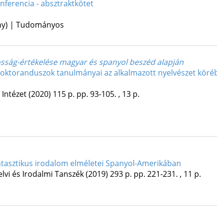
nferencia - absztraktkötet
ény) | Tudományos
osság-értékelése magyar és spanyol beszéd alapján
oktoranduszok tanulmányai az alkalmazott nyelvészet körébő
Intézet
(2020)
115 p.
pp. 93-105. , 13 p.
ntasztikus irodalom elméletei Spanyol-Amerikában
lvi és Irodalmi Tanszék
(2019)
293 p.
pp. 221-231. , 11 p.