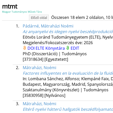
mtmt
Magyar Tudományos Művek Tára
Összesen 18 elem 2 oldalon, 10 lis
Előző oldal
1.
Pádárné, Mátraházi Noémi
Az anyanyelvi és idegen nyelvi beszédprodukci
Eötvös Loránd Tudományegyetem (ELTE)
,
Nyelv
Megjelenés/Fokozatszerzés éve: 2026
DOI
ELTE Könyvtára
EDIT
PhD (Disszertáció) | Tudományos
[37318634]
[Egyeztetett]
2.
Mátraházi, Noémi
Factores influyentes en la evaluación de la fl
In: Lombana Sánchez, Alfonso; Klempáné Faix, D
Budapest, Magyarország,
Madrid, Spanyolorszá
Szaktanulmány (Könyvrészlet) | Tudományos
[35830958]
[Nyilvános]
3.
Mátraházi, Noémi
Eltérő nyelvi hátterű hallgatók beszédfolyama