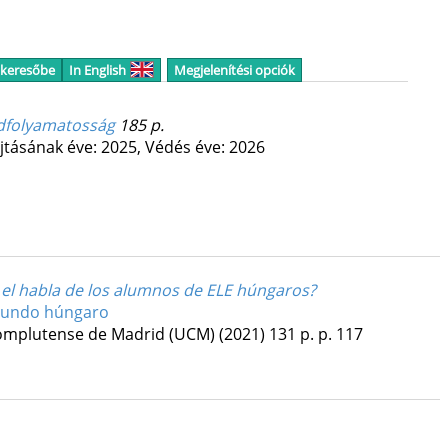
 keresőbe
In English
Megjelenítési opciók
édfolyamatosság
185 p.
jtásának éve: 2025,
Védés éve: 2026
s el habla de los alumnos de ELE húngaros?
mundo húngaro
omplutense de Madrid (UCM)
(2021)
131 p.
p. 117