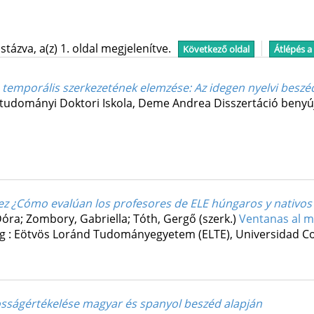
tázva, a(z) 1. oldal megjelenítve.
Következő oldal
Átlépés a
ó temporális szerkezetének elemzése
: Az idegen nyelvi besz
tudományi Doktori Iskola,
Deme Andrea
Disszertáció benyú
uidez ¿Cómo evalúan los profesores de ELE húngaros y nativo
óra; Zombory, Gabriella; Tóth, Gergő (szerk.)
Ventanas al 
g :
Eötvös Loránd Tudományegyetem (ELTE)
,
Universidad C
tosságértékelése magyar és spanyol beszéd alapján