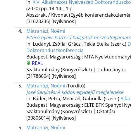
In:
XIV. Alkalmazott Nyelvészeti Doktoranduszko
(2020)
pp. 14-14. , 1 p.
Absztrakt / Kivonat (Egyéb konferenciaközlem
[31623235]
[Nyilvános]
4.
Mátraházi, Noémi
Eltérő nyelvi hátterű hallgatók beszédfolyamat
In: Ludányi, Zsófia; Gráczi, Tekla Etelka (szerk.)
D
Doktoranduszkonferencia
Budapest, Magyarország :
MTA Nyelvtudományi 
REAL
Szaktanulmány (Könyvrészlet) | Tudományos
[31788604]
[Nyilvános]
5.
Mátraházi, Noémi
(Fordító)
José Sanjinés: A kódok egyidejű megjelenése
In: Báder, Petra; Menczel, Gabriella (szerk.)
A fa
Budapest, Magyarország :
ELTE BTK Spanyol Nye
Szaktanulmány (Könyvrészlet) | Oktatási
[30806014]
[Nyilvános]
6.
Mátraházi, Noémi