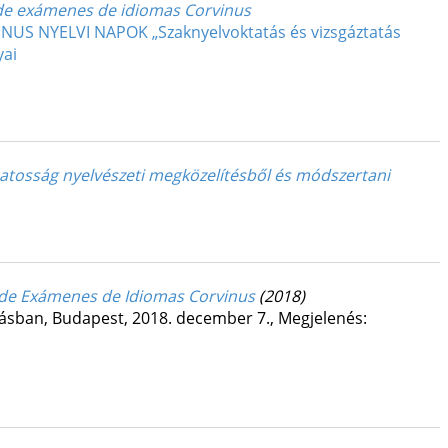
o de exámenes de idiomas Corvinus
US NYELVI NAPOK „Szaknyelvoktatás és vizsgáztatás
yai
amatosság nyelvészeti megközelítésből és módszertani
o de Exámenes de Idiomas Corvinus
(2018)
atásban, Budapest, 2018. december 7.
,
Megjelenés: