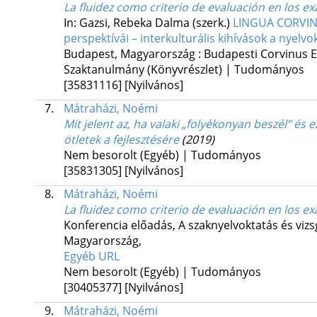
La fluidez como criterio de evaluación en los
In: Gazsi, Rebeka Dalma (szerk.)
LINGUA CORVINU
perspektívái – interkulturális kihívások a nye
Budapest, Magyarország :
Budapesti Corvinus 
Szaktanulmány (Könyvrészlet) | Tudományos
[35831116]
[Nyilvános]
7.
Mátraházi, Noémi
Mit jelent az, ha valaki „folyékonyan beszél” é
ötletek a fejlesztésére
(2019)
Nem besorolt (Egyéb) | Tudományos
[35831305]
[Nyilvános]
8.
Mátraházi, Noémi
La fluidez como criterio de evaluación en los
Konferencia előadás, A szaknyelvoktatás és vizs
Magyarország,
Egyéb URL
Nem besorolt (Egyéb) | Tudományos
[30405377]
[Nyilvános]
9.
Mátraházi, Noémi