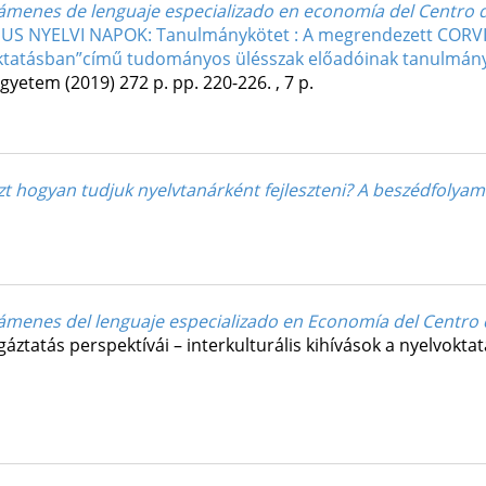
 exámenes de lenguaje especializado en economía del Centr
S NYELVI NAPOK: Tanulmánykötet : A megrendezett CORVIN
lvoktatásban”című tudományos ülésszak előadóinak tanulmán
Egyetem
(2019)
272 p.
pp. 220-226. , 7 p.
s ezt hogyan tudjuk nyelvtanárként fejleszteni? A beszédfoly
 exámenes del lenguaje especializado en Economía del Centr
gáztatás perspektívái – interkulturális kihívások a nyelvokt