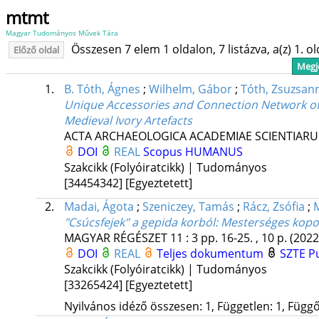
mtmt
Magyar Tudományos Művek Tára
Összesen 7 elem 1 oldalon, 7 listázva, a(z) 1. o
Előző oldal
Megje
1.
B. Tóth, Ágnes
;
Wilhelm, Gábor
;
Tóth, Zsuzsan
Unique Accessories and Connection Network of a
Medieval Ivory Artefacts
ACTA ARCHAEOLOGICA ACADEMIAE SCIENTIAR
DOI
REAL
Scopus
HUMANUS
Szakcikk (Folyóiratcikk) | Tudományos
[34454342]
[Egyeztetett]
2.
Madai, Ágota
;
Szeniczey, Tamás
;
Rácz, Zsófia
;
M
"Csúcsfejek" a gepida korból
: Mesterséges kopo
MAGYAR RÉGÉSZET
11
:
3
pp. 16-25. , 10 p.
(2022
DOI
REAL
Teljes dokumentum
SZTE Pu
Szakcikk (Folyóiratcikk) | Tudományos
[33265424]
[Egyeztetett]
Nyilvános idéző összesen: 1, Független: 1, Függő: