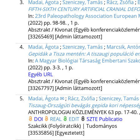
3.
Madai, Ágota
;
Szeniczey, Tamás
;
Rácz, Zsófia
;
B
FIFTH-SIXTH CENTURY ARTIFICIAL CRANIAL DE
In:
23rd Paleopathology Association European Me
(2022)
pp. 98-98. , 1 p.
Absztrakt / Kivonat (Egyéb konferenciaközlem
[33265469]
[Admin láttamozott]
4.
Madai, Ágota
;
Szeniczey, Tamás
;
Marcsik, Antó
Gepidák a Tisza mentén
: A tiszaugi populáció e
In:
A Magyar Biológiai Társaság Embertani Szako
(2022)
pp. 3-3. , 1 p.
Egyéb URL
Absztrakt / Kivonat (Egyéb konferenciaközlem
[33267797]
[Admin láttamozott]
5.
Madai, Ágota ✉
;
Rácz, Zsófia
;
Szeniczey, Tamás
Tiszaug-Országúti bevágás gepida kori népesség
ANTHROPOLOGIAI KÖZLEMÉNYEK
63
pp. 17-40. 
DOI
REAL
EDIT
SZTE Publicatio
Szakcikk (Folyóiratcikk) | Tudományos
[33535856]
[Egyeztetett]