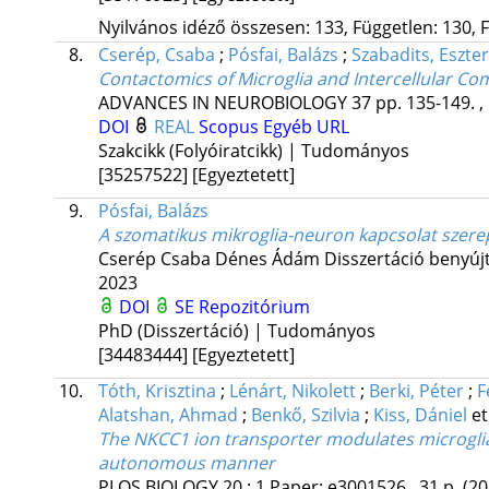
Nyilvános idéző összesen: 133, Független: 130, F
8.
Cserép, Csaba
;
Pósfai, Balázs
;
Szabadits, Eszter
Contactomics of Microglia and Intercellular C
ADVANCES IN NEUROBIOLOGY
37
pp. 135-149. ,
DOI
REAL
Scopus
Egyéb URL
Szakcikk (Folyóiratcikk) | Tudományos
[35257522]
[Egyeztetett]
9.
Pósfai, Balázs
A szomatikus mikroglia-neuron kapcsolat szer
Cserép Csaba
Dénes Ádám
Disszertáció benyúj
2023
DOI
SE Repozitórium
PhD (Disszertáció) | Tudományos
[34483444]
[Egyeztetett]
10.
Tóth, Krisztina
;
Lénárt, Nikolett
;
Berki, Péter
;
F
Alatshan, Ahmad
;
Benkő, Szilvia
;
Kiss, Dániel
et
The NKCC1 ion transporter modulates microglial
autonomous manner
PLOS BIOLOGY
20
:
1
Paper: e3001526 , 31 p.
(20