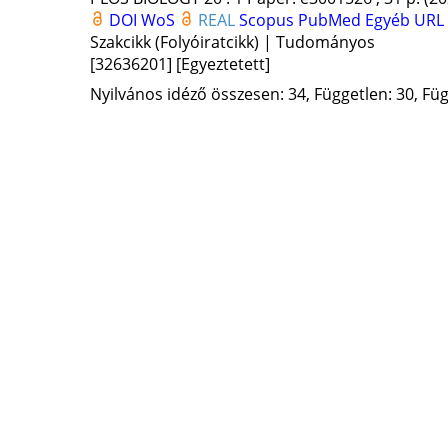
DOI
WoS
REAL
Scopus
PubMed
Egyéb URL
Szakcikk (Folyóiratcikk) | Tudományos
[32636201]
[Egyeztetett]
Nyilvános idéző összesen: 34, Független: 30, Füg