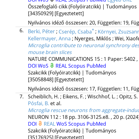
Összefoglaló cikk (Folyóiratcikk) | Tudományos
[34350929]
[Egyeztetett]
Nyilvános idéző összesen: 20, Független: 19, Füg
6.
*
Berki, Péter
;
Cserép, Csaba
;
Környei, Zsuzsan
Kellermayer, Anna
;
Nyerges, Miklós
;
Wei, Xiaof
Microglia contribute to neuronal synchrony de
mouse brain slices
NATURE COMMUNICATIONS
15
:
1
Paper: 5402 ,
DOI
WoS
REAL
Scopus
PubMed
Szakcikk (Folyóiratcikk) | Tudományos
[35058848]
[Egyeztetett]
Nyilvános idéző összesen: 17, Független: 11, Füg
7.
Scheiblich, H.
;
Eikens, F.
;
Wischhof, L.
;
Opitz, S.
Pósfai, B.
et al.
Microglia rescue neurons from aggregate-indu
NEURON
112
:
18
pp. 3106-3125.e8. , 20 p.
(2024
DOI
REAL
WoS
Scopus
PubMed
Szakcikk (Folyóiratcikk) | Tudományos
[35176925]
[Egyeztetett]