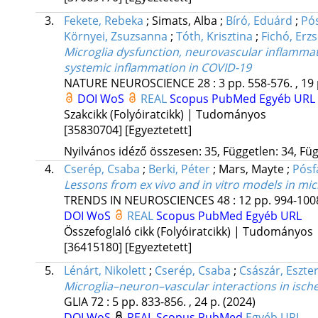
3.
Fekete, Rebeka
;
Simats, Alba
;
Bíró, Eduárd
;
Pós
Környei, Zsuzsanna
;
Tóth, Krisztina
;
Fichó, Erz
Microglia dysfunction, neurovascular inflammati
systemic inflammation in COVID-19
NATURE NEUROSCIENCE
28
:
3
pp. 558-576. , 19
DOI
WoS
REAL
Scopus
PubMed
Egyéb URL
Szakcikk (Folyóiratcikk) | Tudományos
[35830704]
[Egyeztetett]
Nyilvános idéző összesen: 35, Független: 34, Füg
4.
Cserép, Csaba
;
Berki, Péter
;
Mars, Mayte
;
Pósf
Lessons from ex vivo and in vitro models in mic
TRENDS IN NEUROSCIENCES
48
:
12
pp. 994-1008
DOI
WoS
REAL
Scopus
PubMed
Egyéb URL
Összefoglaló cikk (Folyóiratcikk) | Tudományos
[36415180]
[Egyeztetett]
5.
Lénárt, Nikolett
;
Cserép, Csaba
;
Császár, Eszte
Microglia–neuron–vascular interactions in isch
GLIA
72
:
5
pp. 833-856. , 24 p.
(2024)
DOI
WoS
REAL
Scopus
PubMed
Egyéb URL