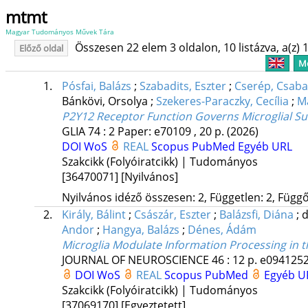
mtmt
Magyar Tudományos Művek Tára
Összesen 22 elem 3 oldalon, 10 listázva, a(z) 1
Előző oldal
Me
1.
Pósfai, Balázs
;
Szabadits, Eszter
;
Cserép, Csaba
Bánkövi, Orsolya
;
Szekeres-Paraczky, Cecília
;
Ma
P2Y12 Receptor Function Governs Microglial Surv
GLIA
74
:
2
Paper: e70109 , 20 p.
(2026)
DOI
WoS
REAL
Scopus
PubMed
Egyéb URL
Szakcikk (Folyóiratcikk) | Tudományos
[36470071]
[Nyilvános]
Nyilvános idéző összesen: 2, Független: 2, Függő:
2.
Király, Bálint
;
Császár, Eszter
;
Balázsfi, Diána
;
d
Andor
;
Hangya, Balázs
;
Dénes, Ádám
Microglia Modulate Information Processing in 
JOURNAL OF NEUROSCIENCE
46
:
12
p. e094125
DOI
WoS
REAL
Scopus
PubMed
Egyéb 
Szakcikk (Folyóiratcikk) | Tudományos
[37069170]
[Egyeztetett]