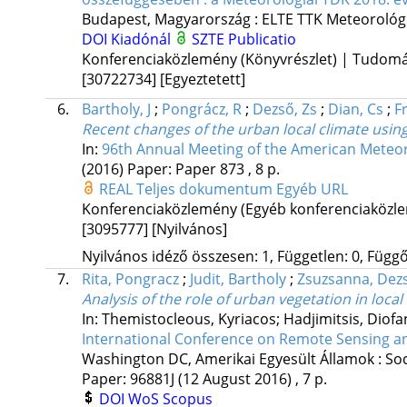
Budapest, Magyarország :
ELTE TTK Meteorológi
DOI
Kiadónál
SZTE Publicatio
Konferenciaközlemény (Könyvrészlet) | Tudom
[30722734]
[Egyeztetett]
6.
Bartholy, J
;
Pongrácz, R
;
Dezső, Zs
;
Dian, Cs
;
Fr
Recent changes of the urban local climate usin
In:
96th Annual Meeting of the American Meteor
(2016)
Paper: Paper 873 , 8 p.
REAL
Teljes dokumentum
Egyéb URL
Konferenciaközlemény (Egyéb konferenciaköz
[3095777]
[Nyilvános]
Nyilvános idéző összesen: 1, Független: 0, Függő:
7.
Rita, Pongracz
;
Judit, Bartholy
;
Zsuzsanna, Dez
Analysis of the role of urban vegetation in loc
In: Themistocleous, Kyriacos; Hadjimitsis, Diofa
International Conference on Remote Sensing a
Washington DC, Amerikai Egyesült Államok :
Soc
Paper: 96881J (12 August 2016) , 7 p.
DOI
WoS
Scopus