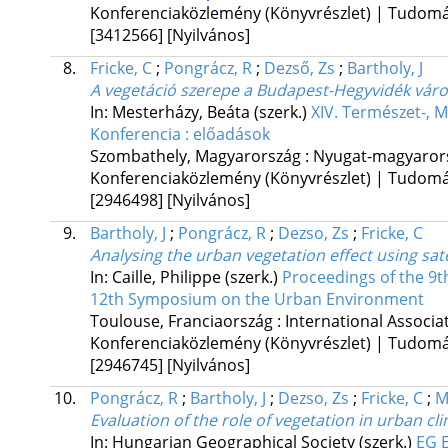
Konferenciaközlemény (Könyvrészlet) | Tudom
[3412566]
[Nyilvános]
8.
Fricke, C
;
Pongrácz, R
;
Dezső, Zs
;
Bartholy, J
A vegetáció szerepe a Budapest-Hegyvidék váro
In: Mesterházy, Beáta (szerk.)
XIV. Természet-,
Konferencia : előadások
Szombathely, Magyarország :
Nyugat-magyaror
Konferenciaközlemény (Könyvrészlet) | Tudom
[2946498]
[Nyilvános]
9.
Bartholy, J
;
Pongrácz, R
;
Dezso, Zs
;
Fricke, C
Analysing the urban vegetation effect using sat
In: Caille, Philippe (szerk.)
Proceedings of the 9t
12th Symposium on the Urban Environment
Toulouse, Franciaország :
International Associa
Konferenciaközlemény (Könyvrészlet) | Tudom
[2946745]
[Nyilvános]
10.
Pongrácz, R
;
Bartholy, J
;
Dezso, Zs
;
Fricke, C
;
M
Evaluation of the role of vegetation in urban cl
In: Hungarian Geographical Society (szerk.)
EG 