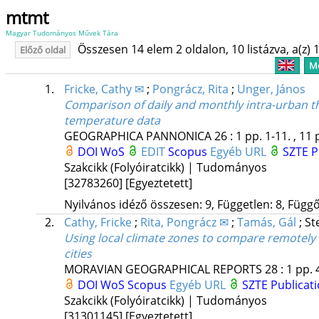
mtmt
Magyar Tudományos Művek Tára
Összesen 14 elem 2 oldalon, 10 listázva, a(z) 1
Előző oldal
Me
1.
Fricke, Cathy ✉
;
Pongrácz, Rita
;
Unger, János
Comparison of daily and monthly intra-urban th
temperature data
GEOGRAPHICA PANNONICA
26
:
1
pp. 1-11. , 11 
DOI
WoS
EDIT
Scopus
Egyéb URL
SZTE P
Szakcikk (Folyóiratcikk) | Tudományos
[32783260]
[Egyeztetett]
Nyilvános idéző összesen: 9, Független: 8, Függő:
2.
Cathy, Fricke
;
Rita, Pongrácz ✉
;
Tamás, Gál
;
St
Using local climate zones to compare remotely
cities
MORAVIAN GEOGRAPHICAL REPORTS
28
:
1
pp. 
DOI
WoS
Scopus
Egyéb URL
SZTE Publicati
Szakcikk (Folyóiratcikk) | Tudományos
[31301145]
[Egyeztetett]