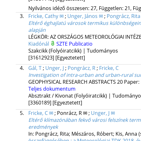
Nyilvános idéző összesen: 27, Független: 21, Füg
3.
Fricke, Cathy ✉
;
Unger, János ✉
;
Pongrácz, Rita
Eltérő éghajlatú városok termikus különbségein
alapján
LÉGKÖR: AZ ORSZÁGOS METEOROLÓGIAI INTÉZE
Kiadónál
SZTE Publicatio
Szakcikk (Folyóiratcikk) | Tudományos
[31612923]
[Egyeztetett]
4.
Gál, T
;
Unger, J
;
Pongrácz, R
;
Fricke, C
Investigation of intra-urban and urban-rural su
GEOPHYSICAL RESEARCH ABSTRACTS
20
Paper: 
Teljes dokumentum
Absztrakt / Kivonat (Folyóiratcikk) | Tudomány
[3360189]
[Egyeztetett]
5.
Fricke, C ✉
;
Ponrácz, R ✉
;
Unger, J ✉
Eltérő klímazónában fekvő városi felszínek ter
eredmények
In: Pongrácz, Rita; Mészáros, Róbert; Kis, Anna (
összefüggésében : a Meteorológiai TDK 2018. évi