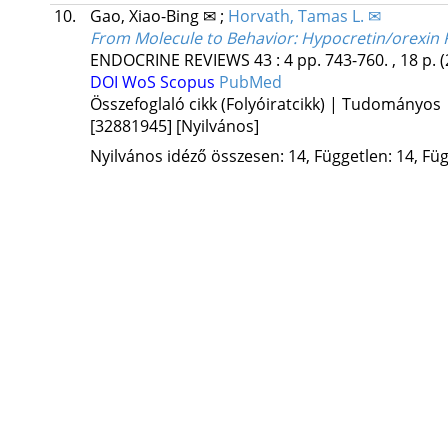
10.
Gao, Xiao-Bing ✉
;
Horvath, Tamas L. ✉
From Molecule to Behavior: Hypocretin/orexin 
ENDOCRINE REVIEWS
43
:
4
pp. 743-760. , 18 p.
(
DOI
WoS
Scopus
PubMed
Összefoglaló cikk (Folyóiratcikk) | Tudományos
[32881945]
[Nyilvános]
Nyilvános idéző összesen: 14, Független: 14, Füg