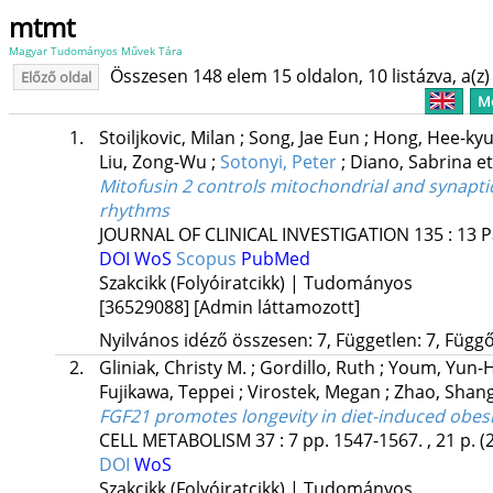
mtmt
Magyar Tudományos Művek Tára
Összesen 148 elem 15 oldalon, 10 listázva, a(z) 
Előző oldal
Me
1.
Stoiljkovic, Milan
;
Song, Jae Eun
;
Hong, Hee-ky
Liu, Zong-Wu
;
Sotonyi, Peter
;
Diano, Sabrina
et
Mitofusin 2 controls mitochondrial and synapti
rhythms
JOURNAL OF CLINICAL INVESTIGATION
135
:
13
P
DOI
WoS
Scopus
PubMed
Szakcikk (Folyóiratcikk) | Tudományos
[36529088]
[Admin láttamozott]
Nyilvános idéző összesen: 7, Független: 7, Függő:
2.
Gliniak, Christy M.
;
Gordillo, Ruth
;
Youm, Yun-
Fujikawa, Teppei
;
Virostek, Megan
;
Zhao, Shan
FGF21 promotes longevity in diet-induced obes
CELL METABOLISM
37
:
7
pp. 1547-1567. , 21 p.
(
DOI
WoS
Szakcikk (Folyóiratcikk) | Tudományos