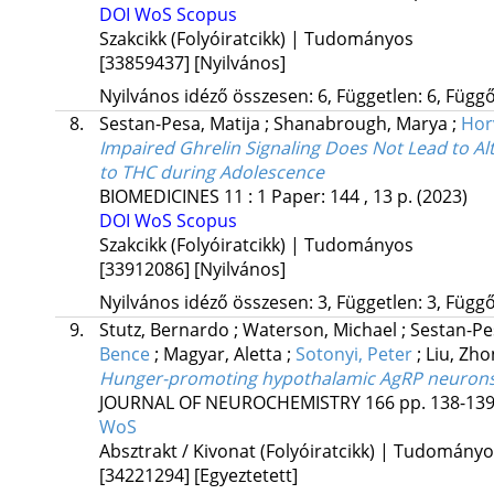
DOI
WoS
Scopus
Szakcikk (Folyóiratcikk) | Tudományos
[33859437]
[Nyilvános]
Nyilvános idéző összesen: 6, Független: 6, Függő:
8.
Sestan-Pesa, Matija
;
Shanabrough, Marya
;
Hor
Impaired Ghrelin Signaling Does Not Lead to Alt
to THC during Adolescence
BIOMEDICINES
11
:
1
Paper: 144 , 13 p.
(2023)
DOI
WoS
Scopus
Szakcikk (Folyóiratcikk) | Tudományos
[33912086]
[Nyilvános]
Nyilvános idéző összesen: 3, Független: 3, Függő:
9.
Stutz, Bernardo
;
Waterson, Michael
;
Sestan-Pe
Bence
;
Magyar, Aletta
;
Sotonyi, Peter
;
Liu, Zh
Hunger-promoting hypothalamic AgRP neurons co
JOURNAL OF NEUROCHEMISTRY
166
pp. 138-139.
WoS
Absztrakt / Kivonat (Folyóiratcikk) | Tudomány
[34221294]
[Egyeztetett]