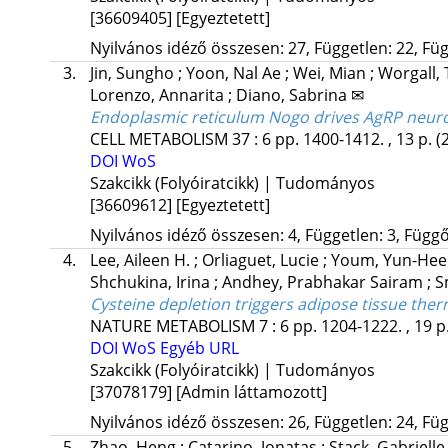
[36609405]
[Egyeztetett]
Nyilvános idéző összesen: 27, Független: 22, Füg
3.
Jin, Sungho
;
Yoon, Nal Ae
;
Wei, Mian
;
Worgall, 
Lorenzo, Annarita
;
Diano, Sabrina ✉
Endoplasmic reticulum Nogo drives AgRP neuron
CELL METABOLISM
37
:
6
pp. 1400-1412. , 13 p.
(
DOI
WoS
Szakcikk (Folyóiratcikk) | Tudományos
[36609612]
[Egyeztetett]
Nyilvános idéző összesen: 4, Független: 3, Függő:
4.
Lee, Aileen H.
;
Orliaguet, Lucie
;
Youm, Yun-He
Shchukina, Irina
;
Andhey, Prabhakar Sairam
;
S
Cysteine depletion triggers adipose tissue the
NATURE METABOLISM
7
:
6
pp. 1204-1222. , 19 p
DOI
WoS
Egyéb URL
Szakcikk (Folyóiratcikk) | Tudományos
[37078179]
[Admin láttamozott]
Nyilvános idéző összesen: 26, Független: 24, Füg
5.
Zhao, Heng
;
Catarino, Jonatas
;
Stack, Gabriell