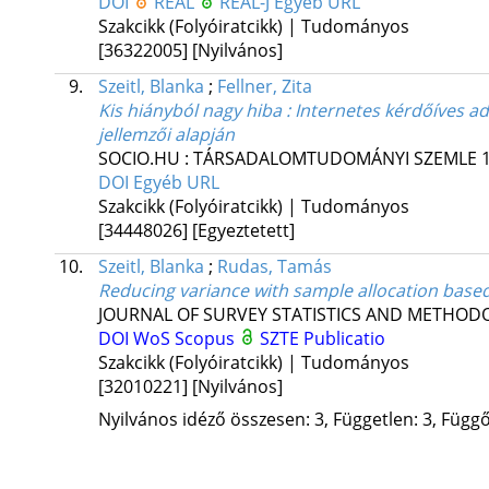
DOI
REAL
REAL-J
Egyéb URL
Szakcikk (Folyóiratcikk) | Tudományos
[36322005]
[Nyilvános]
9.
Szeitl, Blanka
;
Fellner, Zita
Kis hiányból nagy hiba : Internetes kérdőíves 
jellemzői alapján
SOCIO.HU : TÁRSADALOMTUDOMÁNYI SZEMLE
DOI
Egyéb URL
Szakcikk (Folyóiratcikk) | Tudományos
[34448026]
[Egyeztetett]
10.
Szeitl, Blanka
;
Rudas, Tamás
Reducing variance with sample allocation based
JOURNAL OF SURVEY STATISTICS AND METHO
DOI
WoS
Scopus
SZTE Publicatio
Szakcikk (Folyóiratcikk) | Tudományos
[32010221]
[Nyilvános]
Nyilvános idéző összesen: 3, Független: 3, Függő: