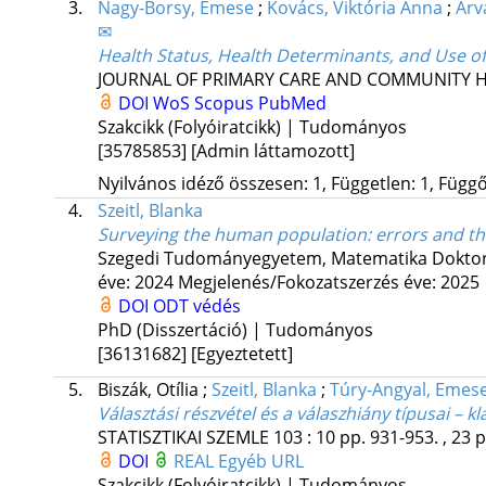
3.
Nagy-Borsy, Emese
;
Kovács, Viktória Anna
;
Árv
✉
Health Status, Health Determinants, and Use o
JOURNAL OF PRIMARY CARE AND COMMUNITY 
DOI
WoS
Scopus
PubMed
Szakcikk (Folyóiratcikk) | Tudományos
[35785853]
[Admin láttamozott]
Nyilvános idéző összesen: 1, Független: 1, Függő:
4.
Szeitl, Blanka
Surveying the human population: errors and th
Szegedi Tudományegyetem
,
Matematika Doktori
éve: 2024
Megjelenés/Fokozatszerzés éve: 2025
DOI
ODT védés
PhD (Disszertáció) | Tudományos
[36131682]
[Egyeztetett]
5.
Biszák, Otília
;
Szeitl, Blanka
;
Túry-Angyal, Emes
Választási részvétel és a válaszhiány típusai – k
STATISZTIKAI SZEMLE
103
:
10
pp. 931-953. , 23 
DOI
REAL
Egyéb URL
Szakcikk (Folyóiratcikk) | Tudományos