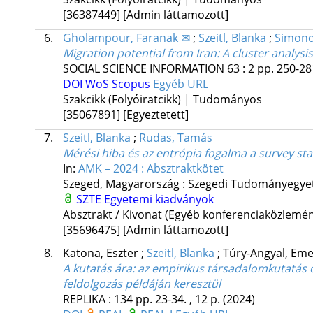
[36387449]
[Admin láttamozott]
6.
Gholampour, Faranak ✉
;
Szeitl, Blanka
;
Simono
Migration potential from Iran: A cluster analysi
SOCIAL SCIENCE INFORMATION
63
:
2
pp. 250-281
DOI
WoS
Scopus
Egyéb URL
Szakcikk (Folyóiratcikk) | Tudományos
[35067891]
[Egyeztetett]
7.
Szeitl, Blanka
;
Rudas, Tamás
Mérési hiba és az entrópia fogalma a survey sta
In:
AMK – 2024 : Absztraktkötet
Szeged, Magyarország :
Szegedi Tudományegyet
SZTE Egyetemi kiadványok
Absztrakt / Kivonat (Egyéb konferenciaközlem
[35696475]
[Admin láttamozott]
8.
Katona, Eszter
;
Szeitl, Blanka
;
Túry-Angyal, Em
A kutatás ára
: az empirikus társadalomkutatás 
feldolgozás példáján keresztül
REPLIKA
:
134
pp. 23-34. , 12 p.
(2024)