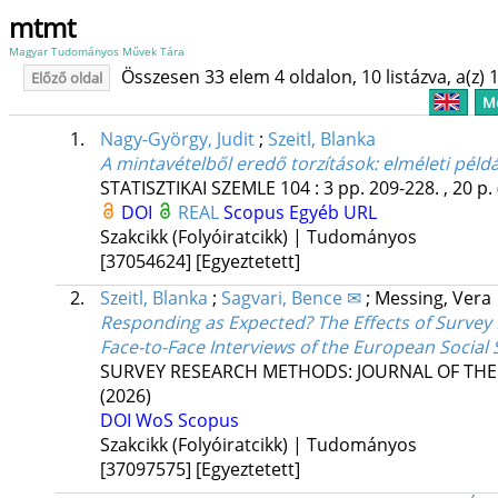
mtmt
Magyar Tudományos Művek Tára
Összesen 33 elem 4 oldalon, 10 listázva, a(z) 1
Előző oldal
Me
1.
Nagy-György, Judit
;
Szeitl, Blanka
A mintavételből eredő torzítások: elméleti péld
STATISZTIKAI SZEMLE
104
:
3
pp. 209-228. , 20 p.
DOI
REAL
Scopus
Egyéb URL
Szakcikk (Folyóiratcikk) | Tudományos
[37054624]
[Egyeztetett]
2.
Szeitl, Blanka
;
Sagvari, Bence ✉
;
Messing, Vera
Responding as Expected? The Effects of Survey 
Face-to-Face Interviews of the European Social
SURVEY RESEARCH METHODS: JOURNAL OF THE
(2026)
DOI
WoS
Scopus
Szakcikk (Folyóiratcikk) | Tudományos
[37097575]
[Egyeztetett]