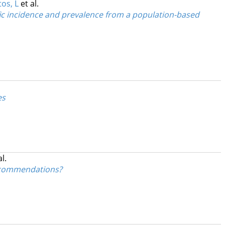
os, L
et al.
ific incidence and prevalence from a population-based
es
al.
Recommendations?