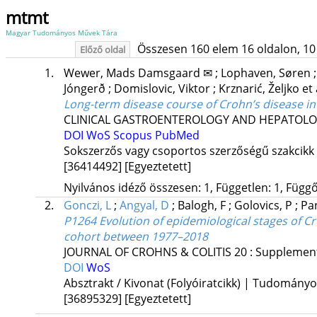
mtmt
Magyar Tudományos Művek Tára
Összesen 160 elem 16 oldalon, 10 li
Előző oldal
1.
Wewer, Mads Damsgaard ✉
;
Lophaven, Søren
Jóngerð
;
Domislovic, Viktor
;
Krznarić, Željko
et 
Long-term disease course of Crohn’s disease in
CLINICAL GASTROENTEROLOGY AND HEPATOL
DOI
WoS
Scopus
PubMed
Sokszerzős vagy csoportos szerzőségű szakcikk
[36414492]
[Egyeztetett]
Nyilvános idéző összesen: 1, Független: 1, Függő:
2.
Gonczi, L
;
Angyal, D
;
Balogh, F
;
Golovics, P
;
Pa
P1264 Evolution of epidemiological stages of C
cohort between 1977–2018
JOURNAL OF CROHNS & COLITIS
20
:
Supplemen
DOI
WoS
Absztrakt / Kivonat (Folyóiratcikk) | Tudomány
[36895329]
[Egyeztetett]