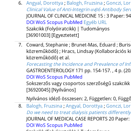
6.
Angyal, Dorottya
;
Balogh, Fruzsina
;
Gonczi, Lo
Clinical Value of Anti-Integrin αvβ6 Antibody 
JOURNAL OF CLINICAL MEDICINE
15
:
3
Paper: 94
DOI
WoS
Scopus
PubMed
Egyéb URL
Szakcikk (Folyóiratcikk) | Tudományos
[36901003]
[Egyeztetett]
7.
Coward, Stephanie
;
Brunet-Mas, Eduard
;
Buris
közreműködő)
;
Hracs, Lindsay
(Kollaborációs
közreműködő)
et al.
Forecasting the Incidence and Prevalence of I
GASTROENTEROLOGY
171
pp. 154-157. , 4 p.
(20
DOI
WoS
Scopus
PubMed
Sokszerzős vagy csoportos szerzőségű szakcikk
[36920045]
[Nyilvános]
Nyilvános idéző összesen: 2, Független: 0, Függő:
8.
Balogh, Fruzsina
;
Angyal, Dorottya
;
Gonczi, Lo
Do we need to treat dialysis patients differently
JOURNAL OF MEDICAL CASE REPORTS
20
Paper: 
DOI
WoS
Scopus
PubMed