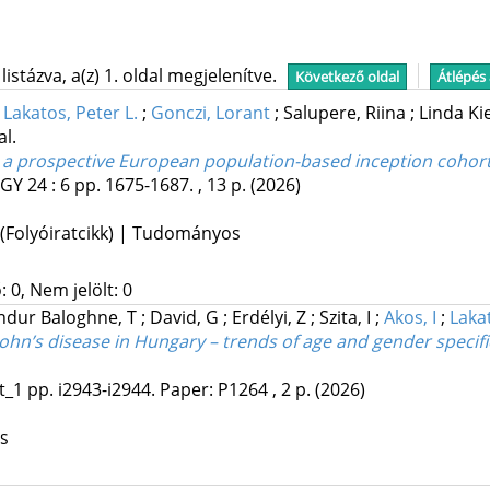
stázva, a(z) 1. oldal megjelenítve.
Következő oldal
Átlépés
;
Lakatos, Peter L.
;
Gonczi, Lorant
;
Salupere, Riina
;
Linda Ki
al.
 a prospective European population-based inception cohort
OGY
24
:
6
pp. 1675-1687. , 13 p.
(2026)
 (Folyóiratcikk) | Tudományos
 0, Nem jelölt: 0
ndur Baloghne, T
;
David, G
;
Erdélyi, Z
;
Szita, I
;
Akos, I
;
Lakat
rohn’s disease in Hungary – trends of age and gender speci
t_1
pp. i2943-i2944. Paper: P1264 , 2 p.
(2026)
os