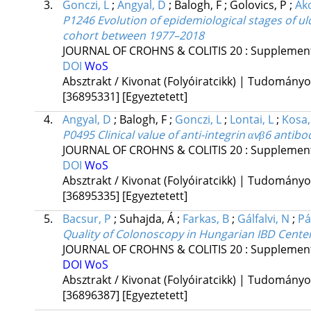
3.
Gonczi, L
;
Angyal, D
;
Balogh, F
;
Golovics, P
;
Ako
P1246 Evolution of epidemiological stages of ul
cohort between 1977–2018
JOURNAL OF CROHNS & COLITIS
20
:
Supplemen
DOI
WoS
Absztrakt / Kivonat (Folyóiratcikk) | Tudomány
[36895331]
[Egyeztetett]
4.
Angyal, D
;
Balogh, F
;
Gonczi, L
;
Lontai, L
;
Kosa, 
P0495 Clinical value of anti-integrin αvβ6 ant
JOURNAL OF CROHNS & COLITIS
20
:
Supplemen
DOI
WoS
Absztrakt / Kivonat (Folyóiratcikk) | Tudomány
[36895335]
[Egyeztetett]
5.
Bacsur, P
;
Suhajda, Á
;
Farkas, B
;
Gálfalvi, N
;
Pá
Quality of Colonoscopy in Hungarian IBD Cente
JOURNAL OF CROHNS & COLITIS
20
:
Supplemen
DOI
WoS
Absztrakt / Kivonat (Folyóiratcikk) | Tudomány
[36896387]
[Egyeztetett]