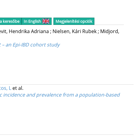
 a keresőbe
In English
Megjelenítési opciók
evit, Hendrika Adriana
;
Nielsen, Kári Rubek
;
Midjord,
 – an Epi-IBD cohort study
os, L
et al.
fic incidence and prevalence from a population-based