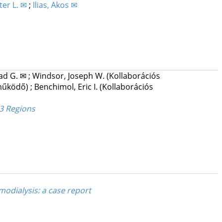
ter L. ✉
;
Ilias, Akos ✉
aad G. ✉
;
Windsor, Joseph W.
(Kollaborációs
eműködő)
;
Benchimol, Eric I.
(Kollaborációs
 3 Regions
emodialysis: a case report