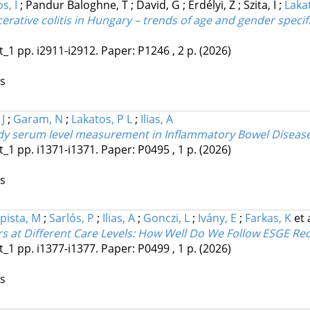
s, I
;
Pandur Baloghne, T
;
David, G
;
Erdélyi, Z
;
Szita, I
;
Lakat
cerative colitis in Hungary – trends of age and gender spec
t_1
pp. i2911-i2912. Paper: P1246 , 2 p.
(2026)
os
J
;
Garam, N
;
Lakatos, P L
;
Ilias, A
ibody serum level measurement in Inflammatory Bowel Diseas
t_1
pp. i1371-i1371. Paper: P0495 , 1 p.
(2026)
os
pista, M
;
Sarlós, P
;
Ilias, A
;
Gonczi, L
;
Ivány, E
;
Farkas, K
et 
rs at Different Care Levels: How Well Do We Follow ESGE 
t_1
pp. i1377-i1377. Paper: P0499 , 1 p.
(2026)
os