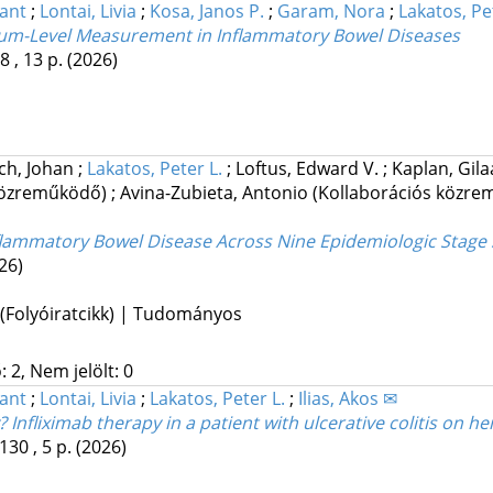
rant
;
Lontai, Livia
;
Kosa, Janos P.
;
Garam, Nora
;
Lakatos, Pe
Serum-Level Measurement in Inflammatory Bowel Diseases
8 , 13 p.
(2026)
ch, Johan
;
Lakatos, Peter L.
;
Loftus, Edward V.
;
Kaplan, Gil
 közreműködő)
;
Avina-Zubieta, Antonio
(Kollaborációs közr
nflammatory Bowel Disease Across Nine Epidemiologic Stage
26)
 (Folyóiratcikk) | Tudományos
 2, Nem jelölt: 0
rant
;
Lontai, Livia
;
Lakatos, Peter L.
;
Ilias, Akos ✉
? Infliximab therapy in a patient with ulcerative colitis on h
130 , 5 p.
(2026)