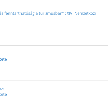
és fenntarthatóság a turizmusban” : XIV. Nemzetközi
tete
an
tete