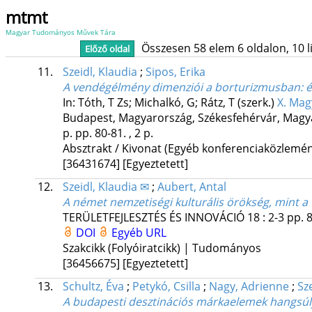
mtmt
Magyar Tudományos Művek Tára
Összesen 58 elem 6 oldalon, 10 lis
Előző oldal
11.
Szeidl, Klaudia
;
Sipos, Erika
A vendégélmény dimenziói a borturizmusban
: 
In: Tóth, T Zs; Michalkó, G; Rátz, T (szerk.)
X. Mag
Budapest, Magyarország,
Székesfehérvár, Magy
p.
pp. 80-81. , 2 p.
Absztrakt / Kivonat (Egyéb konferenciaközlem
[36431674]
[Egyeztetett]
12.
Szeidl, Klaudia ✉
;
Aubert, Antal
A német nemzetiségi kulturális örökség, mint a
TERÜLETFEJLESZTÉS ÉS INNOVÁCIÓ
18
:
2-3
pp. 8
DOI
Egyéb URL
Szakcikk (Folyóiratcikk) | Tudományos
[36456675]
[Egyeztetett]
13.
Schultz, Éva
;
Petykó, Csilla
;
Nagy, Adrienne
;
Sz
A budapesti desztinációs márkaelemek hangsúly