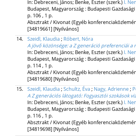
In: Debreceni, János; Benke, Eszter (szerk.)
I. Ne
Budapest, Magyarország :
Budapesti Gazdasági 
p. 106 , 1 p.
Absztrakt / Kivonat (Egyéb konferenciaközlem
[34819661]
[Nyilvános]
14.
Szeidl, Klaudia
;
Róbert, Nóra
A jövő közönsége
: a Z generáció preferenciái 
In: Debreceni, János; Benke, Eszter (szerk.)
I. Ne
Budapest, Magyarország :
Budapesti Gazdasági 
p. 114 , 1 p.
Absztrakt / Kivonat (Egyéb konferenciaközlem
[34819680]
[Nyilvános]
15.
Szeidl, Klaudia
;
Schultz, Éva
;
Nagy, Adrienne
;
P
A Z generációs látogató
: Fogyasztói szokások v
In: Debreceni, János; Benke, Eszter (szerk.)
I. Ne
Budapest, Magyarország :
Budapesti Gazdasági 
p. 116 , 1 p.
Absztrakt / Kivonat (Egyéb konferenciaközlem
[34819698]
[Nyilvános]