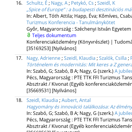
16.
Schultz, É
;
Nagy, A
;
Petykó, Cs
;
Szeidl, K
„Spice of Europe” : a budapesti desztinációs m
In: Albert, Tóth Attila; Happ, Éva; Kőmíves, Csab
Turizmus Konferencia - Tanulmánykötet
Győr, Magyarország :
Széchenyi István Egyetem
Teljes dokumentum
Konferenciaközlemény (Könyvrészlet) | Tudom
[35169253]
[Nyilvános]
17.
Nagy, Adrienne
;
Szeidl, Klaudia
;
Szalók, Csilla
;
Történelem és modernitás
: Mit keres a Z gene
In: Szabó, G; Szabó, B A; Nagy, G (szerk.)
A jubil
Pécs, Magyarország :
PTE TTK FFI Turizmus Tan
Absztrakt / Kivonat (Egyéb konferenciaközlem
[35669531]
[Nyilvános]
18.
Szeidl, Klaudia
;
Aubert, Antal
Hagyomány és innováció találkozása: Az élmény
In: Szabó, G; Szabó, B A; Nagy, G (szerk.)
A jubil
Pécs, Magyarország :
PTE TTK FFI Turizmus Tan
Absztrakt / Kivonat (Egyéb konferenciaközlem