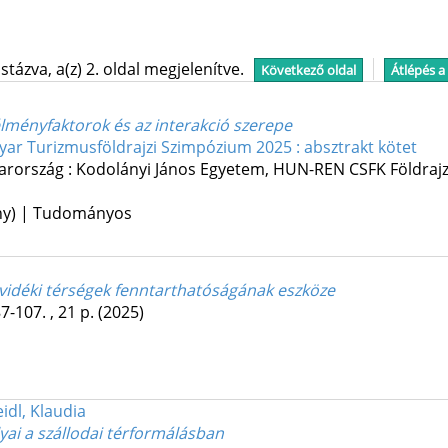
tázva, a(z) 2. oldal megjelenítve.
Következő oldal
Átlépés a
élményfaktorok és az interakció szerepe
yar Turizmusföldrajzi Szimpózium 2025 : absztrakt kötet
arország :
Kodolányi János Egyetem
,
HUN-REN CSFK Földrajz
ény) | Tudományos
 vidéki térségek fenntarthatóságának eszköze
7-107. , 21 p.
(2025)
eidl, Klaudia
ai a szállodai térformálásban