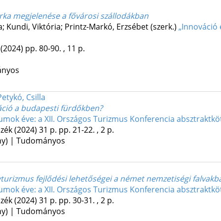
árka megjelenése a fővárosi szállodákban
a; Kundi, Viktória; Printz-Markó, Erzsébet (szerk.)
„Innováció 
(2024)
pp. 80-90. , 11 p.
ányos
Petykó, Csilla
ráció a budapesti fürdőkben?
eumok éve: a XII. Országos Turizmus Konferencia absztraktkö
szék
(2024)
31 p.
pp. 21-22. , 2 p.
ény) | Tudományos
turizmus fejlődési lehetőségei a német nemzetiségi falvakb
eumok éve: a XII. Országos Turizmus Konferencia absztraktkö
szék
(2024)
31 p.
pp. 30-31. , 2 p.
ény) | Tudományos