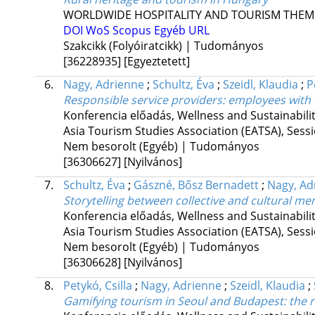
WORLDWIDE HOSPITALITY AND TOURISM THEM
DOI
WoS
Scopus
Egyéb URL
Szakcikk (Folyóiratcikk) | Tudományos
[36228935]
[Egyeztetett]
6.
Nagy, Adrienne
;
Schultz, Éva
;
Szeidl, Klaudia
;
P
Responsible service providers
: employees with 
Konferencia előadás
,
Wellness and Sustainabili
Asia Tourism Studies Association (EATSA), Sess
Nem besorolt (Egyéb) | Tudományos
[36306627]
[Nyilvános]
7.
Schultz, Éva
;
Gászné, Bősz Bernadett
;
Nagy, Ad
Storytelling between collective and cultural m
Konferencia előadás
,
Wellness and Sustainabili
Asia Tourism Studies Association (EATSA), Sess
Nem besorolt (Egyéb) | Tudományos
[36306628]
[Nyilvános]
8.
Petykó, Csilla
;
Nagy, Adrienne
;
Szeidl, Klaudia
;
Gamifying tourism in Seoul and Budapest
: the