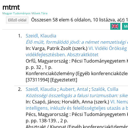
mtmt
Magyar Tudományos Művek Tára
Összesen 58 elem 6 oldalon, 10 listázva, a(z) 1
Előző oldal
Me
1.
Szeidl, Klaudia
Élő múlt, formálódó jövő: a német nemzetiségi é
In: Varga, Patrik Zsolt (szerk.)
VI. Vidéki Örökség
vidékfejlesztésben. Absztraktkötet
Orfű, Magyarország :
Pécsi Tudományegyetem K
p.
p. 32 , 1 p.
Konferenciaközlemény (Egyéb konferenciaköz
[37311994]
[Egyeztetett]
2.
Szeidl, Klaudia
;
Aubert, Antal
;
Szalók, Csilla
Közösségi összefogás a falusi turizmusban: sike
In: Csapó, János; Horváth, Anna (szerk.)
VI. Nem
intelligens, inkluzív és felelősségteljes utazás 
Pécs, Magyarország :
Pécsi Tudományegyetem K
p.
pp. 138-139. , 2 p.
Absztrakt / Kivonat (Egyéb konferenciaközlem