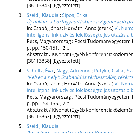
[36113843]
[Egyeztetett]
3.
Szeidl, Klaudia
;
Sipos, Erika
Új hullám a borfogyasztásban
: a Z generáció p
In: Csapó, János; Horváth, Anna (szerk.)
VI. Nem
intelligens, inkluzív és felelősségteljes utazás 
Pécs, Magyarország :
Pécsi Tudományegyetem K
p.
pp. 150-151. , 2 p.
Absztrakt / Kivonat (Egyéb konferenciaközlem
[36113858]
[Egyeztetett]
4.
Schultz, Éva
;
Nagy, Adrienne
;
Petykó, Csilla
;
Sz
"Kell ez a hely"
: Szabadidős térhasználat, térér
In: Csapó, János; Horváth, Anna (szerk.)
VI. Nem
intelligens, inkluzív és felelősségteljes utazás 
Pécs, Magyarország :
Pécsi Tudományegyetem K
p.
pp. 154-155. , 2 p.
Absztrakt / Kivonat (Egyéb konferenciaközlem
[36113862]
[Egyeztetett]
5.
Szeidl, Klaudia
Rural heritage and tourism in Hungary