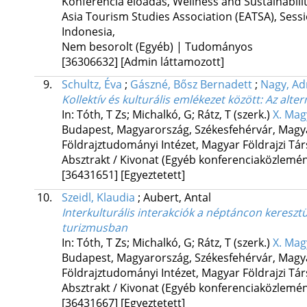
Konferencia előadás
,
Wellness and Sustainabili
Asia Tourism Studies Association (EATSA), Sessio
Indonesia
,
Nem besorolt (Egyéb) | Tudományos
[36306632]
[Admin láttamozott]
9.
Schultz, Éva
;
Gászné, Bősz Bernadett
;
Nagy, Ad
Kollektív és kulturális emlékezet között
: Az alte
In: Tóth, T Zs; Michalkó, G; Rátz, T (szerk.)
X. Mag
Budapest, Magyarország,
Székesfehérvár, Magy
Földrajztudományi Intézet
,
Magyar Földrajzi Tá
Absztrakt / Kivonat (Egyéb konferenciaközlem
[36431651]
[Egyeztetett]
10.
Szeidl, Klaudia
;
Aubert, Antal
Interkulturális interakciók a néptáncon keresztü
turizmusban
In: Tóth, T Zs; Michalkó, G; Rátz, T (szerk.)
X. Mag
Budapest, Magyarország,
Székesfehérvár, Magy
Földrajztudományi Intézet
,
Magyar Földrajzi Tá
Absztrakt / Kivonat (Egyéb konferenciaközlem
[36431667]
[Egyeztetett]