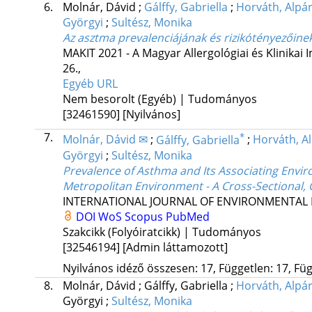
6.
Molnár, Dávid
;
Gálffy, Gabriella
;
Horváth, Alpá
Györgyi
;
Sultész, Monika
Az asztma prevalenciájának és rizikótényezőinek
MAKIT 2021 - A Magyar Allergológiai és Klinika
26.
,
Egyéb URL
Nem besorolt (Egyéb) | Tudományos
[32461590]
[Nyilvános]
7.
*
Molnár, Dávid ✉
;
Gálffy, Gabriella
;
Horváth, A
Györgyi
;
Sultész, Monika
Prevalence of Asthma and Its Associating Envi
Metropolitan Environment - A Cross-Sectional,
INTERNATIONAL JOURNAL OF ENVIRONMENTAL 
DOI
WoS
Scopus
PubMed
Szakcikk (Folyóiratcikk) | Tudományos
[32546194]
[Admin láttamozott]
Nyilvános idéző összesen: 17, Független: 17, Füg
8.
Molnár, Dávid
;
Gálffy, Gabriella
;
Horváth, Alpá
Györgyi
;
Sultész, Monika