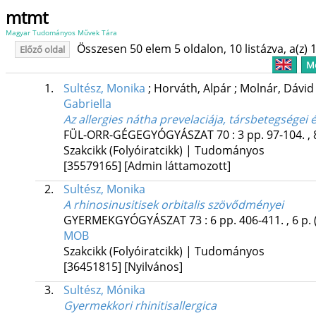
mtmt
Magyar Tudományos Művek Tára
Összesen 50 elem 5 oldalon, 10 listázva, a(z) 1
Előző oldal
Me
1.
Sultész, Monika
;
Horváth, Alpár
;
Molnár, Dávi
Gabriella
Az allergies nátha prevelaciája, társbetegségei 
FÜL-ORR-GÉGEGYÓGYÁSZAT
70
:
3
pp. 97-104. , 
Szakcikk (Folyóiratcikk) | Tudományos
[35579165]
[Admin láttamozott]
2.
Sultész, Monika
A rhinosinusitisek orbitalis szövődményei
GYERMEKGYÓGYÁSZAT
73
:
6
pp. 406-411. , 6 p.
MOB
Szakcikk (Folyóiratcikk) | Tudományos
[36451815]
[Nyilvános]
3.
Sultész, Mónika
Gyermekkori rhinitisallergica