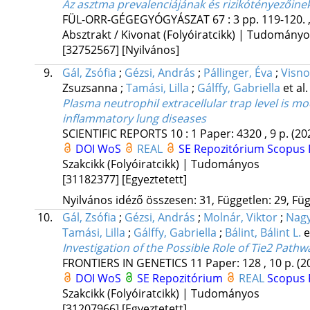
Az asztma prevalenciájának és rizikótényezőinek
FÜL-ORR-GÉGEGYÓGYÁSZAT
67
:
3
pp. 119-120. 
Absztrakt / Kivonat (Folyóiratcikk) | Tudomány
[32752567]
[Nyilvános]
9.
Gál, Zsófia
;
Gézsi, András
;
Pállinger, Éva
;
Visno
Zsuzsanna
;
Tamási, Lilla
;
Gálffy, Gabriella
et al.
Plasma neutrophil extracellular trap level is mo
inflammatory lung diseases
SCIENTIFIC REPORTS
10
:
1
Paper: 4320 , 9 p.
(20
DOI
WoS
REAL
SE Repozitórium
Scopus
Szakcikk (Folyóiratcikk) | Tudományos
[31182377]
[Egyeztetett]
Nyilvános idéző összesen: 31, Független: 29, Füg
10.
Gál, Zsófia
;
Gézsi, András
;
Molnár, Viktor
;
Nagy
Tamási, Lilla
;
Gálffy, Gabriella
;
Bálint, Bálint L.
e
Investigation of the Possible Role of Tie2 Path
FRONTIERS IN GENETICS
11
Paper: 128 , 10 p.
(2
DOI
WoS
SE Repozitórium
REAL
Scopus
Szakcikk (Folyóiratcikk) | Tudományos
[31207966]
[Egyeztetett]