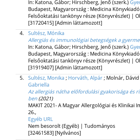
In: Katona, Gábor; Hirschberg, Jenő (szerk.)
Gyer
Budapest, Magyarország :
Medicina Könyvkiadó
Felsőoktatási tankönyv része (Könyvrészlet) | O
[31720415]
[Admin láttamozott]
4.
Sultész, Mónika
Allergiás és immunológiai betegségek a gyerme
In: Katona, Gábor; Hirschberg, Jenő (szerk.)
Gyer
Budapest, Magyarország :
Medicina Könyvkiadó
Felsőoktatási tankönyv része (Könyvrészlet) | O
[31919407]
[Admin láttamozott]
5.
Sultész, Monika
;
Horváth, Alpár
;
Molnár, Dávi
Gabriella
Az allergiás nátha előfordulási gyakorisága és r
ben
(2021)
MAKIT 2021- A Magyar Allergológiai és Klinikai
26.
,
Egyéb URL
Nem besorolt (Egyéb) | Tudományos
[32461583]
[Nyilvános]