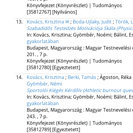
Könyvfejezet (Könyvrészlet) | Tudományos
[35812767]
[Nyilvános]
13.
Kovács, Krisztina ✉
;
Boda-Ujlaky, Judit
;
Török, L
Szabadidős Testedzés Motivációja Skála (Physica
In: Kovács, Krisztina; Gyömbér, Noémi; Bálint, Es
gyakorlatában
Budapest, Magyarország :
Magyar Testnevelési
201. , 7 p.
Könyvfejezet (Könyvrészlet) | Tudományos
[35812780]
[Egyeztetett]
14.
Kovács, Krisztina
;
Berki, Tamás
;
Ágoston, Réka
Gyömbér, Némi
Sportolói Kiégés Kérdőív (Athletic burnout ques
In: Kovács, Krisztina; Gyömbér, Noémi; Bálint, Es
gyakorlatában
Budapest, Magyarország :
Magyar Testnevelési
243. , 7 p.
Könyvfejezet (Könyvrészlet) | Tudományos
[35812789]
[Egyeztetett]