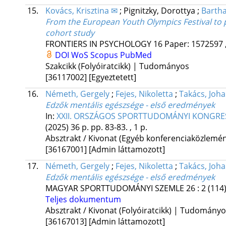
15.
Kovács, Krisztina ✉
;
Pignitzky, Dorottya
;
Bartha
From the European Youth Olympics Festival to pr
cohort study
FRONTIERS IN PSYCHOLOGY
16
Paper: 1572597 ,
DOI
WoS
Scopus
PubMed
Szakcikk (Folyóiratcikk) | Tudományos
[36117002]
[Egyeztetett]
16.
Németh, Gergely
;
Fejes, Nikoletta
;
Takács, Joh
Edzők mentális egészsége - első eredmények
In:
XXII. ORSZÁGOS SPORTTUDOMÁNYI KONGRESS
(2025)
36 p.
pp. 83-83. , 1 p.
Absztrakt / Kivonat (Egyéb konferenciaközlem
[36167001]
[Admin láttamozott]
17.
Németh, Gergely
;
Fejes, Nikoletta
;
Takács, Joh
Edzők mentális egészsége - első eredmények
MAGYAR SPORTTUDOMÁNYI SZEMLE
26
:
2 (114
Teljes dokumentum
Absztrakt / Kivonat (Folyóiratcikk) | Tudomány
[36167013]
[Admin láttamozott]