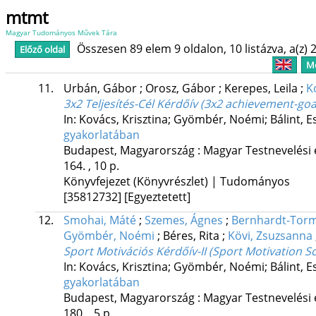
mtmt
Magyar Tudományos Művek Tára
Összesen 89 elem 9 oldalon, 10 listázva, a(z) 2
Előző oldal
Me
11.
Urbán, Gábor
;
Orosz, Gábor
;
Kerepes, Leila
;
K
3x2 Teljesítés-Cél Kérdőív (3x2 achievement-goa
In: Kovács, Krisztina; Gyömbér, Noémi; Bálint, Es
gyakorlatában
Budapest, Magyarország :
Magyar Testnevelési
164. , 10 p.
Könyvfejezet (Könyvrészlet) | Tudományos
[35812732]
[Egyeztetett]
12.
Smohai, Máté
;
Szemes, Ágnes
;
Bernhardt-Tor
Gyömbér, Noémi
;
Béres, Rita
;
Kövi, Zsuzsanna
Sport Motivációs Kérdőív-II (Sport Motivation Scal
In: Kovács, Krisztina; Gyömbér, Noémi; Bálint, Es
gyakorlatában
Budapest, Magyarország :
Magyar Testnevelési
180. , 5 p.