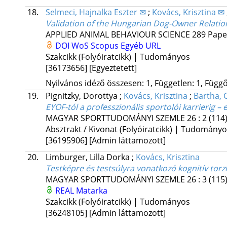
18.
Selmeci, Hajnalka Eszter ✉
;
Kovács, Krisztina ✉
Validation of the Hungarian Dog-Owner Relatio
APPLIED ANIMAL BEHAVIOUR SCIENCE
289
Pape
DOI
WoS
Scopus
Egyéb URL
Szakcikk (Folyóiratcikk) | Tudományos
[36173656]
[Egyeztetett]
Nyilvános idéző összesen: 1, Független: 1, Függő:
19.
Pignitzky, Dorottya
;
Kovács, Krisztina
;
Bartha, 
EYOF-tól a professzionális sportolói karrierig –
MAGYAR SPORTTUDOMÁNYI SZEMLE
26
:
2 (114
Absztrakt / Kivonat (Folyóiratcikk) | Tudomány
[36195906]
[Admin láttamozott]
20.
Limburger, Lilla Dorka
;
Kovács, Krisztina
Testképre és testsúlyra vonatkozó kognitív torz
MAGYAR SPORTTUDOMÁNYI SZEMLE
26
:
3 (115
REAL
Matarka
Szakcikk (Folyóiratcikk) | Tudományos
[36248105]
[Admin láttamozott]