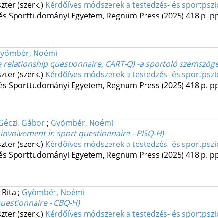
zter (szerk.)
Kérdőíves módszerek a testedzés- és sportpszi
 és Sporttudományi Egyetem
,
Regnum Press
(2025)
418 p.
pp
yömbér, Noémi
 relationship questionnaire, CART-Q) -a sportoló szemszögé
zter (szerk.)
Kérdőíves módszerek a testedzés- és sportpszi
 és Sporttudományi Egyetem
,
Regnum Press
(2025)
418 p.
pp
Géczi, Gábor
;
Gyömbér, Noémi
involvement in sport questionnaire - PISQ-H)
zter (szerk.)
Kérdőíves módszerek a testedzés- és sportpszi
 és Sporttudományi Egyetem
,
Regnum Press
(2025)
418 p.
pp
i Rita
;
Gyömbér, Noémi
questionnaire - CBQ-H)
zter (szerk.)
Kérdőíves módszerek a testedzés- és sportpszi