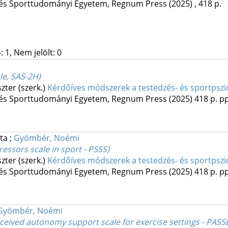
 és Sporttudományi Egyetem
,
Regnum Press
(2025)
,
418 p.
 1, Nem jelölt: 0
le, SAS-2H)
zter (szerk.)
Kérdőíves módszerek a testedzés- és sportpszi
 és Sporttudományi Egyetem
,
Regnum Press
(2025)
418 p.
pp
ita
;
Gyömbér, Noémi
ressors scale in sport - PSSS)
zter (szerk.)
Kérdőíves módszerek a testedzés- és sportpszi
 és Sporttudományi Egyetem
,
Regnum Press
(2025)
418 p.
pp
Gyömbér, Noémi
ceived autonomy support scale for exercise settings - PASS