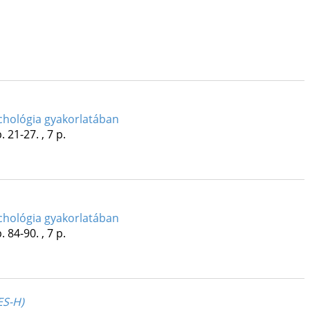
chológia gyakorlatában
. 21-27. , 7 p.
chológia gyakorlatában
. 84-90. , 7 p.
ES-H)