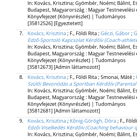
In: Kovács, Krisztina; Gyömbér, Noémi; Bálint, Es
Budapest, Magyarország :
Magyar Testnevelési
Könyvfejezet (Könyvrészlet) | Tudományos
[35812526]
[Egyeztetett]
7.
Kovács, Krisztina
;
F., Földi Rita
;
Géczi, Gábor
;
G
Edző-Sportoló Kapcsolat Kérdőív (Coach-athlete
In: Kovács, Krisztina; Gyömbér, Noémi; Bálint, Es
Budapest, Magyarország :
Magyar Testnevelési
Könyvfejezet (Könyvrészlet) | Tudományos
[35812673]
[Admin láttamozott]
8.
Kovács, Krisztina
;
F., Földi Rita
;
Smonai, Máté
;
Szülői Bevonódás a Sportban Kérdőív (Parental 
In: Kovács, Krisztina; Gyömbér, Noémi; Bálint, Es
Budapest, Magyarország :
Magyar Testnevelési
Könyvfejezet (Könyvrészlet) | Tudományos
[35812681]
[Admin láttamozott]
9.
Kovács, Krisztina
;
Kőnig-Görögh, Dóra
;
F., Föld
Edzői Viselkedés Kérdőív (Coaching behaviour 
In: Kovács, Krisztina; Gyömbér, Noémi; Bálint, Es