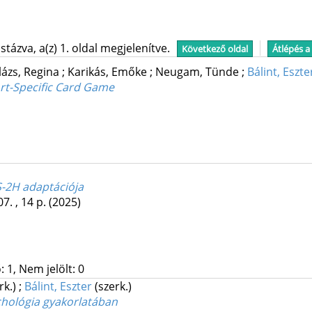
tázva, a(z) 1. oldal megjelenítve.
Következő oldal
Átlépés a
lázs, Regina
;
Karikás, Emőke
;
Neugam, Tünde
;
Bálint, Eszte
rt-Specific Card Game
S-2H adaptációja
7. , 14 p.
(2025)
 1, Nem jelölt: 0
rk.)
;
Bálint, Eszter
(szerk.)
chológia gyakorlatában