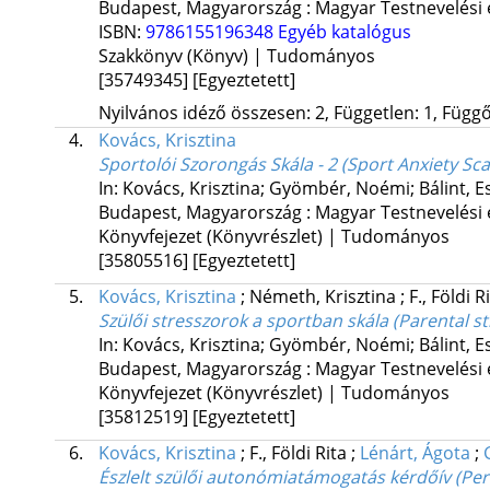
Budapest, Magyarország :
Magyar Testnevelési
ISBN:
9786155196348
Egyéb katalógus
Szakkönyv (Könyv) | Tudományos
[35749345]
[Egyeztetett]
Nyilvános idéző összesen: 2, Független: 1, Függő:
4.
Kovács, Krisztina
Sportolói Szorongás Skála - 2 (Sport Anxiety Sca
In: Kovács, Krisztina; Gyömbér, Noémi; Bálint, Es
Budapest, Magyarország :
Magyar Testnevelési
Könyvfejezet (Könyvrészlet) | Tudományos
[35805516]
[Egyeztetett]
5.
Kovács, Krisztina
;
Németh, Krisztina
;
F., Földi R
Szülői stresszorok a sportban skála (Parental st
In: Kovács, Krisztina; Gyömbér, Noémi; Bálint, Es
Budapest, Magyarország :
Magyar Testnevelési
Könyvfejezet (Könyvrészlet) | Tudományos
[35812519]
[Egyeztetett]
6.
Kovács, Krisztina
;
F., Földi Rita
;
Lénárt, Ágota
;
Észlelt szülői autonómiatámogatás kérdőív (Per