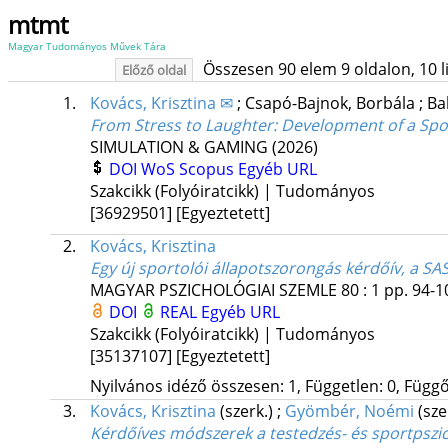
mtmt
Magyar Tudományos Művek Tára
Összesen 90 elem 9 oldalon, 10 lis
Előző oldal
1.
Kovács, Krisztina ✉
;
Csapó-Bajnok, Borbála
;
Ba
From Stress to Laughter: Development of a Spo
SIMULATION & GAMING
(2026)
DOI
WoS
Scopus
Egyéb URL
Szakcikk (Folyóiratcikk) | Tudományos
[36929501]
[Egyeztetett]
2.
Kovács, Krisztina
Egy új sportolói állapotszorongás kérdőív, a SA
MAGYAR PSZICHOLÓGIAI SZEMLE
80
:
1
pp. 94-10
DOI
REAL
Egyéb URL
Szakcikk (Folyóiratcikk) | Tudományos
[35137107]
[Egyeztetett]
Nyilvános idéző összesen: 1, Független: 0, Függő:
3.
Kovács, Krisztina
(szerk.)
;
Gyömbér, Noémi
(sze
Kérdőíves módszerek a testedzés- és sportpszi