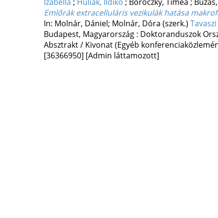
Izabella
;
Huliák, Ildikó
;
Böröczky, Tímea
;
Buzás,
Emlőrák extracelluláris vezikulák hatása makr
In: Molnár, Dániel; Molnár, Dóra (szerk.)
Tavaszi
Budapest, Magyarország :
Doktoranduszok Ors
Absztrakt / Kivonat (Egyéb konferenciaközlem
[36366950]
[Admin láttamozott]