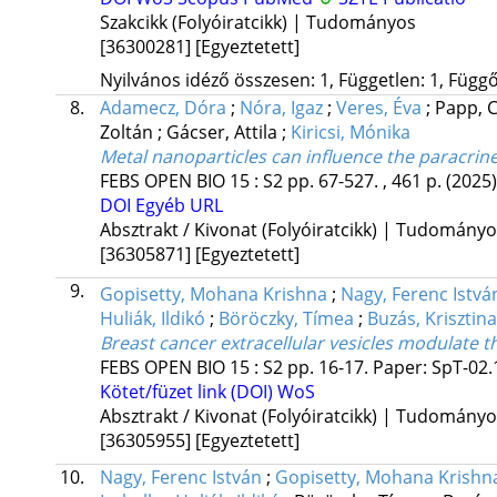
Szakcikk (Folyóiratcikk) | Tudományos
[36300281]
[Egyeztetett]
Nyilvános idéző összesen: 1, Független: 1, Függő:
8.
Adamecz, Dóra
;
Nóra, Igaz
;
Veres, Éva
;
Papp, 
Zoltán
;
Gácser, Attila
;
Kiricsi, Mónika
Metal nanoparticles can influence the paracr
FEBS OPEN BIO
15
:
S2
pp. 67-527. , 461 p.
(2025)
DOI
Egyéb URL
Absztrakt / Kivonat (Folyóiratcikk) | Tudomány
[36305871]
[Egyeztetett]
9.
Gopisetty, Mohana Krishna
;
Nagy, Ferenc Istvá
Huliák, Ildikó
;
Böröczky, Tímea
;
Buzás, Krisztina
Breast cancer extracellular vesicles modulate
FEBS OPEN BIO
15
:
S2
pp. 16-17. Paper: SpT-02.1
Kötet/füzet link (DOI)
WoS
Absztrakt / Kivonat (Folyóiratcikk) | Tudomány
[36305955]
[Egyeztetett]
10.
Nagy, Ferenc István
;
Gopisetty, Mohana Krishn