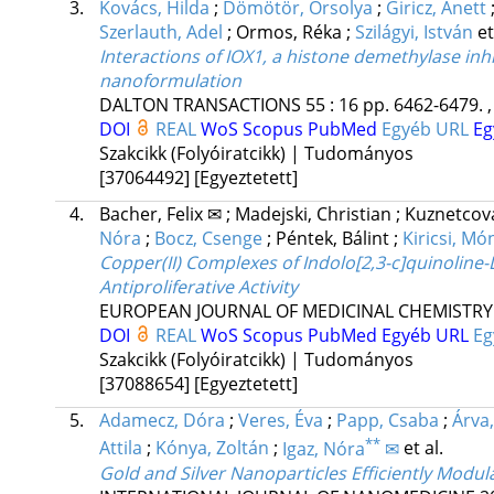
3.
Kovács, Hilda
;
Dömötör, Orsolya
;
Giricz, Anett
Szerlauth, Adel
;
Ormos, Réka
;
Szilágyi, István
et
Interactions of IOX1, a histone demethylase inhi
nanoformulation
DALTON TRANSACTIONS
55
:
16
pp. 6462-6479. ,
DOI
REAL
WoS
Scopus
PubMed
Egyéb URL
Eg
Szakcikk (Folyóiratcikk) | Tudományos
[37064492]
[Egyeztetett]
4.
Bacher, Felix ✉
;
Madejski, Christian
;
Kuznetcova
Nóra
;
Bocz, Csenge
;
Péntek, Bálint
;
Kiricsi, Mó
Copper(II) Complexes of Indolo[2,3-c]quinoline-
Antiproliferative Activity
EUROPEAN JOURNAL OF MEDICINAL CHEMISTRY
DOI
REAL
WoS
Scopus
PubMed
Egyéb URL
Eg
Szakcikk (Folyóiratcikk) | Tudományos
[37088654]
[Egyeztetett]
5.
Adamecz, Dóra
;
Veres, Éva
;
Papp, Csaba
;
Árva
**
Attila
;
Kónya, Zoltán
;
Igaz, Nóra
✉
et al.
Gold and Silver Nanoparticles Efficiently Modu