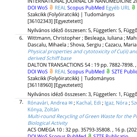
INTERNATIONAL JOURNAL OF NANOMEDICINE
2
DOI
WoS
REAL
Scopus
PubMed
Egyéb URL
Szakcikk (Folyóiratcikk) | Tudományos
[36102343]
[Egyeztetett]
Nyilvános idéző összesen: 5, Független: 5, Függő:
6.
Wittmann, Christopher
;
Besleaga, Iuliana
;
Mahm
Dascalu, Mihaela
;
Shova, Sergiu
;
Cazacu, Mari
Physical properties and cytotoxicity of Cu(ii) a
derived Schiff base
DALTON TRANSACTIONS
54
:
19
pp. 7882-7898. ,
DOI
WoS
REAL
Scopus
PubMed
SZTE Publi
Szakcikk (Folyóiratcikk) | Tudományos
[36118960]
[Egyeztetett]
Nyilvános idéző összesen: 3, Független: 1, Függő:
7.
Rónavári, Andrea ✉
;
Kachal, Edi
;
Igaz, Nóra
;
Sz
Kónya, Zoltán
Multi-round Recycling of Green Waste for the Pr
Biological Activity
ACS OMEGA
10
:
32
pp. 35793-35808. , 16 p.
(202
DOI
WoS
Scopus
PubMed
SZTE Publicatio