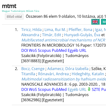
mtmt
Magyar Tudományos Művek Tára
Összesen 86 elem 9 oldalon, 10 listázva, a(z) 1
Előző oldal
Me
1.
Tiricz, Hilda
;
Lima, Rui M.
;
Pfeiffer, Ilona
;
Igaz, 
Alexandra
;
Tímár, Edit
;
Hunyadi-Gulyás, Éva
et 
Multifaceted antimicrobial mechanisms of NCR
FRONTIERS IN MICROBIOLOGY
16
Paper: 1720738
DOI
WoS
Scopus
PubMed
Egyéb URL
Szakcikk (Folyóiratcikk) | Tudományos
[36918883]
[Egyeztetett]
2.
Bocz, Csenge
;
Adamecz, Dóra Izabella
;
Szőke, K
Titanilla
;
Rónavári, Andrea
;
Hideghéty, Katalin
Multimodal radiosensitization by hafnium oxide
NANOSCALE ADVANCES
8
:
6
pp. 2003-2020. , 18
DOI
WoS
Scopus
PubMed
Egyéb URL
SZTE Pu
Szakcikk (Folyóiratcikk) | Tudományos
[36962986]
[Egyeztetett]