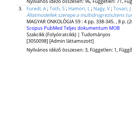
Nyilvános idéző összesen: 96, Független: 71, Füg
3.
Furedi, A
;
Toth, S
;
Hamori, L
;
Nagy, V
;
Tovari, J
Állatmodellek szerepe a multidrogrezisztens t
MAGYAR ONKOLÓGIA
59
:
4
pp. 338-345. , 8 p.
(2
Scopus
PubMed
Teljes dokumentum
MOB
Szakcikk (Folyóiratcikk) | Tudományos
[3050098]
[Admin láttamozott]
Nyilvános idéző összesen: 3, Független: 1, Függő: