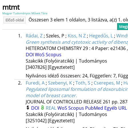
mtmt
Magyar Tudományos Művek Tára
Összesen 3 elem 1 oldalon, 3 listázva, a(z) 1. o
Előző oldal
Megje
1.
Rádai, Z
;
Szeles, P
;
Kiss, N Z
;
Hegedűs, L
;
Windt
Green synthesis and cytotoxic activity of dib
HETEROATOM CHEMISTRY
29
:
4
Paper: e21436 ,
DOI
WoS
Scopus
Szakcikk (Folyóiratcikk) | Tudományos
[3407826]
[Egyeztetett]
Nyilvános idéző összesen: 24, Független: 7, Függ
2.
Furedi, A
;
Szebenyi, K
;
Toth, S
;
Cserepes, M
;
H
Pegylated liposomal formulation of doxorubici
model of breast cancer.
JOURNAL OF CONTROLLED RELEASE
261
pp. 287
DOI
REAL
WoS
Scopus
PubMed
Egyéb URL
Szakcikk (Folyóiratcikk) | Tudományos
[3251042]
[Egyeztetett]