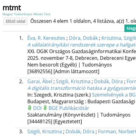
mtmt
Magyar Tudományos Művek Tára
Összesen 4 elem 1 oldalon, 4 listázva, a(z) 1. o
Előző oldal
Megje
1.
Éva, R. Keresztes
;
Dóra, Dobák
;
Krisztina, Szigili
A vállalatirányítási rendszerek szerepe a hallga
XXI. OGIK Országos Gazdaságinformatikai Konfer
2025. november 7-8, Debrecen, Debreceni Egy
Nem besorolt (Egyéb) | Tudományos
[36892556]
[Admin láttamozott]
2.
Garai, Ábel
;
Szigili, Krisztina
;
Dobák, Dóra
;
For
A digitális transzformáció hatása a gyógyszert
In: Szegedi, Krisztina (szerk.)
Szemelvények a BGE 
Budapest, Magyarország :
Budapesti Gazdasági
DOI
BGE Publikációtár
Szaktanulmány (Könyvrészlet) | Tudományos
[34448125]
[Egyeztetett]
3.
Szigili, Krisztina
;
Dobák, Dóra
;
Forman, Norber