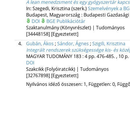
A lean menedzsment és egy gyógyszertár kapcso
In: Szegedi, Krisztina (szerk.)
Szemelvények a BGE 
Budapest, Magyarország :
Budapesti Gazdasági
DOI
BGE Publikációtár
Szaktanulmány (Könyvrészlet) | Tudományos
[34448158]
[Egyeztetett]
4.
Gubán, Ákos
;
Sándor, Ágnes
;
Szigili, Krisztina
Integrált rendszerek szükségessége kis- és köz
MAGYAR TUDOMÁNY
183
:
4
pp. 476-485. , 10 p.
DOI
Szakcikk (Folyóiratcikk) | Tudományos
[32767898]
[Egyeztetett]
Nyilvános idéző összesen: 1, Független: 0, Függő: