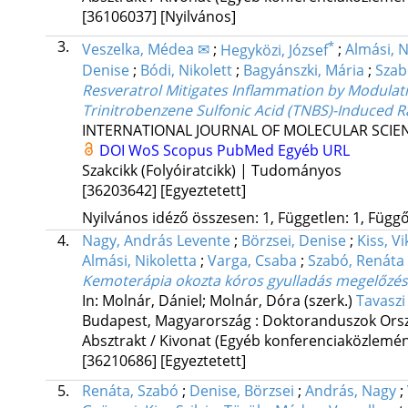
[36106037]
[Nyilvános]
3.
*
Veszelka, Médea ✉
;
Hegyközi, József
;
Almási, N
Denise
;
Bódi, Nikolett
;
Bagyánszki, Mária
;
Szab
Resveratrol Mitigates Inflammation by Modulati
Trinitrobenzene Sulfonic Acid (TNBS)-Induced Ra
INTERNATIONAL JOURNAL OF MOLECULAR SCIE
DOI
WoS
Scopus
PubMed
Egyéb URL
Szakcikk (Folyóiratcikk) | Tudományos
[36203642]
[Egyeztetett]
Nyilvános idéző összesen: 1, Független: 1, Függő:
4.
Nagy, András Levente
;
Börzsei, Denise
;
Kiss, Vi
Almási, Nikoletta
;
Varga, Csaba
;
Szabó, Renáta
Kemoterápia okozta kóros gyulladás megelőzés
In: Molnár, Dániel; Molnár, Dóra (szerk.)
Tavaszi
Budapest, Magyarország :
Doktoranduszok Ors
Absztrakt / Kivonat (Egyéb konferenciaközlem
[36210686]
[Egyeztetett]
5.
Renáta, Szabó
;
Denise, Börzsei
;
András, Nagy
;