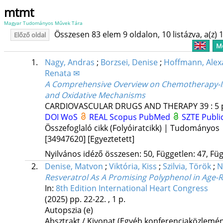
mtmt
Magyar Tudományos Művek Tára
Összesen 83 elem 9 oldalon, 10 listázva, a(z) 1
Előző oldal
Me
1.
Nagy, Andras
;
Borzsei, Denise
;
Hoffmann, Alex
Renata ✉
A Comprehensive Overview on Chemotherapy-Ind
and Oxidative Mechanisms
CARDIOVASCULAR DRUGS AND THERAPY
39
:
5
DOI
WoS
REAL
Scopus
PubMed
SZTE Publi
Összefoglaló cikk (Folyóiratcikk) | Tudományos
[34947620]
[Egyeztetett]
Nyilvános idéző összesen: 50, Független: 47, Füg
2.
Denise, Matvon
;
Viktória, Kiss
;
Szilvia, Török
;
N
Resveratrol As A Promising Polyphenol in Age-
In:
8th Edition International Heart Congress
(2025)
pp. 22-22. , 1 p.
Autopszia (e)
Absztrakt / Kivonat (Egyéb konferenciaközlem