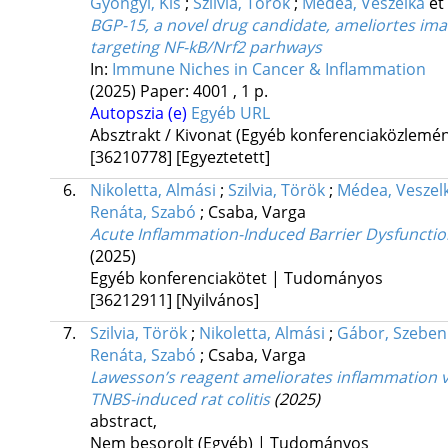
Gyöngyi, Kis
;
Szilvia, Török
;
Médea, Veszelka
et 
BGP-15, a novel drug candidate, ameliortes imat
targeting NF-kB/Nrf2 parhways
In:
Immune Niches in Cancer & Inflammation
(2025)
Paper: 4001 , 1 p.
Autopszia (e)
Egyéb URL
Absztrakt / Kivonat (Egyéb konferenciaközlem
[36210778]
[Egyeztetett]
6.
Nikoletta, Almási
;
Szilvia, Török
;
Médea, Veszel
Renáta, Szabó
;
Csaba, Varga
Acute Inflammation-Induced Barrier Dysfunction
(2025)
Egyéb konferenciakötet | Tudományos
[36212911]
[Nyilvános]
7.
Szilvia, Török
;
Nikoletta, Almási
;
Gábor, Szeben
Renáta, Szabó
;
Csaba, Varga
Lawesson’s reagent ameliorates inflammation v
TNBS-induced rat colitis
(2025)
abstract
,
Nem besorolt (Egyéb) | Tudományos