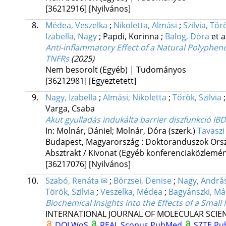
[36212916]
[Nyilvános]
8.
Médea, Veszelka
;
Nikoletta, Almási
;
Szilvia, Tör
Izabella, Nagy
;
Papdi, Korinna
;
Balog, Dóra
et a
Anti-inflammatory Effect of a Natural Polyphenol
TNFRs
(2025)
Nem besorolt (Egyéb) | Tudományos
[36212981]
[Egyeztetett]
9.
Nagy, Izabella
;
Almási, Nikoletta
;
Török, Szilvia
Varga, Csaba
Akut gyulladás indukálta barrier diszfunkció I
In: Molnár, Dániel; Molnár, Dóra (szerk.)
Tavaszi
Budapest, Magyarország :
Doktoranduszok Ors
Absztrakt / Kivonat (Egyéb konferenciaközlem
[36217076]
[Nyilvános]
10.
Szabó, Renáta ✉
;
Börzsei, Denise
;
Nagy, Andrá
Török, Szilvia
;
Veszelka, Médea
;
Bagyánszki, Má
Biochemical Insights into the Effects of a Sma
INTERNATIONAL JOURNAL OF MOLECULAR SCIE
DOI
WoS
REAL
Scopus
PubMed
SZTE Pub