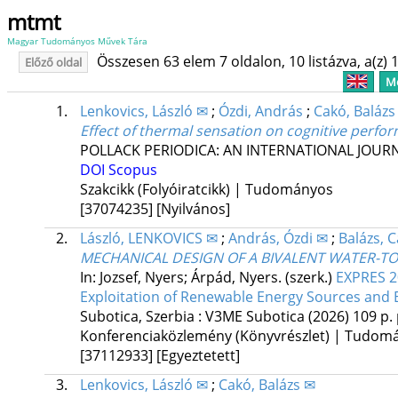
mtmt
Magyar Tudományos Művek Tára
Összesen 63 elem 7 oldalon, 10 listázva, a(z) 1
Előző oldal
Me
1.
Lenkovics, László ✉
;
Ózdi, András
;
Cakó, Balázs
Effect of thermal sensation on cognitive perfo
POLLACK PERIODICA: AN INTERNATIONAL JOUR
DOI
Scopus
Szakcikk (Folyóiratcikk) | Tudományos
[37074235]
[Nyilvános]
2.
László, LENKOVICS ✉
;
András, Ózdi ✉
;
Balázs, 
MECHANICAL DESIGN OF A BIVALENT WATER-TO
In: Jozsef, Nyers; Árpád, Nyers. (szerk.)
EXPRES 2
Exploitation of Renewable Energy Sources and E
Subotica, Szerbia :
V3ME Subotica
(2026)
109 p.
Konferenciaközlemény (Könyvrészlet) | Tudom
[37112933]
[Egyeztetett]
3.
Lenkovics, László ✉
;
Cakó, Balázs ✉