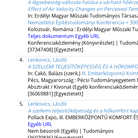
A légsebesség-változás hatása a várható hőérze
Effect of Air Velocity Changes on Perceived T
In: Erdélyi Magyar Műszaki Tudományos Társas
Nemzetközi Építéstudományi Konferencia = 30th
Kolozsvár, Románia :
Erdélyi Magyar Műszaki T
Teljes dokumentum
Egyéb URL
Konferenciaközlemény (Könyvrészlet) | Tudom
[37347408]
[Egyeztetett]
4.
Lenkovics, László
A SZELLEMI TELJESÍTŐKÉPESSÉG ÉS A HŐKOMF
In: Cakó, Balázs (szerk.)
III. Emberközpontú Komf
Pécs, Magyarország :
Pécsi Tudományegyetem Mű
Absztrakt / Kivonat (Egyéb konferenciaközlem
[36069881]
[Egyeztetett]
5.
Lenkovics, László
A szellemi teljesítőképesség és a hőkomfort kap
Pollack Expo
,
III. EMBERKÖZPONTÚ KOMFORT É
Egyéb URL
Nem besorolt (Egyéb) | Tudományos
[36070836]
[Egyeztetett]