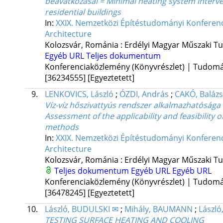
beavatkozásai = Minimal heating system interve
residential buildings
In:
XXIX. Nemzetközi Építéstudományi Konferenci
Architecture
Kolozsvár, Románia :
Erdélyi Magyar Műszaki T
Egyéb URL
Teljes dokumentum
Konferenciaközlemény (Könyvrészlet) | Tudom
[36234555]
[Egyeztetett]
9.
LENKOVICS, László
;
ÓZDI, András
;
CAKÓ, Balázs
Víz-víz hőszivattyús rendszer alkalmazhatósága
Assessment of the applicability and feasibility
methods
In:
XXIX. Nemzetközi Építéstudományi Konferenci
Architecture
Kolozsvár, Románia :
Erdélyi Magyar Műszaki T
Teljes dokumentum
Egyéb URL
Egyéb URL
Konferenciaközlemény (Könyvrészlet) | Tudom
[36478245]
[Egyeztetett]
10.
László, BUDULSKI ✉
;
Mihály, BAUMANN
;
László
TESTING SURFACE HEATING AND COOLING