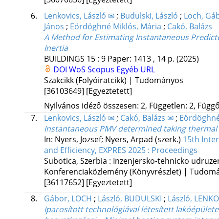
6.
Lenkovics, László ✉
;
Budulski, László
;
Loch, Gá
János
;
Eördöghné Miklós, Mária
;
Cakó, Balázs
A Method for Estimating Instantaneous Predic
Inertia
BUILDINGS
15
:
9
Paper: 1413 , 14 p.
(2025)
DOI
WoS
Scopus
Egyéb URL
Szakcikk (Folyóiratcikk) | Tudományos
[36103649]
[Egyeztetett]
Nyilvános idéző összesen: 2, Független: 2, Függő:
7.
Lenkovics, László ✉
;
Cakó, Balázs ✉
;
Eördöghné
Instantaneous PMV determined taking thermal i
In: Nyers, Jozsef; Nyers, Arpad (szerk.)
15th Inte
and Efficiency, EXPRES 2025 : Proceedings
Subotica, Szerbia :
Inzenjersko-tehnicko udruze
Konferenciaközlemény (Könyvrészlet) | Tudom
[36117652]
[Egyeztetett]
8.
Gábor, LOCH
;
László, BUDULSKI
;
László, LENK
Iparosított technológiával létesített lakóépület