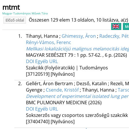
mtmt
Magyar Tudományos Művek Tára
Összesen 129 elem 13 oldalon, 10 listázva, a(z) 
Előző oldal
Me
1.
Tihanyi, Hanna
;
Ghimessy, Áron
;
Radeczky, Pét
Rényi-Vámos, Ferenc
Mellkasi lokalizációjú malignus melanocitás ide
MAGYAR SEBÉSZET
79
:
1
pp. 57-62. , 6 p.
(2026)
DOI
Egyéb URL
Szakcikk (Folyóiratcikk) | Tudományos
[37120519]
[Nyilvános]
2.
Gellért, Áron Bertram
;
Dezső, Katalin
;
Rezeli, 
Gyenge
;
Csende, Kristóf
;
Tihanyi, Hanna
;
Tars
Development of experimental isolated lung pe
BMC PULMONARY MEDICINE
(2026)
DOI
Egyéb URL
Sokszerzős vagy csoportos szerzőségű szakcikk
[37404740]
[Nyilvános]