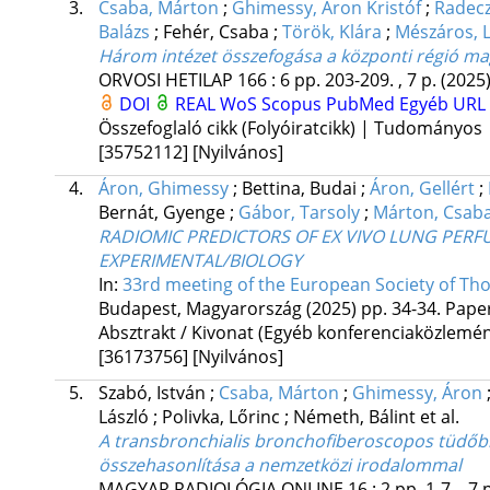
3.
Csaba, Márton
;
Ghimessy, Áron Kristóf
;
Radecz
Balázs
;
Fehér, Csaba
;
Török, Klára
;
Mészáros, L
Három intézet összefogása a központi régió ma
ORVOSI HETILAP
166
:
6
pp. 203-209. , 7 p.
(2025
DOI
REAL
WoS
Scopus
PubMed
Egyéb URL
Összefoglaló cikk (Folyóiratcikk) | Tudományos
[35752112]
[Nyilvános]
4.
Áron, Ghimessy
;
Bettina, Budai
;
Áron, Gellért
;
Bernát, Gyenge
;
Gábor, Tarsoly
;
Márton, Csab
RADIOMIC PREDICTORS OF EX VIVO LUNG PERFU
EXPERIMENTAL/BIOLOGY
In:
33rd meeting of the European Society of Tho
Budapest, Magyarország
(2025)
pp. 34-34. Pape
Absztrakt / Kivonat (Egyéb konferenciaközlem
[36173756]
[Nyilvános]
5.
Szabó, István
;
Csaba, Márton
;
Ghimessy, Áron
László
;
Polivka, Lőrinc
;
Németh, Bálint
et al.
A transbronchialis bronchofiberoscopos tüdőb
összehasonlítása a nemzetközi irodalommal
MAGYAR RADIOLÓGIA ONLINE
16
:
2
pp. 1-7. , 7 