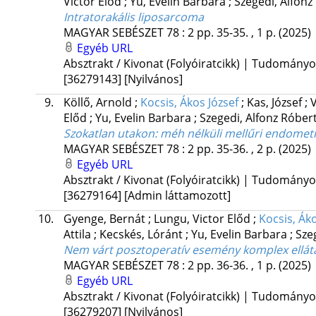
Victor Előd
;
Yu, Evelin Barbara
;
Szegedi, Alfon
Intratorakális liposarcoma
MAGYAR SEBÉSZET
78
:
2
pp. 35-35. , 1 p.
(2025)
Egyéb URL
Absztrakt / Kivonat (Folyóiratcikk) | Tudomány
[36279143]
[Nyilvános]
9.
Köllő, Arnold
;
Kocsis, Ákos József
;
Kas, József
;
V
Előd
;
Yu, Evelin Barbara
;
Szegedi, Alfonz Róber
Szokatlan utakon: méh nélküli mellűri endometr
MAGYAR SEBÉSZET
78
:
2
pp. 35-36. , 2 p.
(2025)
Egyéb URL
Absztrakt / Kivonat (Folyóiratcikk) | Tudomány
[36279164]
[Admin láttamozott]
10.
Gyenge, Bernát
;
Lungu, Victor Előd
;
Kocsis, Áko
Attila
;
Kecskés, Lóránt
;
Yu, Evelin Barbara
;
Sze
Nem várt posztoperatív esemény komplex ellátás
MAGYAR SEBÉSZET
78
:
2
pp. 36-36. , 1 p.
(2025)
Egyéb URL
Absztrakt / Kivonat (Folyóiratcikk) | Tudomány
[36279207]
[Nyilvános]