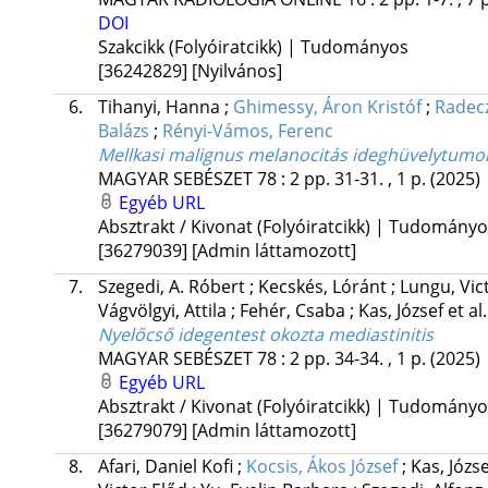
DOI
Szakcikk (Folyóiratcikk) | Tudományos
[36242829]
[Nyilvános]
6.
Tihanyi, Hanna
;
Ghimessy, Áron Kristóf
;
Radecz
Balázs
;
Rényi-Vámos, Ferenc
Mellkasi malignus melanocitás ideghüvelytumor
MAGYAR SEBÉSZET
78
:
2
pp. 31-31. , 1 p.
(2025)
Egyéb URL
Absztrakt / Kivonat (Folyóiratcikk) | Tudomány
[36279039]
[Admin láttamozott]
7.
Szegedi, A. Róbert
;
Kecskés, Lóránt
;
Lungu, Vic
Vágvölgyi, Attila
;
Fehér, Csaba
;
Kas, József
et al.
Nyelőcső idegentest okozta mediastinitis
MAGYAR SEBÉSZET
78
:
2
pp. 34-34. , 1 p.
(2025)
Egyéb URL
Absztrakt / Kivonat (Folyóiratcikk) | Tudomány
[36279079]
[Admin láttamozott]
8.
Afari, Daniel Kofi
;
Kocsis, Ákos József
;
Kas, Józs