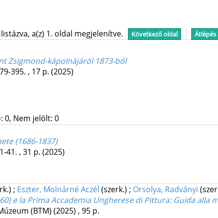
stázva, a(z) 1. oldal megjelenítve.
Következő oldal
Átlépés
zent Zsigmond-kápolnájáról 1873-ból
79-395. , 17 p.
(2025)
 0, Nem jelölt: 0
nete (1686-1837)
1-41. , 31 p.
(2025)
rk.)
;
Eszter, Molnárné Aczél
(szerk.)
;
Orsolya, Radványi
(szer
60) e la Prima Accademia Ungherese di Pittura
: Guida alla 
 Múzeum (BTM)
(2025)
,
95 p.