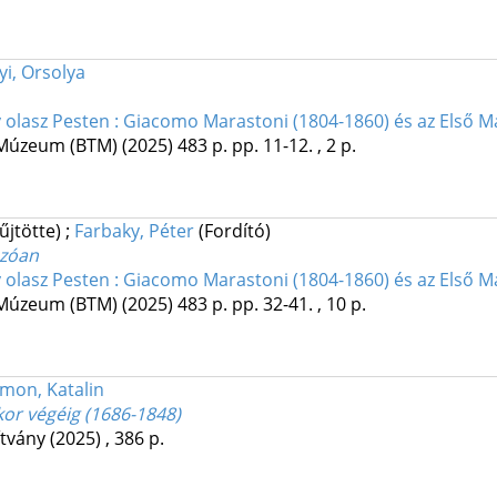
i, Orsolya
 olasz Pesten : Giacomo Marastoni (1804-1860) és az Első 
 Múzeum (BTM)
(2025)
483 p.
pp. 11-12. , 2 p.
űjtötte)
;
Farbaky, Péter
(Fordító)
zóan
 olasz Pesten : Giacomo Marastoni (1804-1860) és az Első 
 Múzeum (BTM)
(2025)
483 p.
pp. 32-41. , 10 p.
imon, Katalin
kor végéig (1686-1848)
ítvány
(2025)
,
386 p.