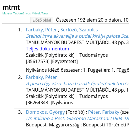
mtmt
Magyar Tudományos Művek Tára
Összesen 192 elem 20 oldalon, 10 li
Előző oldal
1.
Farbaky, Péter
;
Serfőző, Szabolcs
Steindl Imre akvarellje a budai királyi palota S
TANULMÁNYOK BUDAPEST MÚLTJÁBÓL
48
pp. 3
Teljes dokumentum
Szakcikk (Folyóiratcikk) | Tudományos
[35617573]
[Egyeztetett]
Nyilvános idéző összesen: 1, Független: 1, Függő:
2.
Farbaky, Péter
A pesti régi városháza barokk épületének törté
TANULMÁNYOK BUDAPEST MÚLTJÁBÓL
48
pp. 1
Szakcikk (Folyóiratcikk) | Tudományos
[36264348]
[Nyilvános]
3.
Domokos, György
(Fordító)
;
Péter, Farbaky
(sze
Un italiano a Pest. Giacomo Marastoni (1804-18
Budapest, Magyarország :
Budapesti Történeti