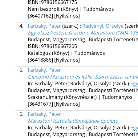
ISBN:
9786156667175
Nem besorolt (Könyv) | Tudományos
[36407162]
[Nyilvános]
4.
Farbaky, Péter
(szerk.)
;
Radványi, Orsolya
(szerk
Egy olasz Pesten
: Giacomo Marastoni (1804-186
Budapest, Magyarország :
Budapesti Történeti
ISBN:
9786156667205
Katalógus (Könyv) | Tudományos
[36418886]
[Nyilvános]
5.
Farbaky, Péter
Giacomo Marastoni és Itália. Származása, tanul
In: Farbaky, Péter; Radványi, Orsolya (szerk.)
Egy
Budapest, Magyarország :
Budapesti Történeti
Szaktanulmány (Könyvrészlet) | Tudományos
[36431677]
[Nyilvános]
6.
Farbaky, Péter
Marastoni festőakadémiájának épülete
In: Farbaky, Péter; Radványi, Orsolya (szerk.)
Egy
Budapest, Magyarország :
Budapesti Történeti