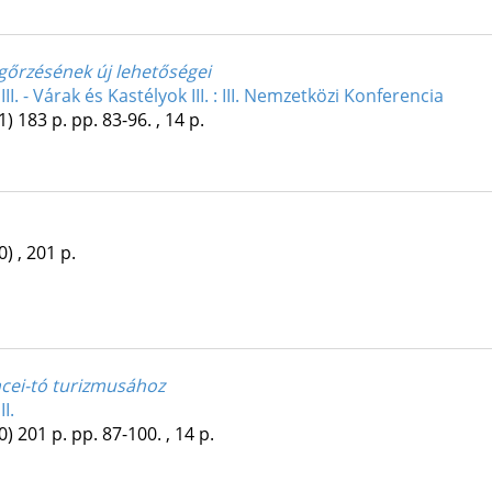
gőrzésének új lehetőségei
II. - Várak és Kastélyok III. : III. Nemzetközi Konferencia
1)
183 p.
pp. 83-96. , 14 p.
0)
,
201 p.
ncei-tó turizmusához
I.
0)
201 p.
pp. 87-100. , 14 p.