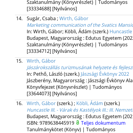
Szaktanulmány (Könyvrészlet) | Tudományos
[33334688]
[Nyilvános]
14.
Sugár, Csaba
;
Wirth, Gábor
Marketing communication of the Svatics Mansi
In: Wirth, Gábor; Köbli, Ádám (szerk.)
Huncastle 
Budapest, Magyarország :
Edutus Egyetem
(202
Szaktanulmány (Könyvrészlet) | Tudományos
[33334712]
[Nyilvános]
15.
Wirth, Gábor
Jászárokszállás turizmusának helyzete és fejlesz
In: Pethő, László (szerk.)
Jászsági Évkönyv 2022
Jászberény, Magyarország :
Jászsági Évkönyv Al
Könyvfejezet (Könyvrészlet) | Tudományos
[33644073]
[Nyilvános]
16.
Wirth, Gábor
(szerk.)
;
Köbli, Ádám
(szerk.)
Huncastle III. - Várak és Kastélyok III.
: III. Nemze
Budapest, Magyarország :
Edutus Egyetem
(202
ISBN:
9789638445919
Teljes dokumentum
Tanulmánykötet (Könyv) | Tudományos