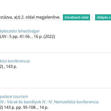
tázva, a(z) 2. oldal megjelenítve.
Következő oldal
Átlépés a
jlesztési lehetőségei
LXV
:
5
pp. 41-56. , 16 p.
(2022)
tközi konferencia
2)
,
143 p.
 palace tourism
IV.- Várak és kastélyok IV.: IV. Nemzetközi konferencia
2)
143 p.
pp. 95-108. , 14 p.