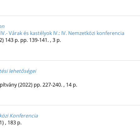
on
IV.- Várak és kastélyok IV.: IV. Nemzetközi konferencia
2)
143 p.
pp. 139-141. , 3 p.
tési lehetőségei
apítvány
(2022)
pp. 227-240. , 14 p.
tközi Konferencia
1)
,
183 p.