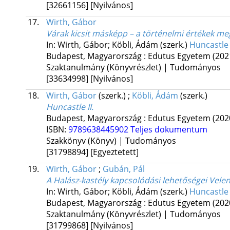
[32661156]
[Nyilvános]
17.
Wirth, Gábor
Várak kicsit másképp – a történelmi értékek me
In: Wirth, Gábor; Köbli, Ádám (szerk.)
Huncastle I
Budapest, Magyarország :
Edutus Egyetem
(202
Szaktanulmány (Könyvrészlet) | Tudományos
[33634998]
[Nyilvános]
18.
Wirth, Gábor
(szerk.)
;
Köbli, Ádám
(szerk.)
Huncastle II.
Budapest, Magyarország :
Edutus Egyetem
(202
ISBN:
9789638445902
Teljes dokumentum
Szakkönyv (Könyv) | Tudományos
[31798894]
[Egyeztetett]
19.
Wirth, Gábor
;
Gubán, Pál
A Halász-kastély kapcsolódási lehetőségei Vele
In: Wirth, Gábor; Köbli, Ádám (szerk.)
Huncastle I
Budapest, Magyarország :
Edutus Egyetem
(202
Szaktanulmány (Könyvrészlet) | Tudományos
[31799868]
[Nyilvános]