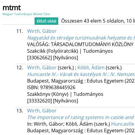
mtmt
Magyar Tudományos Művek Tára
Összesen 43 elem 5 oldalon, 10 lis
Előző oldal
11.
Wirth, Gábor
Nagyatád és térsége turizmusának helyzete és fe
VALÓSÁG: TÁRSADALOMTUDOMÁNYI KÖZLÖNY
Szakcikk (Folyóiratcikk) | Tudományos
[33062662]
[Nyilvános]
12.
Wirth, Gábor
(szerk.)
;
Köbli, Ádám
(szerk.)
Huncastle IV.- Várak és kastélyok IV.: IV. Nemze
Budapest, Magyarország :
Edutus Egyetem
(202
ISBN:
9789638445926
Szakkönyv (Könyv) | Tudományos
[33332620]
[Nyilvános]
13.
Wirth, Gábor
The importance of rating systems in castle and
In: Wirth, Gábor; Köbli, Ádám (szerk.)
Huncastle 
Budapest, Magyarország :
Edutus Egyetem
(202