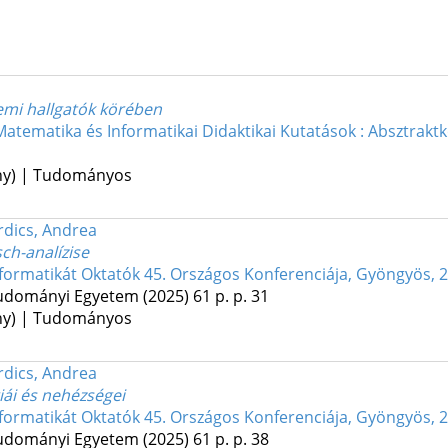
emi hallgatók körében
Matematika és Informatikai Didaktikai Kutatások : Absztraktk
ény) | Tudományos
rdics, Andrea
ch-analízise
nformatikát Oktatók 45. Országos Konferenciája, Gyöngyös, 20
tudományi Egyetem
(2025)
61 p.
p. 31
ény) | Tudományos
rdics, Andrea
iái és nehézségei
nformatikát Oktatók 45. Országos Konferenciája, Gyöngyös, 20
tudományi Egyetem
(2025)
61 p.
p. 38