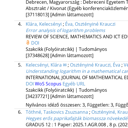
Debrecen, Magyarország :
Debreceni Egyetem T
Absztrakt / Kivonat (Egyéb konferenciaközlem
[37118013]
[Admin láttamozott]
4.
Klára, Kelecsényi
;
Éva, Osztényiné Krauczi
Error analysis of logarithm problems
REVIEW OF SCIENCE, MATHEMATICS AND ICT E
DOI
Szakcikk (Folyóiratcikk) | Tudományos
[37348628]
[Admin láttamozott]
5.
Kelecsényi, Klára ✉
;
Osztényiné Krauczi, Éva
;
Vé
Understanding logarithm in a mathematical c
INTERNATIONAL JOURNAL OF MATHEMATICAL E
DOI
WoS
Scopus
Egyéb URL
Szakcikk (Folyóiratcikk) | Tudományos
[34237721]
[Admin láttamozott]
Nyilvános idéző összesen: 3, Független: 3, Függő:
6.
Tóthné, Taskovics Zsuzsanna
;
Osztényiné, Krau
Hegyes erős paprikafajták biomassza növekedés
GRADUS
12
:
1
Paper: 2025.1.AGR.008 , 8 p.
(202