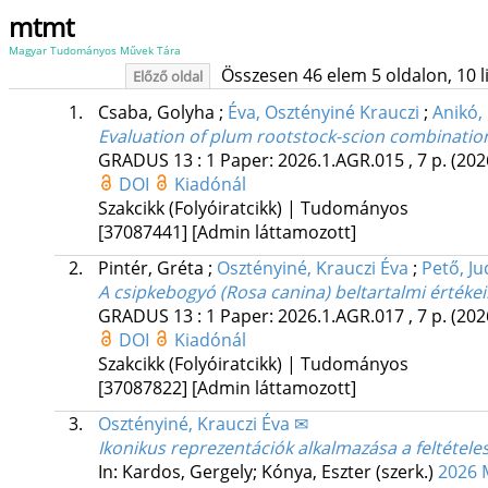
mtmt
Magyar Tudományos Művek Tára
Összesen 46 elem 5 oldalon, 10 lis
Előző oldal
1.
Csaba, Golyha
;
Éva, Osztényiné Krauczi
;
Anikó,
Evaluation of plum rootstock-scion combinatio
GRADUS
13
:
1
Paper: 2026.1.AGR.015 , 7 p.
(202
DOI
Kiadónál
Szakcikk (Folyóiratcikk) | Tudományos
[37087441]
[Admin láttamozott]
2.
Pintér, Gréta
;
Osztényiné, Krauczi Éva
;
Pető, Ju
A csipkebogyó (Rosa canina) beltartalmi értékei
GRADUS
13
:
1
Paper: 2026.1.AGR.017 , 7 p.
(202
DOI
Kiadónál
Szakcikk (Folyóiratcikk) | Tudományos
[37087822]
[Admin láttamozott]
3.
Osztényiné, Krauczi Éva ✉
Ikonikus reprezentációk alkalmazása a feltétele
In: Kardos, Gergely; Kónya, Eszter (szerk.)
2026 