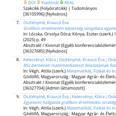
DOI
Kiadónál
REAL
Szakcikk (Folyóiratcikk) | Tudományos
[36105996]
[Nyilvános]
7.
Osztényiné, Krauczi Éva
Grafikon értelmezési képesség vizsgálata egyet
In: Lócska, Orsolya Dóra; Kónya, Eszter (szerk.)
(2025)
p. 49
Absztrakt / Kivonat (Egyéb konferenciaközlem
[36327685]
[Nyilvános]
8.
Kelecsényi, Klára
;
Osztényiné, Krauczi Éva
;
Ová
BSc bemeneti matematikateszt feladatainak Ras
In: Végh, Attila (szerk.)
Matematikát, Fizikát és I
Gödöllő, Magyarország :
Magyar Agrár- és Élet
Absztrakt / Kivonat (Egyéb konferenciaközlem
[36327704]
[Admin láttamozott]
9.
Osztényiné, Krauczi Éva
;
Kelecsényi, Klára
;
Ová
Egyetemi hallgatók grafikon értelmezési stratég
In: Végh, Attila (szerk.)
Matematikát, Fizikát és I
Gödöllő, Magyarország :
Magyar Agrár- és Élet