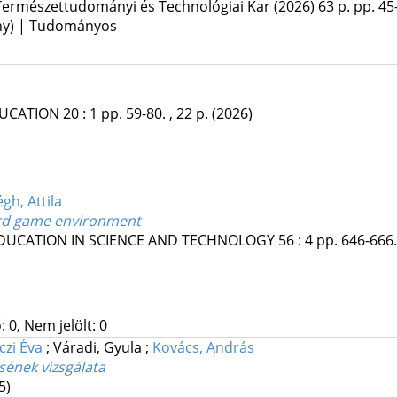
ermészettudományi és Technológiai Kar
(2026)
63 p.
pp. 45-
ény) | Tudományos
DUCATION
20
:
1
pp. 59-80. , 22 p.
(2026)
gh, Attila
ard game environment
DUCATION IN SCIENCE AND TECHNOLOGY
56
:
4
pp. 646-666.
 0, Nem jelölt: 0
czi Éva
;
Váradi, Gyula
;
Kovács, András
ének vizsgálata
5)