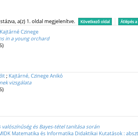
tázva, a(z) 1. oldal megjelenítve.
Következő oldal
Átlépés a
 Kajtárné Czinege
ns in a young orchard
6)
dit
;
Kajtárné, Czinege Anikó
nek vizsgálata
6)
s valószínűség és Bayes-tétel tanítása során
MIDK Matematika és Informatika Didaktikai Kutatások : absz