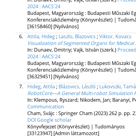
2024 : AACS'24
Budapest, Magyarország :
Budapesti Műszaki E
Konferenciaközlemény (Könyvrészlet) | Tudom
[36158460]
[Nyilvános]
6.
Attila, Hideg
;
Laszlo, Blazovics
;
Viktor, Kovacs
Visualization of Segmented Organs for Medical 
In: Dunaev, Dmitriy; Vajk, István (szerk.)
Proceed
2024 : AACS'24
Budapest, Magyarország :
Budapesti Műszaki E
Konferenciaközlemény (Könyvrészlet) | Tudom
[36329451]
[Nyilvános]
7.
Hideg, Attila
;
Blázovics, László
;
Lukovszki, Tamá
RobotCore—A General Multi-robot Simulation
In: Klempous, Ryszard; Nikodem, Jan; Baranyi, Pé
Communication
Cham, Svájc :
Springer Cham
(2023)
262 p.
pp. 2
DOI
Google scholar
Könyvfejezet (Könyvrészlet) | Tudományos
[33123947]
[Admin láttamozott]