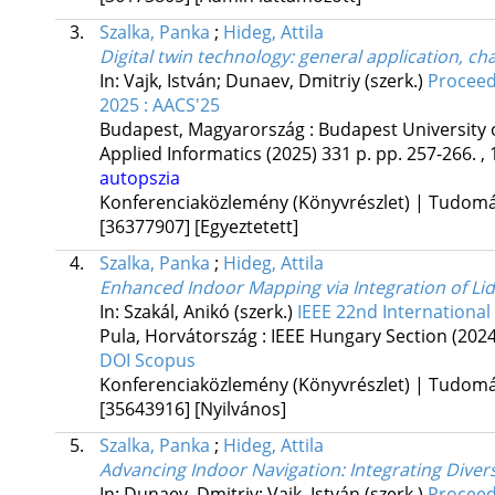
3.
Szalka, Panka
;
Hideg, Attila
Digital twin technology: general application, ch
In: Vajk, István; Dunaev, Dmitriy (szerk.)
Proceed
2025 : AACS'25
Budapest, Magyarország :
Budapest University
Applied Informatics
(2025)
331 p.
pp. 257-266. , 
autopszia
Konferenciaközlemény (Könyvrészlet) | Tudom
[36377907]
[Egyeztetett]
4.
Szalka, Panka
;
Hideg, Attila
Enhanced Indoor Mapping via Integration of Lid
In: Szakál, Anikó (szerk.)
IEEE 22nd International
Pula, Horvátország :
IEEE Hungary Section
(2024
DOI
Scopus
Konferenciaközlemény (Könyvrészlet) | Tudom
[35643916]
[Nyilvános]
5.
Szalka, Panka
;
Hideg, Attila
Advancing Indoor Navigation: Integrating Diver
In: Dunaev, Dmitriy; Vajk, István (szerk.)
Proceed