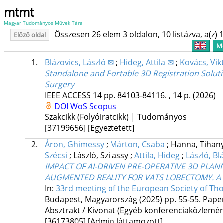
mtmt
Magyar Tudományos Művek Tára
Összesen 26 elem 3 oldalon, 10 listázva, a(z) 1
Előző oldal
Me
1.
Blázovics, László ✉
;
Hideg, Attila ✉
;
Kovács, Vik
Standalone and Portable 3D Registration Solut
Surgery
IEEE ACCESS
14
pp. 84103-84116. , 14 p.
(2026)
DOI
WoS
Scopus
Szakcikk (Folyóiratcikk) | Tudományos
[37199656]
[Egyeztetett]
2.
Áron, Ghimessy
;
Márton, Csaba
;
Hanna, Tihan
Szécsi
;
László, Szilassy
;
Attila, Hideg
;
László, Bl
IMPACT OF AI-DRIVEN PRE-OPERATIVE 3D PLAN
AUGMENTED REALITY FOR VATS LOBECTOMY. 
In:
33rd meeting of the European Society of Tho
Budapest, Magyarország
(2025)
pp. 55-55. Pape
Absztrakt / Kivonat (Egyéb konferenciaközlem
[36173805]
[Admin láttamozott]