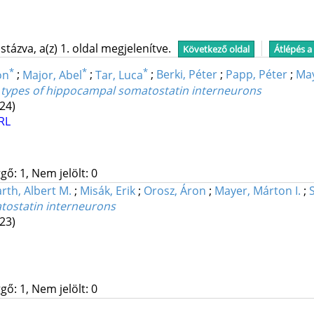
tázva, a(z) 1. oldal megjelenítve.
Következő oldal
Átlépés a
*
*
*
on
;
Major, Abel
;
Tar, Luca
;
Berki, Péter
;
Papp, Péter
;
May
nt types of hippocampal somatostatin interneurons
24)
RL
gő: 1, Nem jelölt: 0
rth, Albert M.
;
Misák, Erik
;
Orosz, Áron
;
Mayer, Márton I.
;
tostatin interneurons
23)
gő: 1, Nem jelölt: 0