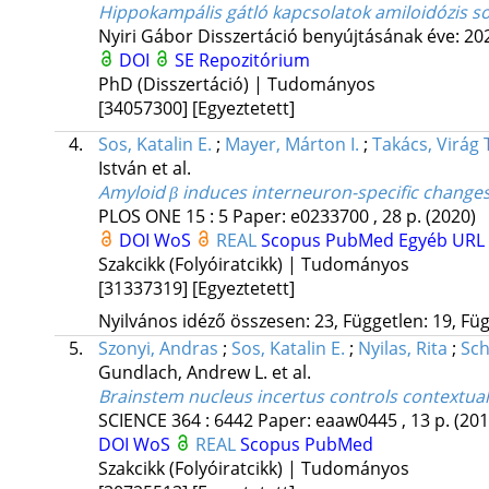
Hippokampális gátló kapcsolatok amiloidózis s
Nyiri Gábor
Disszertáció benyújtásának éve: 20
DOI
SE Repozitórium
PhD (Disszertáció) | Tudományos
[34057300]
[Egyeztetett]
4.
Sos, Katalin E.
;
Mayer, Márton I.
;
Takács, Virág 
István
et al.
Amyloid β induces interneuron-specific change
PLOS ONE
15
:
5
Paper: e0233700 , 28 p.
(2020)
DOI
WoS
REAL
Scopus
PubMed
Egyéb URL
Szakcikk (Folyóiratcikk) | Tudományos
[31337319]
[Egyeztetett]
Nyilvános idéző összesen: 23, Független: 19, Füg
5.
Szonyi, Andras
;
Sos, Katalin E.
;
Nyilas, Rita
;
Sch
Gundlach, Andrew L.
et al.
Brainstem nucleus incertus controls contextu
SCIENCE
364
:
6442
Paper: eaaw0445 , 13 p.
(201
DOI
WoS
REAL
Scopus
PubMed
Szakcikk (Folyóiratcikk) | Tudományos