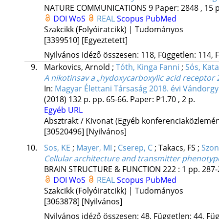
NATURE COMMUNICATIONS
9
Paper: 2848 , 15 
DOI
WoS
REAL
Scopus
PubMed
Szakcikk (Folyóiratcikk) | Tudományos
[3399510]
[Egyeztetett]
Nyilvános idéző összesen: 118, Független: 114, F
9.
Markovics, Arnold
;
Tóth, Kinga Fanni
;
Sós, Kata
A nikotinsav a „hydoxycarboxylic acid receptor 
In:
Magyar Élettani Társaság 2018. évi Vándorgy
(2018)
132 p.
pp. 65-66. Paper: P1.70 , 2 p.
Egyéb URL
Absztrakt / Kivonat (Egyéb konferenciaközlem
[30520496]
[Nyilvános]
10.
Sos, KE
;
Mayer, MI
;
Cserep, C
;
Takacs, FS
;
Szon
Cellular architecture and transmitter phenoty
BRAIN STRUCTURE & FUNCTION
222
:
1
pp. 287-
DOI
WoS
REAL
Scopus
PubMed
Szakcikk (Folyóiratcikk) | Tudományos
[3063878]
[Nyilvános]
Nyilvános idéző összesen: 48, Független: 44, Füg