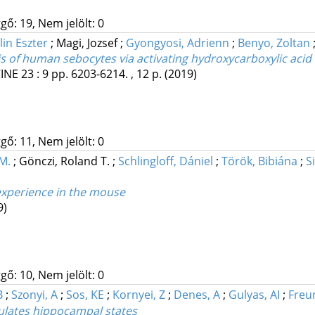
gő: 19, Nem jelölt: 0
lin Eszter
;
Magi, Jozsef
;
Gyongyosi, Adrienn
;
Benyo, Zoltan
s of human sebocytes via activating hydroxycarboxylic acid
INE
23
:
9
pp. 6203-6214. , 12 p.
(2019)
gő: 11, Nem jelölt: 0
 M.
;
Gönczi, Roland T.
;
Schlingloff, Dániel
;
Török, Bibiána
;
S
experience in the mouse
9)
gő: 10, Nem jelölt: 0
B
;
Szonyi, A
;
Sos, KE
;
Kornyei, Z
;
Denes, A
;
Gulyas, AI
;
Freu
ulates hippocampal states