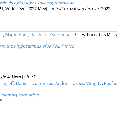
orán és egészséges kolinerg rostokban
21,
Védés éve: 2022
Megjelenés/Fokozatszerzés éve: 2022
T.
;
Major, Abel
;
Bardóczi, Zsuzsanna
;
Beres, Barnabas M.
;
S
s in the hippocampus of APPNL-F mice
gő: 4, Nem jelölt: 0
lingloff, Daniel
;
Domonkos, Andor
;
Takacs, Virag T.
;
Posfai
al memory formation
9)