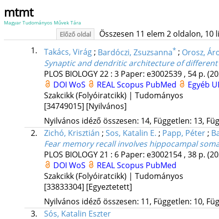
mtmt
Magyar Tudományos Művek Tára
Összesen 11 elem 2 oldalon, 10 lis
Előző oldal
1.
*
Takács, Virág
;
Bardóczi, Zsuzsanna
;
Orosz, Ár
Synaptic and dendritic architecture of differe
PLOS BIOLOGY
22
:
3
Paper: e3002539 , 54 p.
(20
DOI
WoS
REAL
Scopus
PubMed
Egyéb U
Szakcikk (Folyóiratcikk) | Tudományos
[34749015]
[Nyilvános]
Nyilvános idéző összesen: 14, Független: 13, Füg
2.
Zichó, Krisztián
;
Sos, Katalin E.
;
Papp, Péter
;
Ba
Fear memory recall involves hippocampal soma
PLOS BIOLOGY
21
:
6
Paper: e3002154 , 38 p.
(20
DOI
WoS
REAL
Scopus
PubMed
Szakcikk (Folyóiratcikk) | Tudományos
[33833304]
[Egyeztetett]
Nyilvános idéző összesen: 11, Független: 10, Füg
3.
Sós, Katalin Eszter