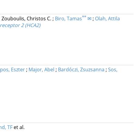
**
;
Zouboulis, Christos C.
;
Biro, Tamas
✉
;
Olah, Attila
 receptor 2 (HCA2)
ipos, Eszter
;
Major, Abel
;
Bardóczi, Zsuzsanna
;
Sos,
nd, TF
et al.