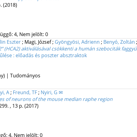
p.
(2018)
üggő: 4, Nem jelölt: 0
lin Eszter
;
Magi, József
;
Gyöngyösi, Adrienn
;
Benyó, Zoltán
2” (HCA2) aktiválásával csökkenti a humán szebociták faggyú
űlése : előadás és poszter absztraktok
ény) | Tudományos
yi, A
;
Freund, TF
;
Nyiri, G ✉
pes of neurons of the mouse median raphe region
299. , 13 p.
(2017)
gő: 4, Nem jelölt: 0