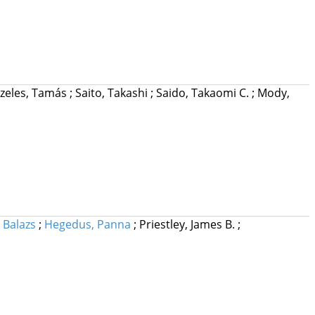
zeles, Tamás
;
Saito, Takashi
;
Saido, Takaomi C.
;
Mody,
, Balazs
;
Hegedus, Panna
;
Priestley, James B.
;