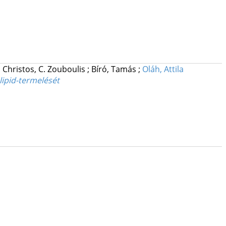
;
Christos, C. Zouboulis
;
Bíró, Tamás
;
Oláh, Attila
lipid-termelését