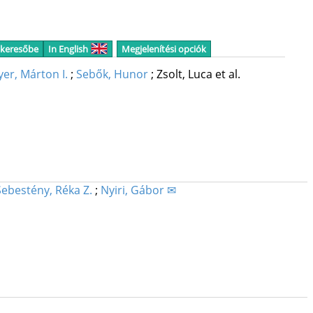
 keresőbe
In English
Megjelenítési opciók
er, Márton I.
;
Sebők, Hunor
;
Zsolt, Luca
et al.
Sebestény, Réka Z.
;
Nyiri, Gábor ✉