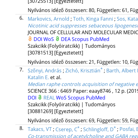
[30725513]
[Egyeztetett]
Nyilvános idéző összesen: 80, Független: 61, Füg
6.
Markovics, Arnold
;
Toth, Kinga Fanni
;
Sos, Kata
Nicotinic acid suppresses sebaceous lipogenesi
JOURNAL OF CELLULAR AND MOLECULAR MEDIC
DOI
WoS
DEA
Scopus
PubMed
Szakcikk (Folyóiratcikk) | Tudományos
[30781513]
[Egyeztetett]
Nyilvános idéző összesen: 21, Független: 10, Füg
7.
*
Szőnyi, András
;
Zichó, Krisztián
;
Barth, Albert
Katalin E.
et al.
Median raphe controls acquisition of negative 
SCIENCE
366
:
6469
Paper: eaay8746 , 12 p.
(201
DOI
REAL
WoS
Scopus
PubMed
Szakcikk (Folyóiratcikk) | Tudományos
[30881269]
[Egyeztetett]
Nyilvános idéző összesen: 69, Független: 59, Füg
8.
*
*
Takacs, VT
;
Cserep, C
;
Schlingloff, D
;
Posfai, 
Co-transmission of acetylcholine and GABA reg