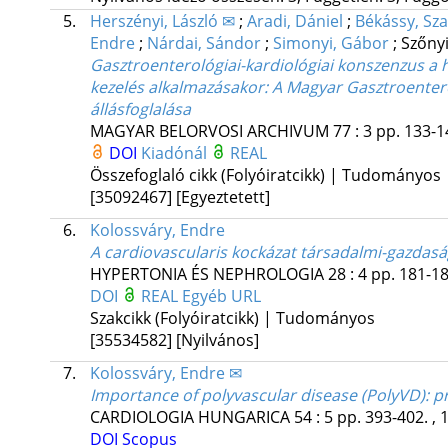
5.
Herszényi, László ✉
;
Aradi, Dániel
;
Békássy, Sz
Endre
;
Nárdai, Sándor
;
Simonyi, Gábor
;
Szőnyi
Gasztroenterológiai-kardiológiai konszenzus a
kezelés alkalmazásakor
: A Magyar Gasztroenter
állásfoglalása
MAGYAR BELORVOSI ARCHIVUM
77
:
3
pp. 133-14
DOI
Kiadónál
REAL
Összefoglaló cikk (Folyóiratcikk) | Tudományos
[35092467]
[Egyeztetett]
6.
Kolossváry, Endre
A cardiovascularis kockázat társadalmi-gazdas
HYPERTONIA ÉS NEPHROLOGIA
28
:
4
pp. 181-18
DOI
REAL
Egyéb URL
Szakcikk (Folyóiratcikk) | Tudományos
[35534582]
[Nyilvános]
7.
Kolossváry, Endre ✉
Importance of polyvascular disease (PolyVD): p
CARDIOLOGIA HUNGARICA
54
:
5
pp. 393-402. , 
DOI
Scopus