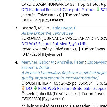
CARDIOLOGIA HUNGARICA
55
:
1
pp. 51-56. , 6 p
DOI
Kiadónál
ResearchGate publ.
Scopus
SZT
Jelentés (Folyóiratcikk) | Tudományos
[36070642]
[Egyeztetett]
3.
Bischoff, M.S. ✉
;
Kolossvary, E.
All the Limbs We Cannot See
EUROPEAN JOURNAL OF VASCULAR AND ENDO
DOI
WoS
Scopus
PubMed
Egyéb URL
Rövid közlemény (Folyóiratcikk) | Tudományos
[34775236]
[Nyilvános]
4.
Menyhei, Gábor ✉
;
Andréka, Péter
;
Csobay-Nov
Szeberin, Zoltán
A Nemzeti Vaszkuláris Regiszter a minőségfejles
quality improvement in vascular medicine]
ORVOSI HETILAP
165
:
24-25
pp. 950-954. , 5 p.
(
DOI
REAL
WoS
ResearchGate publ.
Scopu
Összefoglaló cikk (Folyóiratcikk) | Tudományos
[35059330]
[Egyeztetett]
Nyilvános idéző összesen: 3, Független: 3, Függő: