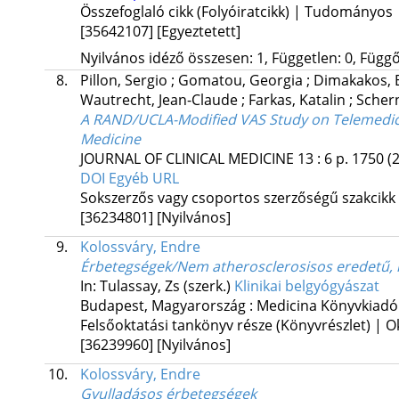
Összefoglaló cikk (Folyóiratcikk) | Tudományos
[35642107]
[Egyeztetett]
Nyilvános idéző összesen: 1, Független: 0, Függő:
8.
Pillon, Sergio
;
Gomatou, Georgia
;
Dimakakos, 
Wautrecht, Jean-Claude
;
Farkas, Katalin
;
Scher
A RAND/UCLA-Modified VAS Study on Telemedicine,
Medicine
JOURNAL OF CLINICAL MEDICINE
13
:
6
p. 1750
(
DOI
Egyéb URL
Sokszerzős vagy csoportos szerzőségű szakcikk
[36234801]
[Nyilvános]
9.
Kolossváry, Endre
Érbetegségek/Nem atherosclerosisos eredetű,
In: Tulassay, Zs (szerk.)
Klinikai belgyógyászat
Budapest, Magyarország :
Medicina Könyvkiadó
Felsőoktatási tankönyv része (Könyvrészlet) | O
[36239960]
[Nyilvános]
10.
Kolossváry, Endre
Gyulladásos érbetegségek