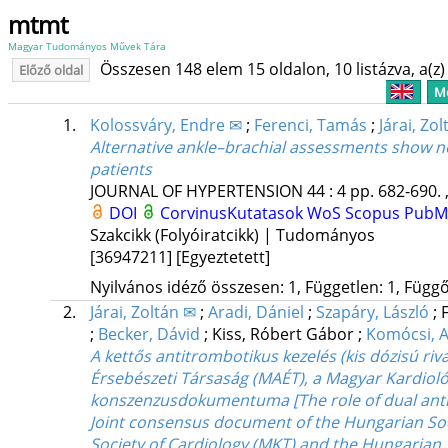
mtmt
Magyar Tudományos Művek Tára
Összesen 148 elem 15 oldalon, 10 listázva, a(z) 
Előző oldal
Me
1.
Kolossváry, Endre ✉
;
Ferenci, Tamás
;
Járai, Zol
Alternative ankle–brachial assessments show no 
patients
JOURNAL OF HYPERTENSION
44
:
4
pp. 682-690. 
DOI
CorvinusKutatasok
WoS
Scopus
PubM
Szakcikk (Folyóiratcikk) | Tudományos
[36947211]
[Egyeztetett]
Nyilvános idéző összesen: 1, Független: 1, Függő:
2.
Járai, Zoltán ✉
;
Aradi, Dániel
;
Szapáry, László
;
;
Becker, Dávid
;
Kiss, Róbert Gábor
;
Komócsi, 
A kettős antitrombotikus kezelés (kis dózisú riv
Érsebészeti Társaság (MAÉT), a Magyar Kardiol
konszenzusdokumentuma [The role of dual antit
Joint consensus document of the Hungarian Soc
Society of Cardiology (MKT) and the Hungarian 