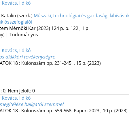
;
Kovács, Ildikó
 Katalin (szerk.)
Műszaki, technológiai és gazdasági kihíváso
k összefoglalói
tem Mérnöki Kar
(2023)
124 p.
p. 122 , 1 p.
ény) | Tudományos
;
Kovács, Ildikó
s diákköri tevékenységre
MATOK
18
:
Különszám
pp. 231-245. , 15 p.
(2023)
 0, Nem jelölt: 0
;
Kovács, Ildikó
 megítélése hallgatói szemmel
MATOK
18
:
Különszám
pp. 559-568. Paper: 2023 , 10 p.
(2023)