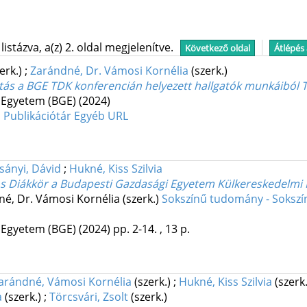
stázva, a(z) 2. oldal megjelenítve.
Következő oldal
Átlépés
zerk.)
;
Zarándné, Dr. Vámosi Kornélia
(szerk.)
atás a BGE TDK konferencián helyezett hallgatók munkáiból
 Egyetem (BGE)
(2024)
 Publikációtár
Egyéb URL
sányi, Dávid
;
Hukné, Kiss Szilvia
 Diákkör a Budapesti Gazdasági Egyetem Külkereskedelmi 
dné, Dr. Vámosi Kornélia (szerk.)
Sokszínű tudomány - Sokszí
 Egyetem (BGE)
(2024)
pp. 2-14. , 13 p.
arándné, Vámosi Kornélia
(szerk.)
;
Hukné, Kiss Szilvia
(szerk
a
(szerk.)
;
Törcsvári, Zsolt
(szerk.)