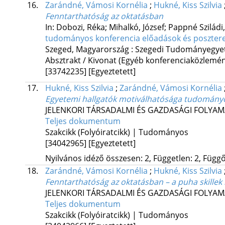
16.
Zarándné, Vámosi Kornélia
;
Hukné, Kiss Szilvia
Fenntarthatóság az oktatásban
In: Dobozi, Réka; Mihalkó, József; Pappné Sziládi,
tudományos konferencia előadások és posztere
Szeged, Magyarország :
Szegedi Tudományegye
Absztrakt / Kivonat (Egyéb konferenciaközlem
[33742235]
[Egyeztetett]
17.
Hukné, Kiss Szilvia
;
Zarándné, Vámosi Kornélia
Egyetemi hallgatók motiválhatósága tudományo
JELENKORI TÁRSADALMI ÉS GAZDASÁGI FOLYA
Teljes dokumentum
Szakcikk (Folyóiratcikk) | Tudományos
[34042965]
[Egyeztetett]
Nyilvános idéző összesen: 2, Független: 2, Függő:
18.
Zarándné, Vámosi Kornélia
;
Hukné, Kiss Szilvia
Fenntarthatóság az oktatásban – a puha skillek
JELENKORI TÁRSADALMI ÉS GAZDASÁGI FOLYA
Teljes dokumentum
Szakcikk (Folyóiratcikk) | Tudományos