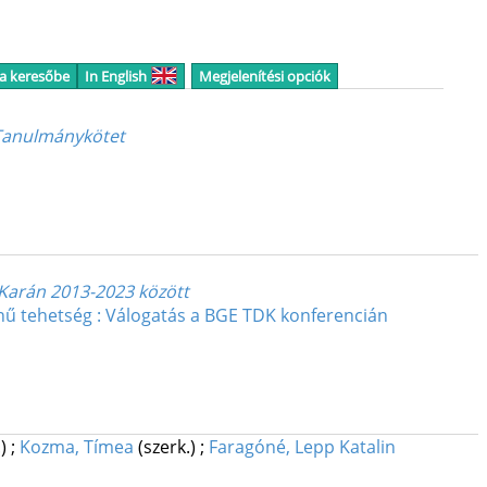
 a keresőbe
In English
Megjelenítési opciók
 Tanulmánykötet
Karán 2013-2023 között
nű tehetség : Válogatás a BGE TDK konferencián
.)
;
Kozma, Tímea
(szerk.)
;
Faragóné, Lepp Katalin