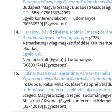
Budapesti Gazdasági Egyetem Tudományos Diák
Budapest, Magyarország :
Budapesti Gazdasági
DOI
ISBN:
9786156342997
Egyéb konferenciakötet | Tudományos
[36356539]
[Egyeztetett]
14.
Harsányi, Dávid
;
Ilyésné, Molnár Emese
;
Zarán
A borversenyek marketing szerepe
(2024)
A (marketing) világ megkettőződése XXX. Nemzet
előadás
,
Egyéb URL
Nem besorolt (Egyéb) | Tudományos
[36890174]
[Egyeztetett]
15.
Hukné, Kiss Szilvia
;
Zarándné, Vámosi Kornélia
Egyetemi hallgatók motiválhatósága Tudomány
In: Dobozi, Réka; Mihalkó, József; Pappné Sziládi,
tudományos konferencia előadások és posztere
Szeged, Magyarország :
Szegedi Tudományegye
Absztrakt / Kivonat (Egyéb konferenciaközlem
[33742018]
[Egyeztetett]