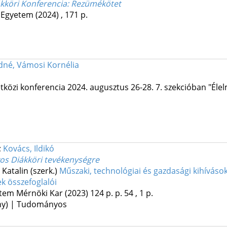
köri Konferencia
: Rezümékötet
 Egyetem
(2024)
,
171 p.
dné, Vámosi Kornélia
közi konferencia 2024. augusztus 26-28. 7. szekcióban "Éle
;
Kovács, Ildikó
os Diákköri tevékenységre
 Katalin (szerk.)
Műszaki, technológiai és gazdasági kihíváso
k összefoglalói
tem Mérnöki Kar
(2023)
124 p.
p. 54 , 1 p.
ény) | Tudományos