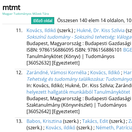
mtmt
Magyar Tudományos Művek Tára
Összesen 140 elem 14 oldalon, 10 li
Előző oldal
11.
Kovács, Ildikó
(szerk.)
;
Hukné, Dr. Kiss Szilvia
(s
Sokszínű tudomány - Sokszínű tehetség
: Válog
Budapest, Magyarország :
Budapesti Gazdasági
ISBN:
9786156886095
ISBN:
9786156886101
BGE
Tanulmánykötet (Könyv) | Tudományos
[36052632]
[Egyeztetett]
12.
Zarándné, Vámosi Kornélia
;
Kovács, Ildikó
;
Har
Tehetség és tudomány találkozása
: Tudományos
In: Kovács, Ildikó; Hukné, Dr. Kiss Szilvia; Zarán
helyezett hallgatók munkáiból Tanulmánykötet
Budapest, Magyarország :
Budapesti Gazdasági
Szaktanulmány (Könyvrészlet) | Tudományos
[36052642]
[Egyeztetett]
13.
Babos, Krisztina
(szerk.)
;
Takács, Edit
(szerk.)
;
Z
(szerk.)
;
Kovács, ildikó
(szerk.)
;
Németh, Patríci