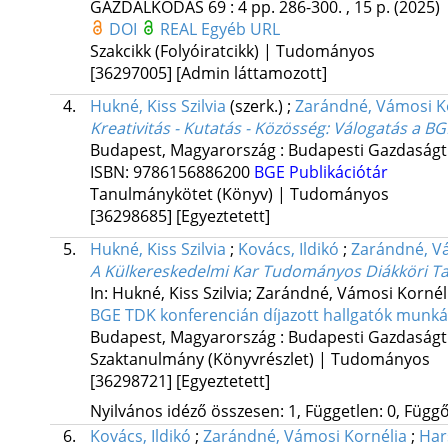
GAZDÁLKODÁS
69
:
4
pp. 286-300. , 15 p.
(2025)
DOI
REAL
Egyéb URL
Szakcikk (Folyóiratcikk) | Tudományos
[36297005]
[Admin láttamozott]
4.
Hukné, Kiss Szilvia
(szerk.)
;
Zarándné, Vámosi K
Kreativitás - Kutatás - Közösség
: Válogatás a B
Budapest, Magyarország :
Budapesti Gazdaság
ISBN:
9786156886200
BGE Publikációtár
Tanulmánykötet (Könyv) | Tudományos
[36298685]
[Egyeztetett]
5.
Hukné, Kiss Szilvia
;
Kovács, Ildikó
;
Zarándné, V
A Külkereskedelmi Kar Tudományos Diákköri Tan
In: Hukné, Kiss Szilvia; Zarándné, Vámosi Kornéli
BGE TDK konferencián díjazott hallgatók munká
Budapest, Magyarország :
Budapesti Gazdaság
Szaktanulmány (Könyvrészlet) | Tudományos
[36298721]
[Egyeztetett]
Nyilvános idéző összesen: 1, Független: 0, Függő:
6.
Kovács, Ildikó
;
Zarándné, Vámosi Kornélia
;
Har