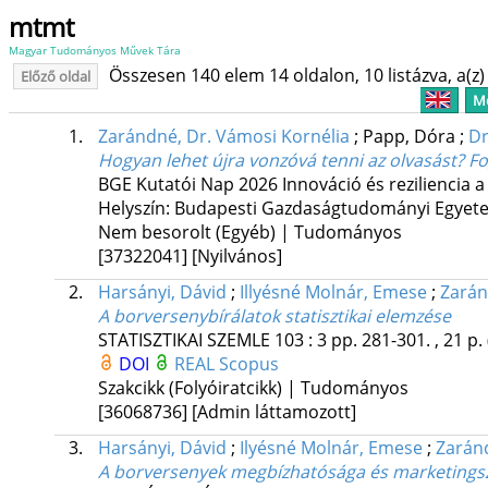
mtmt
Magyar Tudományos Művek Tára
Összesen 140 elem 14 oldalon, 10 listázva, a(z) 
Előző oldal
Me
1.
Zarándné, Dr. Vámosi Kornélia
;
Papp, Dóra
;
Dr
Hogyan lehet újra vonzóvá tenni az olvasást? Fog
BGE Kutatói Nap 2026 Innováció és reziliencia 
Helyszín: Budapesti Gazdaságtudományi Egyet
Nem besorolt (Egyéb) | Tudományos
[37322041]
[Nyilvános]
2.
Harsányi, Dávid
;
Illyésné Molnár, Emese
;
Zarán
A borversenybírálatok statisztikai elemzése
STATISZTIKAI SZEMLE
103
:
3
pp. 281-301. , 21 p.
DOI
REAL
Scopus
Szakcikk (Folyóiratcikk) | Tudományos
[36068736]
[Admin láttamozott]
3.
Harsányi, Dávid
;
Ilyésné Molnár, Emese
;
Zarán
A borversenyek megbízhatósága és marketings