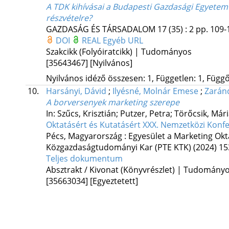
A TDK kihívásai a Budapesti Gazdasági Egyetem 
részvételre?
GAZDASÁG ÉS TÁRSADALOM
17 (35)
:
2
pp. 109-1
DOI
REAL
Egyéb URL
Szakcikk (Folyóiratcikk) | Tudományos
[35643467]
[Nyilvános]
Nyilvános idéző összesen: 1, Független: 1, Függő:
10.
Harsányi, Dávid
;
Ilyésné, Molnár Emese
;
Zarán
A borversenyek marketing szerepe
In: Szűcs, Krisztián; Putzer, Petra; Törőcsik, Mári
Oktatásért és Kutatásért XXX. Nemzetközi Konf
Pécs, Magyarország :
Egyesület a Marketing Okt
Közgazdaságtudományi Kar (PTE KTK)
(2024)
15
Teljes dokumentum
Absztrakt / Kivonat (Könyvrészlet) | Tudomány
[35663034]
[Egyeztetett]