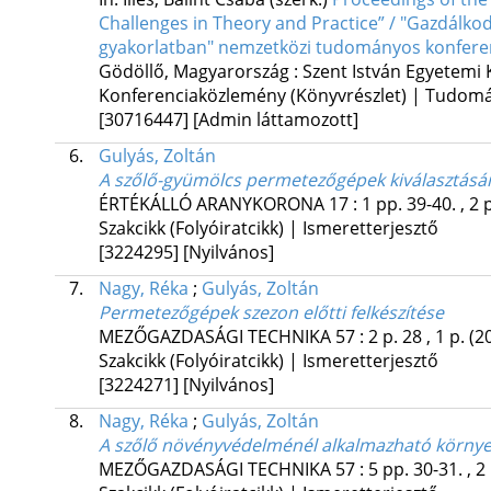
Challenges in Theory and Practice” / "Gazdálko
gyakorlatban" nemzetközi tudományos konferenc
Gödöllő, Magyarország :
Szent István Egyetemi 
Konferenciaközlemény (Könyvrészlet) | Tudom
[30716447]
[Admin láttamozott]
6.
Gulyás, Zoltán
A szőlő-gyümölcs permetezőgépek kiválasztásá
ÉRTÉKÁLLÓ ARANYKORONA
17
:
1
pp. 39-40. , 2 
Szakcikk (Folyóiratcikk) | Ismeretterjesztő
[3224295]
[Nyilvános]
7.
Nagy, Réka
;
Gulyás, Zoltán
Permetezőgépek szezon előtti felkészítése
MEZŐGAZDASÁGI TECHNIKA
57
:
2
p. 28 , 1 p.
(2
Szakcikk (Folyóiratcikk) | Ismeretterjesztő
[3224271]
[Nyilvános]
8.
Nagy, Réka
;
Gulyás, Zoltán
A szőlő növényvédelménél alkalmazható környe
MEZŐGAZDASÁGI TECHNIKA
57
:
5
pp. 30-31. , 2