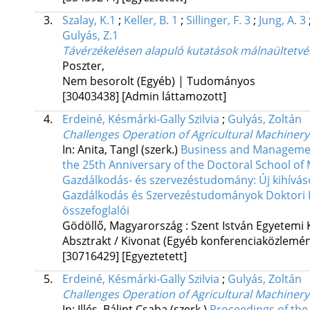
3.
Szalay, K.1
;
Keller, B. 1
;
Sillinger, F. 3
;
Jung, A. 3
Gulyás, Z.1
Távérzékelésen alapuló kutatások málnaültetv
Poszter
,
Nem besorolt (Egyéb) | Tudományos
[30403438]
[Admin láttamozott]
4.
Erdeiné, Késmárki-Gally Szilvia
;
Gulyás, Zoltán
Challenges Operation of Agricultural Machiner
In: Anita, Tangl (szerk.)
Business and Management
the 25th Anniversary of the Doctoral School o
Gazdálkodás- és szervezéstudomány: Új kihívás
Gazdálkodás és Szervezéstudományok Doktori Is
összefoglalói
Gödöllő, Magyarország :
Szent István Egyetemi 
Absztrakt / Kivonat (Egyéb konferenciaközlem
[30716429]
[Egyeztetett]
5.
Erdeiné, Késmárki-Gally Szilvia
;
Gulyás, Zoltán
Challenges Operation of Agricultural Machiner
In: Illés, Bálint Csaba (szerk.)
Proceedings of the