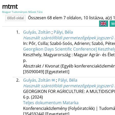
mtmt
Magyar Tudományos Művek Tára
Összesen 68 elem 7 oldalon, 10 listázva, a(z) 1
Előző oldal
Me
1.
Gulyás, Zoltán
;
Pályi, Béla
Használt szántóföldi permetezőgépek jogszerű 
In: Pőr, Csilla; Szabó-Soós, Adrienn; Szabó, Péter
Georgikon Days Scientific Conference] Keszthely
Keszthely, Magyarország :
Magyar Agrár- és Él
p.
Absztrakt / Kivonat (Egyéb konferenciaközlem
[35090049]
[Egyeztetett]
2.
Gulyás, Zoltán ✉
;
Pályi, Béla
Használt szántóföldi permetezőgépek jogszerű 
GEORGIKON FOR AGRICULTURE: A MULTIDISCIP
6 p.
(2024)
Teljes dokumentum
Matarka
Konferenciaközlemény (Folyóiratcikk) | Tudom
[35459244]
[Egyeztetett]