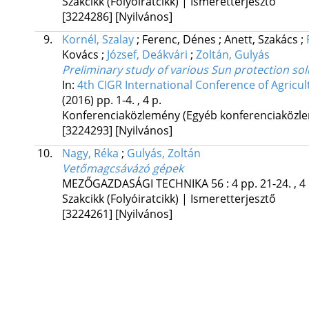
Szakcikk (Folyóiratcikk) | Ismeretterjesztő
[3224286]
[Nyilvános]
9.
Kornél, Szalay
;
Ferenc, Dénes
;
Anett, Szakács
;
Kovács
;
József, Deákvári
;
Zoltán, Gulyás
Preliminary study of various Sun protection so
In:
4th CIGR International Conference of Agricul
(2016)
pp. 1-4. , 4 p.
Konferenciaközlemény (Egyéb konferenciaköz
[3224293]
[Nyilvános]
10.
Nagy, Réka
;
Gulyás, Zoltán
Vetőmagcsávázó gépek
MEZŐGAZDASÁGI TECHNIKA
56
:
4
pp. 21-24. , 4
Szakcikk (Folyóiratcikk) | Ismeretterjesztő
[3224261]
[Nyilvános]