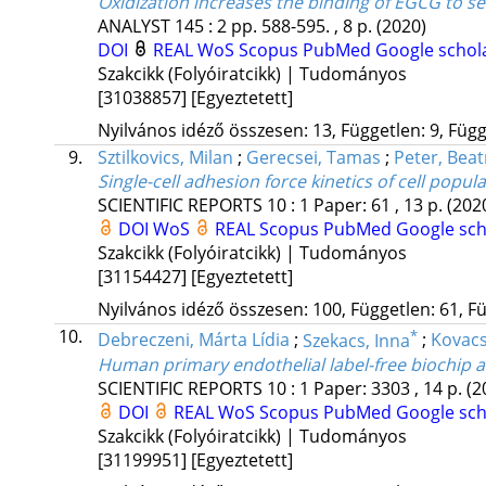
Oxidization increases the binding of EGCG to se
ANALYST
145
:
2
pp. 588-595. , 8 p.
(2020)
DOI
REAL
WoS
Scopus
PubMed
Google schol
Szakcikk (Folyóiratcikk) | Tudományos
[31038857]
[Egyeztetett]
Nyilvános idéző összesen: 13, Független: 9, Függő
9.
Sztilkovics, Milan
;
Gerecsei, Tamas
;
Peter, Beat
Single-cell adhesion force kinetics of cell popu
SCIENTIFIC REPORTS
10
:
1
Paper: 61 , 13 p.
(202
DOI
WoS
REAL
Scopus
PubMed
Google sch
Szakcikk (Folyóiratcikk) | Tudományos
[31154427]
[Egyeztetett]
Nyilvános idéző összesen: 100, Független: 61, Fü
10.
*
Debreczeni, Márta Lídia
;
Szekacs, Inna
;
Kovacs
Human primary endothelial label-free biochip a
SCIENTIFIC REPORTS
10
:
1
Paper: 3303 , 14 p.
(2
DOI
REAL
WoS
Scopus
PubMed
Google sch
Szakcikk (Folyóiratcikk) | Tudományos
[31199951]
[Egyeztetett]