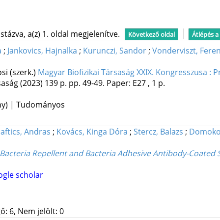
tázva, a(z) 1. oldal megjelenítve.
Következő oldal
Átlépés a
a
;
Jankovics, Hajnalka
;
Kurunczi, Sandor
;
Vonderviszt, Fere
si (szerk.)
Magyar Biofizikai Társaság XXIX. Kongresszusa : 
saság
(2023)
139 p.
pp. 49-49. Paper: E27 , 1 p.
ény) | Tudományos
aftics, Andras
;
Kovács, Kinga Dóra
;
Stercz, Balazs
;
Domokos
Bacteria Repellent and Bacteria Adhesive Antibody-Coated 
gle scholar
: 6, Nem jelölt: 0