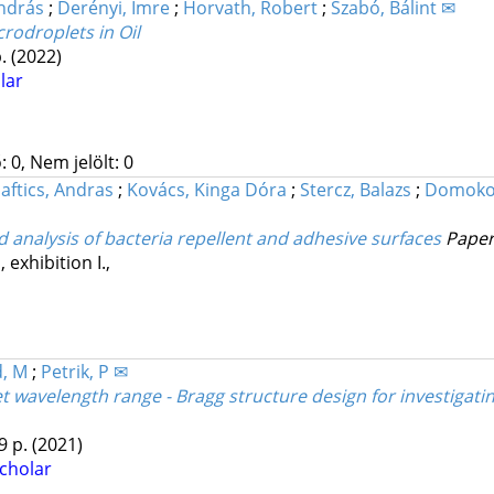
András
;
Derényi, Imre
;
Horvath, Robert
;
Szabó, Bálint ✉
crodroplets in Oil
p.
(2022)
lar
 0, Nem jelölt: 0
aftics, Andras
;
Kovács, Kinga Dóra
;
Stercz, Balazs
;
Domokos
d analysis of bacteria repellent and adhesive surfaces
Paper
 exhibition I.
,
d, M
;
Petrik, P ✉
et wavelength range - Bragg structure design for investigat
9 p.
(2021)
cholar