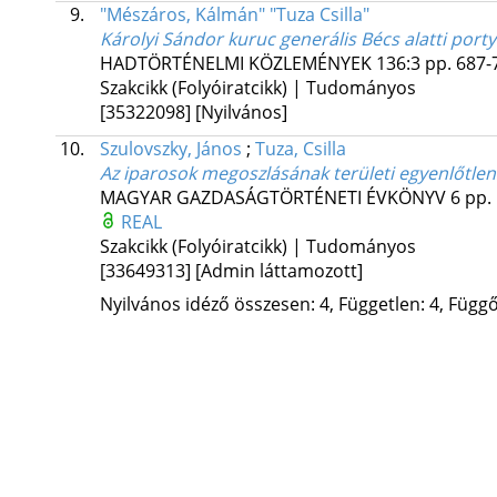
9.
"Mészáros, Kálmán" "Tuza Csilla"
Károlyi Sándor kuruc generális Bécs alatti portyái
HADTÖRTÉNELMI KÖZLEMÉNYEK
136:3
pp. 687-7
Szakcikk (Folyóiratcikk) | Tudományos
[35322098]
[Nyilvános]
10.
Szulovszky, János
;
Tuza, Csilla
Az iparosok megoszlásának területi egyenlőtle
MAGYAR GAZDASÁGTÖRTÉNETI ÉVKÖNYV
6
pp. 
REAL
Szakcikk (Folyóiratcikk) | Tudományos
[33649313]
[Admin láttamozott]
Nyilvános idéző összesen: 4, Független: 4, Függő: