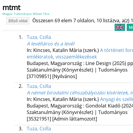
mtmt
Magyar Tudományos Művek Tára
Összesen 69 elem 7 oldalon, 10 listázva, a(z) 1
Előző oldal
Me
1.
Tuza, Csilla
A levéltáros és a levél
In: Kincses, Katalin Mária (szerk.)
A történeti fo
emlékiratok, visszaemlékezések
Budapest, Magyarország :
Line Design
(2025)
pp
Szaktanulmány (Könyvrészlet) | Tudományos
[37109851]
[Nyilvános]
2.
Tuza, Csilla
A német birodalmi céhszabályozási kísérletek, i
In: Kincses, Katalin Mária (szerk.)
Anyagi és szel
Budapest, Magyarország :
Gondolat Kiadó
(202
Szaktanulmány (Könyvrészlet) | Tudományos
[35321951]
[Admin láttamozott]
3.
Tuza, Csilla