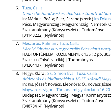
6.
Tuza, Csilla
Deutsche Handwerker, deutsche Zunfttradition
In: Márkus, Beáta; Eiler, Ferenc (szerk.)
Im Fokus
Pécs, Magyarország :
Magyarországi Németek 
Szaktanulmány (Könyvrészlet) | Tudományos
[34148222]
[Nyilvános]
7.
Mészáros, Kálmán
;
Tuza, Csilla
Károlyi Sándor kuruc generális Bécs alatti portyái
HADTÖRTÉNELMI KÖZLEMÉNYEK
136
:
2
pp. 303
Szakcikk (Folyóiratcikk) | Tudományos
[34204437]
[Nyilvános]
8.
Hegyi, Klára
;
Sz., Simon Éva
;
Tuza, Csilla
Adóztatás és földbirtoklás a 16-17. századi Ma
In: Kis, József; Kovács, Eleonóra; Ö., Kovács Józs
Magyarországon : Társadalmi gyakorlat a 16-20
Budapest, Magyarország :
Magyar Kormánytisztv
Szaktanulmány (Könyvrészlet) | Tudományos
[34878414]
[Nyilvános]