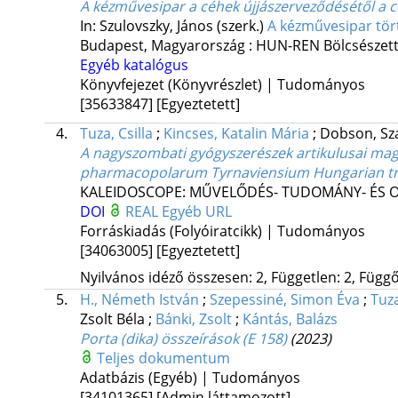
A kézművesipar a céhek újjászerveződésétől a c
In: Szulovszky, János (szerk.)
A kézművesipar tö
Budapest, Magyarország :
HUN-REN Bölcsészet
Egyéb katalógus
Könyvfejezet (Könyvrészlet) | Tudományos
[35633847]
[Egyeztetett]
4.
Tuza, Csilla
;
Kincses, Katalin Mária
;
Dobson, Sz
A nagyszombati gyógyszerészek artikulusai magyar
pharmacopolarum Tyrnaviensium Hungarian trans
KALEIDOSCOPE: MŰVELŐDÉS- TUDOMÁNY- ÉS 
DOI
REAL
Egyéb URL
Forráskiadás (Folyóiratcikk) | Tudományos
[34063005]
[Egyeztetett]
Nyilvános idéző összesen: 2, Független: 2, Függő:
5.
H., Németh István
;
Szepessiné, Simon Éva
;
Tuza
Zsolt Béla
;
Bánki, Zsolt
;
Kántás, Balázs
Porta (dika) összeírások (E 158)
(2023)
Teljes dokumentum
Adatbázis (Egyéb) | Tudományos
[34101365]
[Admin láttamozott]