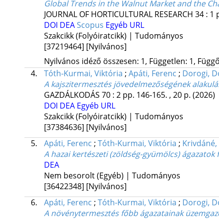
Global Trends in the Walnut Market and the C
JOURNAL OF HORTICULTURAL RESEARCH
34
:
1
DOI
DEA
Scopus
Egyéb URL
Szakcikk (Folyóiratcikk) | Tudományos
[37219464]
[Nyilvános]
Nyilvános idéző összesen: 1, Független: 1, Függő:
4.
Tóth-Kurmai, Viktória
;
Apáti, Ferenc
;
Dorogi, D
A kajszitermesztés jövedelmezőségének alakulá
GAZDÁLKODÁS
70
:
2
pp. 146-165. , 20 p.
(2026)
DOI
DEA
Egyéb URL
Szakcikk (Folyóiratcikk) | Tudományos
[37384636]
[Nyilvános]
5.
Apáti, Ferenc
;
Tóth-Kurmai, Viktória
;
Krivdáné,
A hazai kertészeti (zöldség-gyümölcs) ágazatok f
DEA
Nem besorolt (Egyéb) | Tudományos
[36422348]
[Nyilvános]
6.
Apáti, Ferenc
;
Tóth-Kurmai, Viktória
;
Dorogi, D
A növénytermesztés főbb ágazatainak üzemgazdas