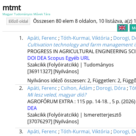
mtmt
Magyar Tudományos Művek Tára
Összesen 80 elem 8 oldalon, 10 listázva, a(z) 1
Előző oldal
Me
1.
Apáti, Ferenc
;
Tóth-Kurmai, Viktória
;
Dorogi, D
Cultivation technology and farm management is
PROGRESS IN AGRICULTURAL ENGINEERING SC
DOI
DEA
Scopus
Egyéb URL
Szakcikk (Folyóiratcikk) | Tudományos
[36911327]
[Nyilvános]
Nyilvános idéző összesen: 2, Független: 2, Függő:
2.
Apáti, Ferenc
;
Csihon, Ádám
;
Dorogi, Dóra
;
Tó
Mi lesz veled, magyar dió?
AGROFÓRUM EXTRA
:
115
pp. 14-18. , 5 p.
(2026)
DEA
Szakcikk (Folyóiratcikk) | Ismeretterjesztő
[37076297]
[Nyilvános]
3.
Apáti, Ferenc
;
Tóth-Kurmai, Viktória
;
Dorogi, D