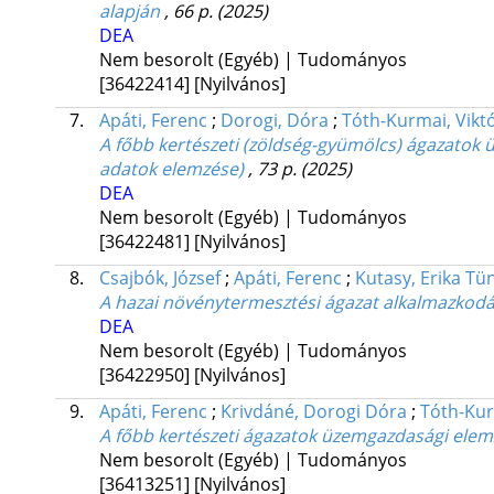
alapján
, 66 p.
(2025)
DEA
Nem besorolt (Egyéb) | Tudományos
[36422414]
[Nyilvános]
7.
Apáti, Ferenc
;
Dorogi, Dóra
;
Tóth-Kurmai, Viktó
A főbb kertészeti (zöldség-gyümölcs) ágazatok 
adatok elemzése)
, 73 p.
(2025)
DEA
Nem besorolt (Egyéb) | Tudományos
[36422481]
[Nyilvános]
8.
Csajbók, József
;
Apáti, Ferenc
;
Kutasy, Erika Tü
A hazai növénytermesztési ágazat alkalmazkodás
DEA
Nem besorolt (Egyéb) | Tudományos
[36422950]
[Nyilvános]
9.
Apáti, Ferenc
;
Krivdáné, Dorogi Dóra
;
Tóth-Kur
A főbb kertészeti ágazatok üzemgazdasági elemzé
Nem besorolt (Egyéb) | Tudományos
[36413251]
[Nyilvános]