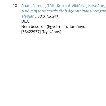
10.
Apáti, Ferenc
;
Tóth-Kurmai, Viktória
;
Krivdáné,
A növénytermesztés főbb ágazatainak üzemgazdas
alapján
, 60 p.
(2024)
DEA
Nem besorolt (Egyéb) | Tudományos
[36422937]
[Nyilvános]