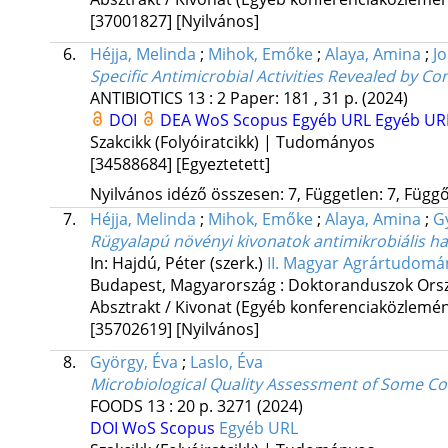
[37001827]
[Nyilvános]
6.
Héjja, Melinda
;
Mihok, Emőke
;
Alaya, Amina
;
Jo
Specific Antimicrobial Activities Revealed by 
ANTIBIOTICS
13
:
2
Paper: 181 , 31 p.
(2024)
DOI
DEA
WoS
Scopus
Egyéb URL
Egyéb UR
Szakcikk (Folyóiratcikk) | Tudományos
[34588684]
[Egyeztetett]
Nyilvános idéző összesen: 7, Független: 7, Függő:
7.
Héjja, Melinda
;
Mihok, Emőke
;
Alaya, Amina
;
G
Rügyalapú növényi kivonatok antimikrobiális ha
In: Hajdú, Péter (szerk.)
II. Magyar Agrártudom
Budapest, Magyarország :
Doktoranduszok Orsz
Absztrakt / Kivonat (Egyéb konferenciaközlem
[35702619]
[Nyilvános]
8.
György, Éva
;
Laslo, Éva
Microbiological Quality Assessment of Some Co
FOODS
13
:
20
p. 3271
(2024)
DOI
WoS
Scopus
Egyéb URL