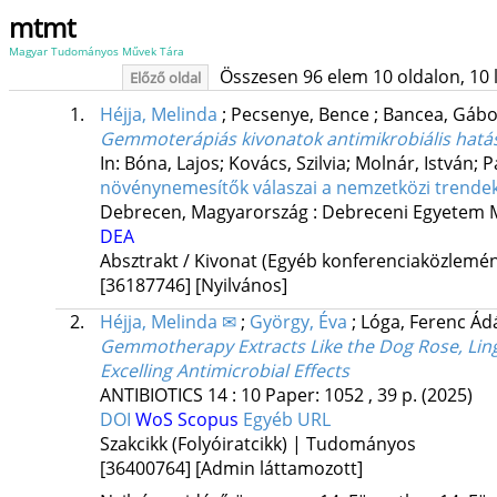
mtmt
Magyar Tudományos Művek Tára
Összesen 96 elem 10 oldalon, 10 li
Előző oldal
1.
Héjja, Melinda
;
Pecsenye, Bence
;
Bancea, Gáb
Gemmoterápiás kivonatok antimikrobiális hatás
In: Bóna, Lajos; Kovács, Szilvia; Molnár, István; P
növénynemesítők válaszai a nemzetközi trende
Debrecen, Magyarország :
Debreceni Egyetem M
DEA
Absztrakt / Kivonat (Egyéb konferenciaközlem
[36187746]
[Nyilvános]
2.
Héjja, Melinda ✉
;
György, Éva
;
Lóga, Ferenc Á
Gemmotherapy Extracts Like the Dog Rose, Lin
Excelling Antimicrobial Effects
ANTIBIOTICS
14
:
10
Paper: 1052 , 39 p.
(2025)
DOI
WoS
Scopus
Egyéb URL
Szakcikk (Folyóiratcikk) | Tudományos
[36400764]
[Admin láttamozott]