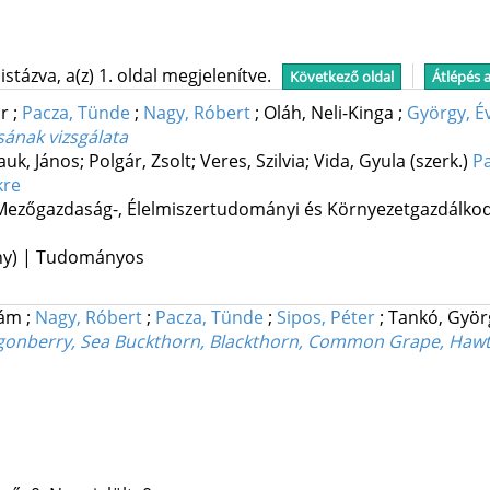
stázva, a(z) 1. oldal megjelenítve.
Következő oldal
Átlépés 
or
;
Pacza, Tünde
;
Nagy, Róbert
;
Oláh, Neli-Kinga
;
György, É
ának vizsgálata
auk, János; Polgár, Zsolt; Veres, Szilvia; Vida, Gyula (szerk.)
P
kre
ezőgazdaság-, Élelmiszertudományi és Környezetgazdálkod
ény) | Tudományos
dám
;
Nagy, Róbert
;
Pacza, Tünde
;
Sipos, Péter
;
Tankó, Gyö
gonberry, Sea Buckthorn, Blackthorn, Common Grape, Hawt