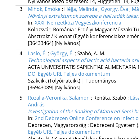
Nyilvános idéző összesen: 14, Független: 14, Füg
3.
Mihok, Emőke
;
Héjja, Melinda
;
György, Éva
;
Má
Növényi extraktumok szerepe a halivadék takarmá
In:
XXXI. Nemzetközi Vegyészkonferencia
Kolozsvár, Románia :
Erdélyi Magyar Műszaki T
Absztrakt / Kivonat (Egyéb konferenciaközlem
[36433464]
[Nyilvános]
4.
Laslo, É.
;
György, É.
;
Szabó, A.-M.
Technological aspects of lactic acid bacteria or
ACTA UNIVERSITATIS SAPIENTIAE ALIMENTARIA
DOI
Egyéb URL
Teljes dokumentum
Szakcikk (Folyóiratcikk) | Tudományos
[36943089]
[Nyilvános]
5.
Rozalia-Veronika, Salamon
;
Renáta, Szabó
;
Lás
András
Investigation of the Soaking of Matured Semi-ha
In:
2nd Debrecen Online Conference on Infectio
Debrecen, Magyarország :
Debreceni Egyetem
Egyéb URL
Teljes dokumentum
Absztrakt / Kivonat (Egyéb konferenciaközlem