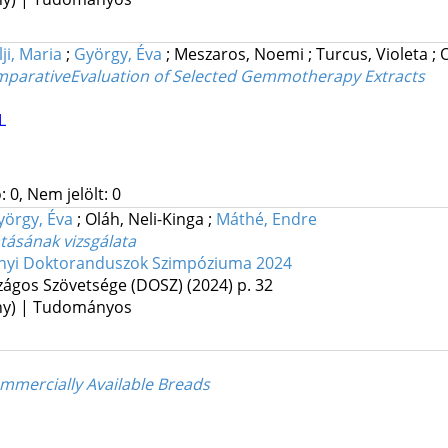
lji, Maria
;
György, Éva
;
Meszaros, Noemi
;
Turcus, Violeta
;
O
ComparativeEvaluation of Selected Gemmotherapy Extracts
L
 0, Nem jelölt: 0
yörgy, Éva
;
Oláh, Neli-Kinga
;
Máthé, Endre
tásának vizsgálata
ányi Doktoranduszok Szimpóziuma 2024
ágos Szövetsége (DOSZ)
(2024)
p. 32
ény) | Tudományos
mmercially Available Breads