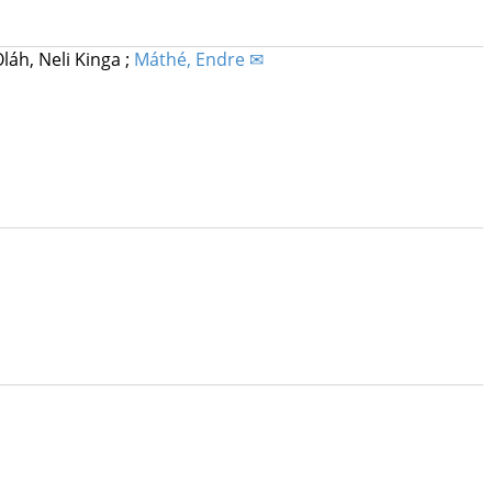
láh, Neli Kinga
;
Máthé, Endre ✉