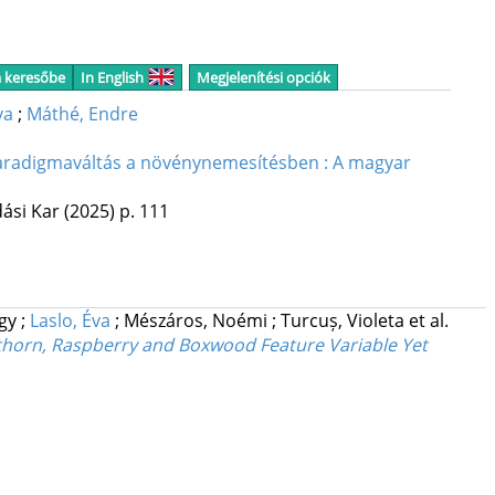
a keresőbe
In English
Megjelenítési opciók
va
;
Máthé, Endre
aradigmaváltás a növénynemesítésben : A magyar
ási Kar
(2025)
p. 111
rgy
;
Laslo, Éva
;
Mészáros, Noémi
;
Turcuș, Violeta
et al.
horn, Raspberry and Boxwood Feature Variable Yet