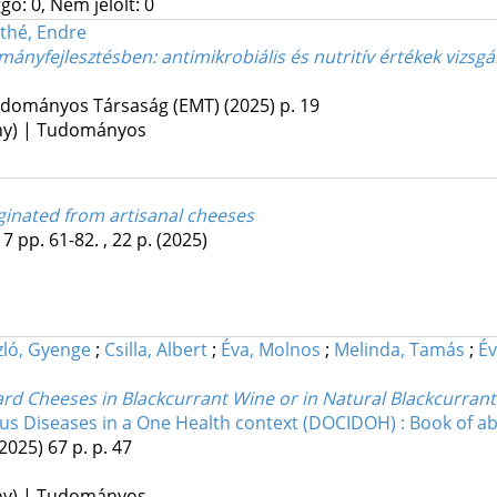
gő: 0, Nem jelölt: 0
thé, Endre
nyfejlesztésben: antimikrobiális és nutritív értékek vizsgá
udományos Társaság (EMT)
(2025)
p. 19
ény) | Tudományos
iginated from artisanal cheeses
17
pp. 61-82. , 22 p.
(2025)
zló, Gyenge
;
Csilla, Albert
;
Éva, Molnos
;
Melinda, Tamás
;
Év
rd Cheeses in Blackcurrant Wine or in Natural Blackcurrant 
us Diseases in a One Health context (DOCIDOH) : Book of ab
(2025)
67 p.
p. 47
ény) | Tudományos