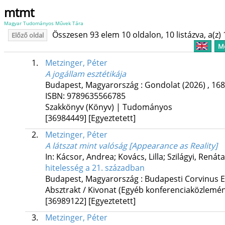
mtmt
Magyar Tudományos Művek Tára
Összesen 93 elem 10 oldalon, 10 listázva, a(z) 
Előző oldal
Me
1.
Metzinger, Péter
A jogállam esztétikája
Budapest, Magyarország :
Gondolat
(2026)
,
168
ISBN:
9789635566785
Szakkönyv (Könyv) | Tudományos
[36984449]
[Egyeztetett]
2.
Metzinger, Péter
A látszat mint valóság [Appearance as Reality]
In: Kácsor, Andrea; Kovács, Lilla; Szilágyi, Renát
hitelesség a 21. században
Budapest, Magyarország :
Budapesti Corvinus 
Absztrakt / Kivonat (Egyéb konferenciaközlem
[36989122]
[Egyeztetett]
3.
Metzinger, Péter