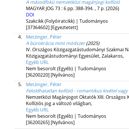
A másodfokú nemzetközi magánjogi kollízió
MAGYAR JOG
73
:
6
pp. 388-394. , 7 p.
(2026)
DOI
Szakcikk (Folyóiratcikk) | Tudományos
[37364602]
[Egyeztetett]
4.
Metzinger, Péter
A bürokrácia mint módszer
(2025)
IV. Országos Közigazgatástudományi Szakmai
Közigazgatástudományi Egyesület
,
Zalakaros
,
Egyéb URL
Nem besorolt (Egyéb) | Tudományos
[36200220]
[Nyilvános]
5.
Metzinger, Péter
Feloldhatatlan kollízió - romantikus kivétel vag
Nemzetközi Magánjogot Oktatók XIII. Országos 
Kollíziós jog a változó világban
,
Egyéb URL
Nem besorolt (Egyéb) | Tudományos
[36200265]
[Nyilvános]