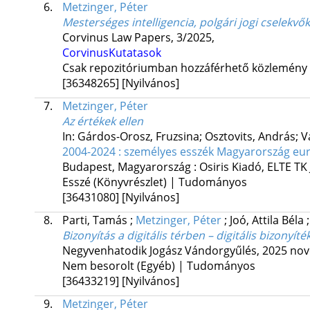
6.
Metzinger, Péter
Mesterséges intelligencia, polgári jogi cselekvő
Corvinus Law Papers
,
3/2025
,
CorvinusKutatasok
Csak repozitóriumban hozzáférhető közlemény
[36348265]
[Nyilvános]
7.
Metzinger, Péter
Az értékek ellen
In: Gárdos-Orosz, Fruzsina; Osztovits, András; V
2004-2024 : személyes esszék Magyarország eur
Budapest, Magyarország :
Osiris Kiadó
,
ELTE TK
Esszé (Könyvrészlet) | Tudományos
[36431080]
[Nyilvános]
8.
Parti, Tamás
;
Metzinger, Péter
;
Joó, Attila Béla
Bizonyítás a digitális térben – digitális bizonyíté
Negyvenhatodik Jogász Vándorgyűlés
,
2025 nove
Nem besorolt (Egyéb) | Tudományos
[36433219]
[Nyilvános]
9.
Metzinger, Péter