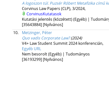
A logoszon túl. Puzsér Róbert Metafizika című k
Corvinus Law Papers (CLP), 3/2024
,
CorvinusKutatasok
Kutatási jelentés (közzétett) (Egyéb) | Tudomá
[35643884]
[Nyilvános]
10.
Metzinger, Péter
Quo vadis Corporate Law?
(2024)
V4+ Law Student Summit 2024 konferencián
,
Egyéb URL
Nem besorolt (Egyéb) | Tudományos
[36193299]
[Nyilvános]