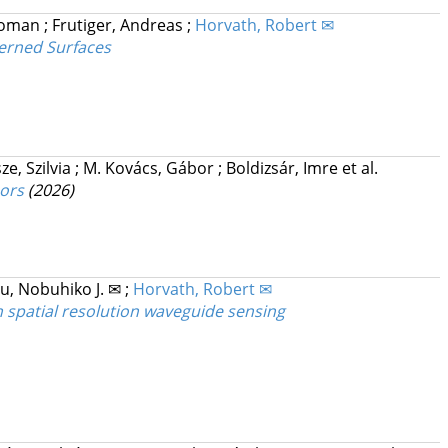
Roman
;
Frutiger, Andreas
;
Horvath, Robert ✉
terned Surfaces
ze, Szilvia
;
M. Kovács, Gábor
;
Boldizsár, Imre
et al.
sors
(2026)
u, Nobuhiko J. ✉
;
Horvath, Robert ✉
h spatial resolution waveguide sensing