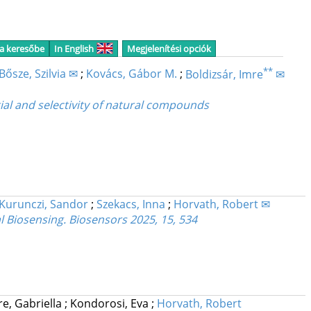
 a keresőbe
In English
Megjelenítési opciók
**
Bősze, Szilvia ✉
;
Kovács, Gábor M.
;
Boldizsár, Imre
✉
tial and selectivity of natural compounds
Kurunczi, Sandor
;
Szekacs, Inna
;
Horvath, Robert ✉
al Biosensing. Biosensors 2025, 15, 534
e, Gabriella
;
Kondorosi, Eva
;
Horvath, Robert