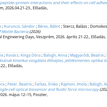
 peptide–protein interactions and their effects on cell adhe
m, 2026.04.21-23.
,
Előadás
,
n
;
Kurunczi, Sándor
;
Béres, Bálint
;
Stercz, Balázs
;
Domokos,
 Motile Bacteria
(2026)
l Engineering Days
,
Veszprém, 2026. április 21-22.
,
Előadás
,
ix
;
Kovács, Kinga Dóra
;
Balogh, Anna
;
Magyaródi, Beatrix
;
ának kinetikai vizsgálata élősejtes, jelölésmentes optikai b
.22.
,
Előadás
,
ora
;
Peter, Beatrix
;
Farkas, Eniko
;
Rajmon, Imola
;
Balogh, 
ingle-cell optical biosensor and fluidic force microscopy
(202
026. május 12–15
,
Poszter
,