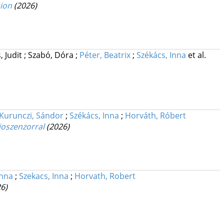
sion
(2026)
 Judit
;
Szabó, Dóra
;
Péter, Beatrix
;
Székács, Inna
et al.
Kurunczi, Sándor
;
Székács, Inna
;
Horváth, Róbert
ioszenzorral
(2026)
Anna
;
Szekacs, Inna
;
Horvath, Robert
6)