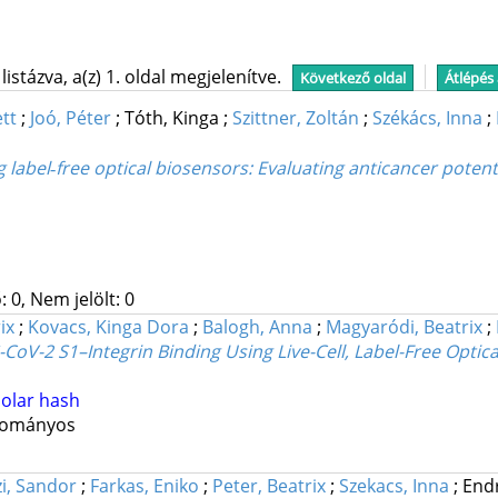
stázva, a(z) 1. oldal megjelenítve.
Következő oldal
Átlépés
tt
;
Joó, Péter
;
Tóth, Kinga
;
Szittner, Zoltán
;
Székács, Inna
;
ng label‐free optical biosensors: Evaluating anticancer poten
 0, Nem jelölt: 0
ix
;
Kovacs, Kinga Dora
;
Balogh, Anna
;
Magyaródi, Beatrix
;
S-CoV-2 S1–Integrin Binding Using Live-Cell, Label-Free Optic
olar hash
udományos
i, Sandor
;
Farkas, Eniko
;
Peter, Beatrix
;
Szekacs, Inna
;
Endr