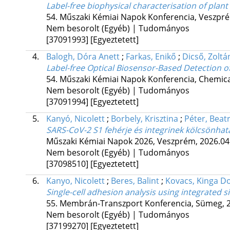
Label-free biophysical characterisation of plant
54. Műszaki Kémiai Napok Konferencia
,
Veszpré
Nem besorolt (Egyéb) | Tudományos
[37091993]
[Egyeztetett]
4.
Balogh, Dóra Anett
;
Farkas, Enikő
;
Dicső, Zoltá
Label-free Optical Biosensor-Based Detection of
54. Műszaki Kémiai Napok Konferencia, Chemica
Nem besorolt (Egyéb) | Tudományos
[37091994]
[Egyeztetett]
5.
Kanyó, Nicolett
;
Borbely, Krisztina
;
Péter, Beatr
SARS-CoV-2 S1 fehérje és integrinek kölcsönhatás
Műszaki Kémiai Napok 2026
,
Veszprém, 2026.04
Nem besorolt (Egyéb) | Tudományos
[37098510]
[Egyeztetett]
6.
Kanyo, Nicolett
;
Beres, Balint
;
Kovacs, Kinga D
Single-cell adhesion analysis using integrated s
55. Membrán-Transzport Konferencia
,
Sümeg, 2
Nem besorolt (Egyéb) | Tudományos
[37199270]
[Egyeztetett]