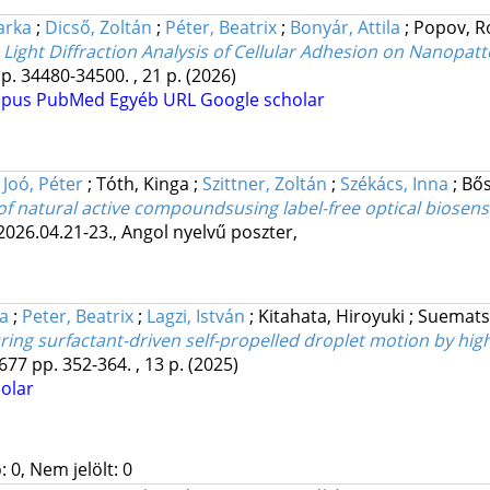
arka
;
Dicső, Zoltán
;
Péter, Beatrix
;
Bonyár, Attila
;
Popov, 
Light Diffraction Analysis of Cellular Adhesion on Nanopat
p. 34480-34500. , 21 p.
(2026)
opus
PubMed
Egyéb URL
Google scholar
;
Joó, Péter
;
Tóth, Kinga
;
Szittner, Zoltán
;
Székács, Inna
;
Bős
t of natural active compoundsusing label-free optical biosen
2026.04.21-23.
,
Angol nyelvű poszter
,
na
;
Peter, Beatrix
;
Lagzi, István
;
Kitahata, Hiroyuki
;
Suemats
ring surfactant-driven self-propelled droplet motion by hig
677
pp. 352-364. , 13 p.
(2025)
olar
 0, Nem jelölt: 0