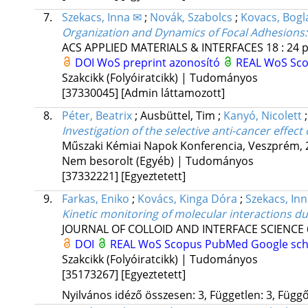
7.
Szekacs, Inna ✉
;
Novák, Szabolcs
;
Kovacs, Bogl
Organization and Dynamics of Focal Adhesions: 
ACS APPLIED MATERIALS & INTERFACES
18
:
24
p
DOI
WoS preprint azonosító
REAL
WoS
Sc
Szakcikk (Folyóiratcikk) | Tudományos
[37330045]
[Admin láttamozott]
8.
Péter, Beatrix
;
Ausbüttel, Tim
;
Kanyó, Nicolett
Investigation of the selective anti-cancer effec
Műszaki Kémiai Napok Konferencia
,
Veszprém, 
Nem besorolt (Egyéb) | Tudományos
[37332221]
[Egyeztetett]
9.
Farkas, Eniko
;
Kovács, Kinga Dóra
;
Szekacs, In
Kinetic monitoring of molecular interactions du
JOURNAL OF COLLOID AND INTERFACE SCIENCE
DOI
REAL
WoS
Scopus
PubMed
Google sch
Szakcikk (Folyóiratcikk) | Tudományos
[35173267]
[Egyeztetett]
Nyilvános idéző összesen: 3, Független: 3, Függő: