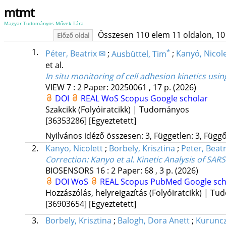
mtmt
Magyar Tudományos Művek Tára
Összesen 110 elem 11 oldalon, 10 li
Előző oldal
1.
*
Péter, Beatrix ✉
;
Ausbüttel, Tim
;
Kanyó, Nicole
et al.
In situ monitoring of cell adhesion kinetics usi
VIEW
7
:
2
Paper: 20250061 , 17 p.
(2026)
DOI
REAL
WoS
Scopus
Google scholar
Szakcikk (Folyóiratcikk) | Tudományos
[36353286]
[Egyeztetett]
Nyilvános idéző összesen: 3, Független: 3, Függő:
2.
Kanyo, Nicolett
;
Borbely, Krisztina
;
Peter, Beatr
Correction: Kanyo et al. Kinetic Analysis of SAR
BIOSENSORS
16
:
2
Paper: 68 , 3 p.
(2026)
DOI
WoS
REAL
Scopus
PubMed
Google sch
Hozzászólás, helyreigazítás (Folyóiratcikk) | T
[36903654]
[Egyeztetett]
3.
Borbely, Krisztina
;
Balogh, Dora Anett
;
Kuruncz