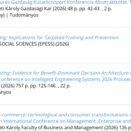
ka és Gazdaság Kutatócsoport Konferencia Absztraktkötet. 
ti Károly Gazdasági Kar
(2026)
48 p.
pp. 42-43. , 2 p.
ény) | Tudományos
ing: Implications for Targeted Training and Prevention
OCIAL SCIENCES (EPESS)
(2026)
ng: Evidence for Benefit-Dominant Decision Architecture in
 Conference on Intelligent Engineering Systems 2026 Procee
(2026)
757 p.
pp. 125-146. , 22 p.
ányos
n e-commerce: technological and consumer transformations 
h International Conference on Management, Enterprise and
eti Károly Faculty of Business and Management
(2026)
126 p