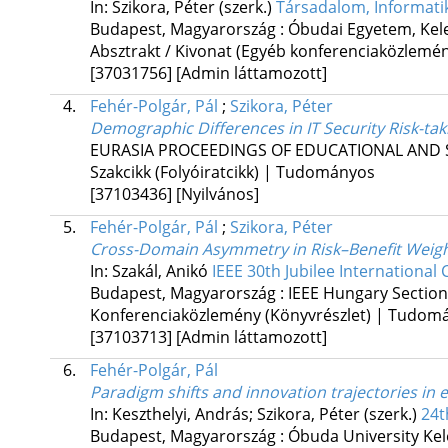
In: Szikora, Péter (szerk.)
Társadalom, Informati
Budapest, Magyarország :
Óbudai Egyetem, Kele
Absztrakt / Kivonat (Egyéb konferenciaközlem
[37031756]
[Admin láttamozott]
4.
Fehér-Polgár, Pál
;
Szikora, Péter
Demographic Differences in IT Security Risk-tak
EURASIA PROCEEDINGS OF EDUCATIONAL AND S
Szakcikk (Folyóiratcikk) | Tudományos
[37103436]
[Nyilvános]
5.
Fehér-Polgár, Pál
;
Szikora, Péter
Cross-Domain Asymmetry in Risk–Benefit Weighti
In: Szakál, Anikó
IEEE 30th Jubilee International
Budapest, Magyarország :
IEEE Hungary Section
Konferenciaközlemény (Könyvrészlet) | Tudom
[37103713]
[Admin láttamozott]
6.
Fehér-Polgár, Pál
Paradigm shifts and innovation trajectories i
In: Keszthelyi, András; Szikora, Péter (szerk.)
24t
Budapest, Magyarország :
Óbuda University Kel