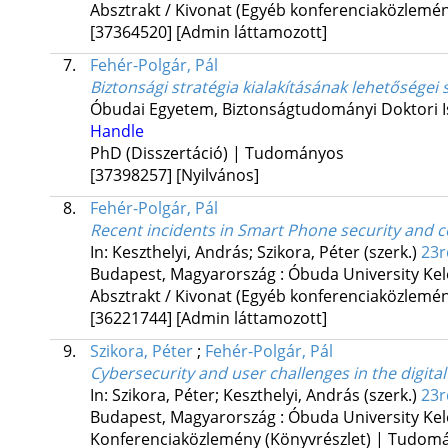
Absztrakt / Kivonat (Egyéb konferenciaközlem
[37364520]
[Admin láttamozott]
7.
Fehér-Polgár, Pál
Biztonsági stratégia kialakításának lehetősége
Óbudai Egyetem
,
Biztonságtudományi Doktori I
Handle
PhD (Disszertáció) | Tudományos
[37398257]
[Nyilvános]
8.
Fehér-Polgár, Pál
Recent incidents in Smart Phone security and 
In: Keszthelyi, András; Szikora, Péter (szerk.)
23r
Budapest, Magyarország :
Óbuda University Kel
Absztrakt / Kivonat (Egyéb konferenciaközlem
[36221744]
[Admin láttamozott]
9.
Szikora, Péter
;
Fehér-Polgár, Pál
Cybersecurity and user challenges in the digital
In: Szikora, Péter; Keszthelyi, András (szerk.)
23r
Budapest, Magyarország :
Óbuda University Kel
Konferenciaközlemény (Könyvrészlet) | Tudom