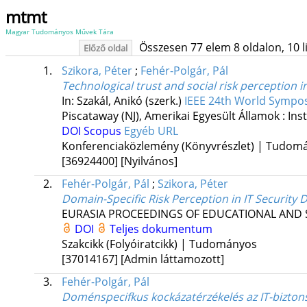
mtmt
Magyar Tudományos Művek Tára
Összesen 77 elem 8 oldalon, 10 lis
Előző oldal
1.
Szikora, Péter
;
Fehér-Polgár, Pál
Technological trust and social risk perception i
In: Szakál, Anikó (szerk.)
IEEE 24th World Sympos
Piscataway (NJ), Amerikai Egyesült Államok :
Ins
DOI
Scopus
Egyéb URL
Konferenciaközlemény (Könyvrészlet) | Tudom
[36924400]
[Nyilvános]
2.
Fehér-Polgár, Pál
;
Szikora, Péter
Domain-Specific Risk Perception in IT Security
EURASIA PROCEEDINGS OF EDUCATIONAL AND S
DOI
Teljes dokumentum
Szakcikk (Folyóiratcikk) | Tudományos
[37014167]
[Admin láttamozott]
3.
Fehér-Polgár, Pál
Doménspecifkus kockázatérzékelés az IT-bizton