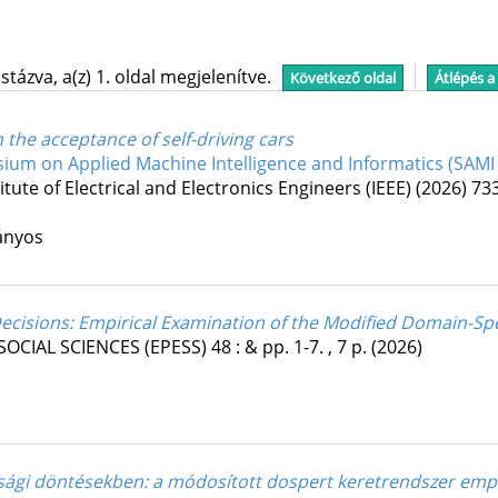
tázva, a(z) 1. oldal megjelenítve.
Következő oldal
Átlépés a
n the acceptance of self-driving cars
ium on Applied Machine Intelligence and Informatics (SAMI
titute of Electrical and Electronics Engineers (IEEE)
(2026)
733
ányos
 Decisions: Empirical Examination of the Modified Domain-S
OCIAL SCIENCES (EPESS)
48
:
&
pp. 1-7. , 7 p.
(2026)
sági döntésekben: a módosított dospert keretrendszer empir