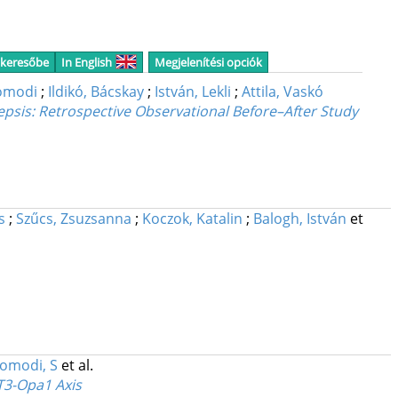
 keresőbe
In English
Megjelenítési opciók
omodi
;
Ildikó, Bácskay
;
István, Lekli
;
Attila, Vaskó
epsis: Retrospective Observational Before–After Study
s
;
Szűcs, Zsuzsanna
;
Koczok, Katalin
;
Balogh, István
et
omodi, S
et al.
T3-Opa1 Axis