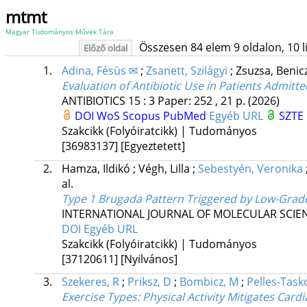
mtmt
Magyar Tudományos Művek Tára
Összesen 84 elem 9 oldalon, 10 lis
Előző oldal
1.
Adina, Fésüs ✉
;
Zsanett, Szilágyi
;
Zsuzsa, Benic
Evaluation of Antibiotic Use in Patients Admit
ANTIBIOTICS
15
:
3
Paper: 252 , 21 p.
(2026)
DOI
WoS
Scopus
PubMed
Egyéb URL
SZTE 
Szakcikk (Folyóiratcikk) | Tudományos
[36983137]
[Egyeztetett]
2.
Hamza, Ildikó
;
Végh, Lilla
;
Sebestyén, Veronika
al.
Type 1 Brugada Pattern Triggered by Low-Grade F
INTERNATIONAL JOURNAL OF MOLECULAR SCIE
DOI
Egyéb URL
Szakcikk (Folyóiratcikk) | Tudományos
[37120611]
[Nyilvános]
3.
Szekeres, R
;
Priksz, D
;
Bombicz, M
;
Pelles-Task
Exercise Types: Physical Activity Mitigates Ca