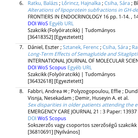
6.
Ratku, Balázs
;
Lőrincz, Hajnalka
;
Csiha, Sára
;
B
Alterations of lipoprotein subfractions in GH-de
FRONTIERS IN ENDOCRINOLOGY
16
pp. 1-14. , 1
DOI
WoS
Egyéb URL
Szakcikk (Folyóiratcikk) | Tudományos
[36418352]
[Egyeztetett]
7.
Dániel, Eszter
;
Sztanek, Ferenc
;
Csiha, Sára
;
Ra
Long-Term Effects of Semaglutide and Sitaglipti
INTERNATIONAL JOURNAL OF MOLECULAR SCIE
DOI
WoS
Scopus
Egyéb URL
Szakcikk (Folyóiratcikk) | Tudományos
[36432618]
[Egyeztetett]
8.
Fabbri, Andrea ✉
;
Polyzogopoulou, Effie
;
Dunda
Visnja, Nesekadam
;
Demir, Huseyin A.
et al.
Sex disparities in older patients attending t
EMERGENCY CARE JOURNAL
21
:
3
Paper: 13937 
DOI
WoS
Scopus
Sokszerzős vagy csoportos szerzőségű szakcikk
[36810691]
[Nyilvános]