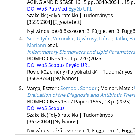
AGING AND DISEASE
16
:
5
pp. 3040-3054. , 15 p
DOI
WoS
PubMed
Egyéb URL
Szakcikk (Folyóiratcikk) | Tudományos
[35595304]
[Egyeztetett]
Nyilvános idéző összesen: 3, Független: 3, Függő:
4.
Sebestyén, Veronika
;
Ujvárosy, Dóra
;
Ratku, Ba
Mariann
et al.
Inflammatory Biomarkers and Lipid Parameters M
BIOMEDICINES
13
:
1
p. 220
(2025)
DOI
WoS
Scopus
Egyéb URL
Rövid közlemény (Folyóiratcikk) | Tudományos
[35698744]
[Nyilvános]
5.
Varga, Eszter
;
Somodi, Sandor
;
Molnar, Mate
;
Evaluation of the Diagnosis and Antibiotic The
BIOMEDICINES
13
:
7
Paper: 1566 , 18 p.
(2025)
DOI
WoS
Scopus
Szakcikk (Folyóiratcikk) | Tudományos
[36320044]
[Nyilvános]
Nyilvános idéző összesen: 1, Független: 1, Függő: