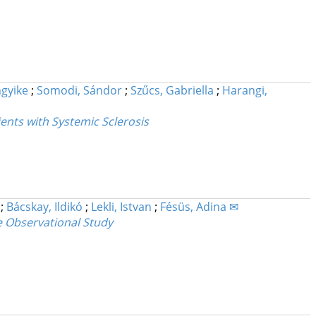
ngyike
;
Somodi, Sándor
;
Szűcs, Gabriella
;
Harangi,
ents with Systemic Sclerosis
n
;
Bácskay, Ildikó
;
Lekli, Istvan
;
Fésüs, Adina ✉
e Observational Study