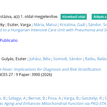
tázva, a(z) 1. oldal megjelenítve.
Következő oldal
Átlépés a
zky
;
Eszter, Varga
;
Mária, Matuz
;
Krisztina, Gaál
;
Sándor, S
ted to a Hungarian Intensive Care Unit with Pneumonia and S
Publicatio
;
Gulyás, Eszter
;
Juhász, Béla
;
Somodi, Sándor
;
Ratku, Baláz
ever: Implications for Diagnosis and Risk Stratification
NCES
27
:
9
Paper: 3900
(2026)
o, B
;
Szilagyi, A
;
Bernat, B
;
Posa, A
;
Varga, B
;
Gesztelyi, R
;
S
rdiac Aging and Enhances Mitochondrial Function via PKG-STA