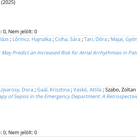
.
(2025)
 0, Nem jelölt: 0
lázs
;
Lőrincz, Hajnalka
;
Csiha, Sára
;
Tari, Dóra
;
Majai, Gyö
ay Predict an Increased Risk for Atrial Arrhythmias in Pati
Ujvarosy, Dora
;
Gaál, Krisztina
;
Vaskó, Attila
;
Szabo, Zolta
rapy of Sepsis in the Emergency Department: A Retrospectiv
 0, Nem jelölt: 0