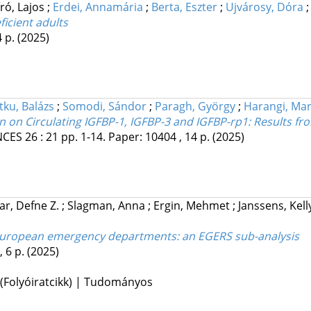
író, Lajos
;
Erdei, Annamária
;
Berta, Eszter
;
Ujvárosy, Dóra
ficient adults
4 p.
(2025)
tku, Balázs
;
Somodi, Sándor
;
Paragh, György
;
Harangi, Ma
n on Circulating IGFBP-1, IGFBP-3 and IGFBP-rp1: Results fr
NCES
26
:
21
pp. 1-14. Paper: 10404 , 14 p.
(2025)
r, Defne Z.
;
Slagman, Anna
;
Ergin, Mehmet
;
Janssens, Kel
he european emergency departments: an EGERS sub-analysis
, 6 p.
(2025)
 (Folyóiratcikk) | Tudományos