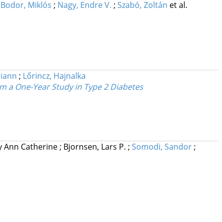
;
Bodor, Miklós
;
Nagy, Endre V.
;
Szabó, Zoltán
et al.
riann
;
Lőrincz, Hajnalka
om a One-Year Study in Type 2 Diabetes
ly Ann Catherine
;
Bjornsen, Lars P.
;
Somodi, Sandor
;